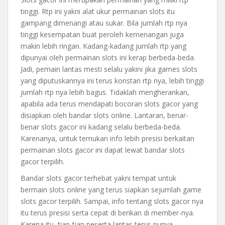
tinggi. Rtp ini yakni alat ukur permainan slots itu
gampang dimenangi atau sukar. Bila jumlah rtp nya
tinggi kesempatan buat peroleh kemenangan juga
makin lebih ringan. Kadang-kadang jumlah rtp yang
dipunyai oleh permainan slots ini kerap berbeda-beda.
Jadi, pemain lantas mesti selalu yakini jika games slots
yang diputuskannya ini terus konstan rtp nya, lebih tinggi
jumlah rtp nya lebih bagus. Tidaklah mengherankan,
apabila ada terus mendapati bocoran slots gacor yang
disiapkan oleh bandar slots online. Lantaran, benar-
benar slots gacor ini kadang selalu berbeda-beda.
Karenanya, untuk temukan info lebih presisi berkaitan
permainan slots gacor ini dapat lewat bandar slots
gacor terpilih.
Bandar slots gacor terhebat yakni tempat untuk
bermain slots online yang terus siapkan sejumlah game
slots gacor terpilih. Sampai, info tentang slots gacor nya
itu terus presisi serta cepat di berikan di member-nya.
Karena itu, tiap-tiap peserta lantas terus punya