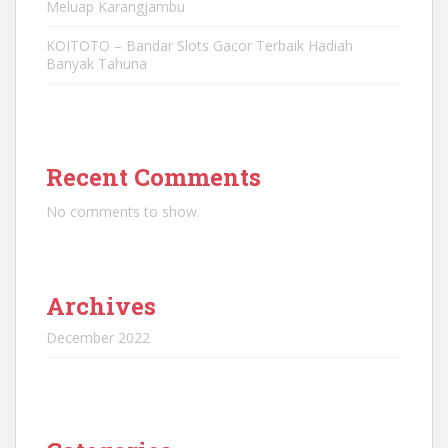
Meluap Karangjambu
KOITOTO – Bandar Slots Gacor Terbaik Hadiah
Banyak Tahuna
Recent Comments
No comments to show.
Archives
December 2022