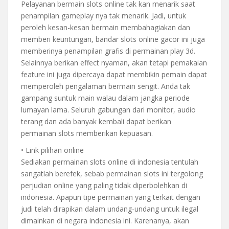
Pelayanan bermain slots online tak kan menarik saat
penampilan gameplay nya tak menarik. Jadi, untuk
peroleh kesan-kesan bermain membahagiakan dan
memberi keuntungan, bandar slots online gacor ini juga
memberinya penampilan grafis di permainan play 3d.
Selainnya berikan effect nyaman, akan tetapi pemakaian
feature ini juga dipercaya dapat membikin pemain dapat
memperoleh pengalaman bermain sengit. Anda tak
gampang suntuk main walau dalam jangka periode
lumayan lama. Seluruh gabungan dari monitor, audio
terang dan ada banyak kembali dapat berikan
permainan slots memberikan kepuasan.
• Link pilihan online
Sediakan permainan slots online di indonesia tentulah
sangatlah berefek, sebab permainan slots ini tergolong
perjudian online yang paling tidak diperbolehkan di
indonesia. Apapun tipe permainan yang terkait dengan
judi telah dirapikan dalam undang-undang untuk ilegal
dimainkan di negara indonesia ini. Karenanya, akan