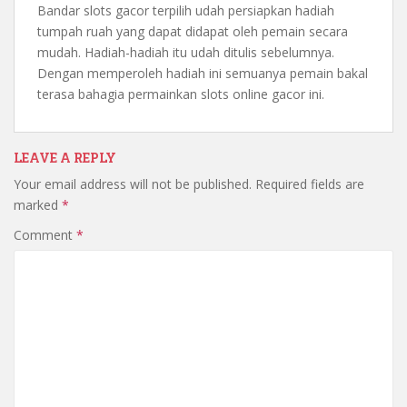
Bandar slots gacor terpilih udah persiapkan hadiah
tumpah ruah yang dapat didapat oleh pemain secara
mudah. Hadiah-hadiah itu udah ditulis sebelumnya.
Dengan memperoleh hadiah ini semuanya pemain bakal
terasa bahagia permainkan slots online gacor ini.
LEAVE A REPLY
Your email address will not be published.
Required fields are
marked
*
Comment
*