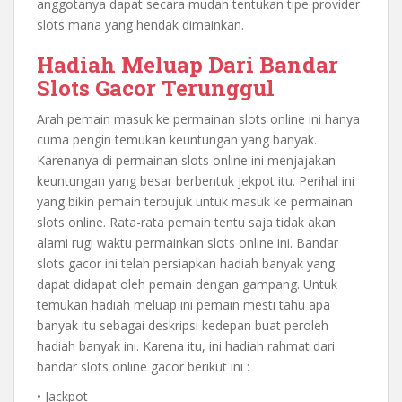
anggotanya dapat secara mudah tentukan tipe provider
slots mana yang hendak dimainkan.
Hadiah Meluap Dari Bandar
Slots Gacor Terunggul
Arah pemain masuk ke permainan slots online ini hanya
cuma pengin temukan keuntungan yang banyak.
Karenanya di permainan slots online ini menjajakan
keuntungan yang besar berbentuk jekpot itu. Perihal ini
yang bikin pemain terbujuk untuk masuk ke permainan
slots online. Rata-rata pemain tentu saja tidak akan
alami rugi waktu permainkan slots online ini. Bandar
slots gacor ini telah persiapkan hadiah banyak yang
dapat didapat oleh pemain dengan gampang. Untuk
temukan hadiah meluap ini pemain mesti tahu apa
banyak itu sebagai deskripsi kedepan buat peroleh
hadiah banyak ini. Karena itu, ini hadiah rahmat dari
bandar slots online gacor berikut ini :
• Jackpot