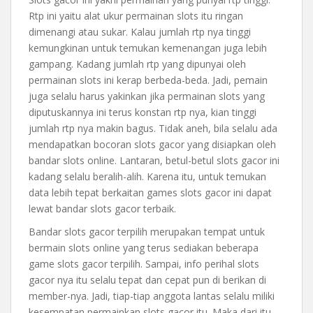
Rtp ini yaitu alat ukur permainan slots itu ringan
dimenangi atau sukar. Kalau jumlah rtp nya tinggi
kemungkinan untuk temukan kemenangan juga lebih
gampang. Kadang jumlah rtp yang dipunyai oleh
permainan slots ini kerap berbeda-beda. Jadi, pemain
juga selalu harus yakinkan jika permainan slots yang
diputuskannya ini terus konstan rtp nya, kian tinggi
jumlah rtp nya makin bagus. Tidak aneh, bila selalu ada
mendapatkan bocoran slots gacor yang disiapkan oleh
bandar slots online. Lantaran, betul-betul slots gacor ini
kadang selalu beralih-alih. Karena itu, untuk temukan
data lebih tepat berkaitan games slots gacor ini dapat
lewat bandar slots gacor terbaik.
Bandar slots gacor terpilih merupakan tempat untuk
bermain slots online yang terus sediakan beberapa
game slots gacor terpilih. Sampai, info perihal slots
gacor nya itu selalu tepat dan cepat pun di berikan di
member-nya. Jadi, tiap-tiap anggota lantas selalu miliki
kesempatan permainkan slots gacor itu. Maka dari itu,