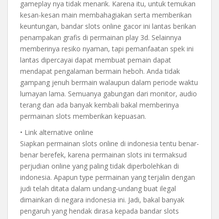
gameplay nya tidak menarik. Karena itu, untuk temukan
kesan-kesan main membahagiakan serta memberikan
keuntungan, bandar slots online gacor ini lantas berikan
penampakan grafis di permainan play 3d. Selainnya
memberinya resiko nyaman, tapi pemanfaatan spek ini
lantas dipercayai dapat membuat pemain dapat
mendapat pengalaman bermain heboh. Anda tidak
gampang jenuh bermain walaupun dalam periode waktu
lumayan lama. Semuanya gabungan dari monitor, audio
terang dan ada banyak kembali bakal memberinya
permainan slots memberikan kepuasan.
• Link alternative online
Siapkan permainan slots online di indonesia tentu benar-
benar berefek, karena permainan slots ini termaksud
perjudian online yang paling tidak diperbolehkan di
indonesia. Apapun type permainan yang terjalin dengan
judi telah ditata dalam undang-undang buat ilegal
dimainkan di negara indonesia ini. Jadi, bakal banyak
pengaruh yang hendak dirasa kepada bandar slots