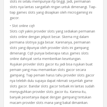
slots ini selalu mempunyai rtp tinggi. Jadi, permainan
slots nya lantas sangatlah ringan untuk dimenangi. Tiap-
tiap games slots yang disiapkan oleh microgaming ini
gacor.
• Slot online cq9
Slots cq9 yakni provider slots yang sediakan permainan
slots online dengan jekpot besar. Skema rng dalam
permaina slotnya juga besar. Karenanya, permainan
slots yang dipunyai oleh provider slots ini gampang
dimenangi. Cq9 punyai beberapa ratus games slots
online dahsyat serta memberikan keuntungan.
Rujukan provider slots gacor itu jadi bisa rujukan buat
pemain yang mau memainkan slots gacor secara
gampang. Tiap pemain harus tahu provider slots gacor
nya telebih dulu supaya dapat nikmati sejumlah game
slots gacor. Bandar slots gacor terbaik ini lantas sudah
menyuguhkan provider slots gacor itu. Karena itu,
banyak pesertanya dapat dengan gampang tentukan
macam provider slots mana yang bakal dimainkan.