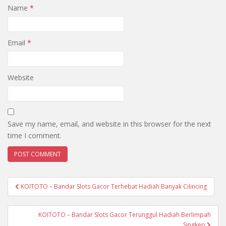
Name
*
Email
*
Website
Save my name, email, and website in this browser for the next
time I comment.
Post
KOITOTO – Bandar Slots Gacor Terhebat Hadiah Banyak Cilincing
navigation
KOITOTO – Bandar Slots Gacor Terunggul Hadiah Berlimpah
Singkep