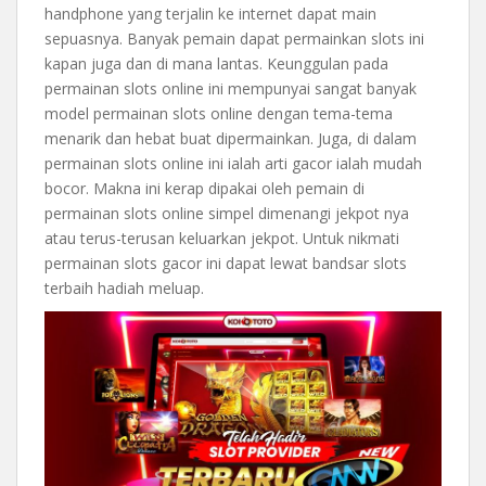
handphone yang terjalin ke internet dapat main
sepuasnya. Banyak pemain dapat permainkan slots ini
kapan juga dan di mana lantas. Keunggulan pada
permainan slots online ini mempunyai sangat banyak
model permainan slots online dengan tema-tema
menarik dan hebat buat dipermainkan. Juga, di dalam
permainan slots online ini ialah arti gacor ialah mudah
bocor. Makna ini kerap dipakai oleh pemain di
permainan slots online simpel dimenangi jekpot nya
atau terus-terusan keluarkan jekpot. Untuk nikmati
permainan slots gacor ini dapat lewat bandsar slots
terbaih hadiah meluap.