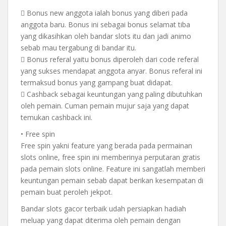
 Bonus new anggota ialah bonus yang diberi pada
anggota baru. Bonus ini sebagai bonus selamat tiba
yang dikasihkan oleh bandar slots itu dan jadi animo
sebab mau tergabung di bandar itu.
 Bonus referal yaitu bonus diperoleh dari code referal
yang sukses mendapat anggota anyar. Bonus referal ini
termaksud bonus yang gampang buat didapat.
 Cashback sebagai keuntungan yang paling dibutuhkan
oleh pemain. Cuman pemain mujur saja yang dapat
temukan cashback ini.
• Free spin
Free spin yakni feature yang berada pada permainan
slots online, free spin ini memberinya perputaran gratis
pada pemain slots online. Feature ini sangatlah memberi
keuntungan pemain sebab dapat berikan kesempatan di
pemain buat peroleh jekpot.
Bandar slots gacor terbaik udah persiapkan hadiah
meluap yang dapat diterima oleh pemain dengan