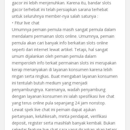
gacor ini lebih menjenuhkan. Karena itu, bandar slots
gacor terhebat ini telah persiapkan sarana terhebat
untuk seluruhnya member-nya salah satunya :
• Fitur live chat
Umumnya pemain pemula masih sangat pemula dalam
mendalami permainan slots online. Umumnya, pemain
pemula akan cari banyak info berkaitan slots online
seperti dari internet lewat artikel. Tetapi, hal sangat
umum dijalankan oleh pemain pemula dalam
memperoleh info terkait permainan slots ini merupakan
kerap menanyakan di layanan konsumen karena lebih
ringan serta ringkas. Buat mengabari layanan konsumen
ini tentulah butuh medium yang menjadi
penyambungnya. Karenanya, wadah penyambung
dengan layanan konsumen ini ialah spesifikasi live chat
yang terus online pula sepanjang 24 jam nonstop.
Lewat spek live chat ini pemain dapat ajukan
pertanyaan, keluhkesah, minta pendapat, verifikasi
deposit, register serta masihlah banyak kembali. Bukan
sekedar feature live chat saja yang disajikan akan tetapi