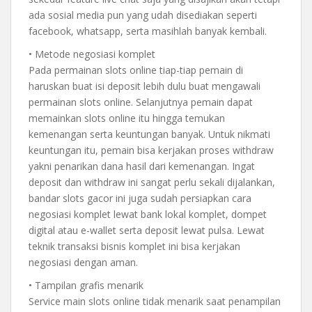
ada sosial media pun yang udah disediakan seperti
facebook, whatsapp, serta masihlah banyak kembali.
• Metode negosiasi komplet
Pada permainan slots online tiap-tiap pemain di
haruskan buat isi deposit lebih dulu buat mengawali
permainan slots online. Selanjutnya pemain dapat
memainkan slots online itu hingga temukan
kemenangan serta keuntungan banyak. Untuk nikmati
keuntungan itu, pemain bisa kerjakan proses withdraw
yakni penarikan dana hasil dari kemenangan. Ingat
deposit dan withdraw ini sangat perlu sekali dijalankan,
bandar slots gacor ini juga sudah persiapkan cara
negosiasi komplet lewat bank lokal komplet, dompet
digital atau e-wallet serta deposit lewat pulsa. Lewat
teknik transaksi bisnis komplet ini bisa kerjakan
negosiasi dengan aman.
• Tampilan grafis menarik
Service main slots online tidak menarik saat penampilan