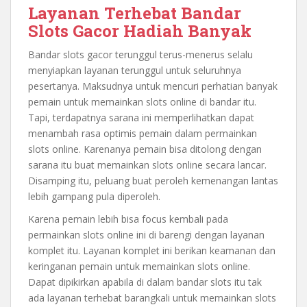
Layanan Terhebat Bandar
Slots Gacor Hadiah Banyak
Bandar slots gacor terunggul terus-menerus selalu
menyiapkan layanan terunggul untuk seluruhnya
pesertanya. Maksudnya untuk mencuri perhatian banyak
pemain untuk memainkan slots online di bandar itu.
Tapi, terdapatnya sarana ini memperlihatkan dapat
menambah rasa optimis pemain dalam permainkan
slots online. Karenanya pemain bisa ditolong dengan
sarana itu buat memainkan slots online secara lancar.
Disamping itu, peluang buat peroleh kemenangan lantas
lebih gampang pula diperoleh.
Karena pemain lebih bisa focus kembali pada
permainkan slots online ini di barengi dengan layanan
komplet itu. Layanan komplet ini berikan keamanan dan
keringanan pemain untuk memainkan slots online.
Dapat dipikirkan apabila di dalam bandar slots itu tak
ada layanan terhebat barangkali untuk memainkan slots