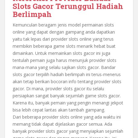
Slots Gacor Terunggul Hadiah
Berlimpah
Kemunculan beragam jenis model permainan slots
online yang dapat dengan gampang anda dapatkan
yaitu tak lepas dari provider slots online yang terus
membikin beberapa game slots menarik hebat buat
dimainkan. Untuk memainkan slots gacor ini juga
tentulah pemain juga harus menunjuk provider slots
mana-mana yang selalu sajikan slots gacor. Bandar
slots gacor terpilih hadiah berlimpah ini terus-menerus
akan tetap berikan bocoran info tentang provider slots
gacor. Di mana, provider slots gacor itu selalu
persiapkan sangat banyak sejumlah game slots gacor.
Karena itu, banyak pemain yang pengin menangi jekpot
bisa lebih cepat lantas akan tambah gampang.
Dari beberapa provider slots online yang ada waktu ini
memang tidak dapat dijelaskan gacor semua. Ada
banyak provider slots gacor yang menyiapkan sejumlah