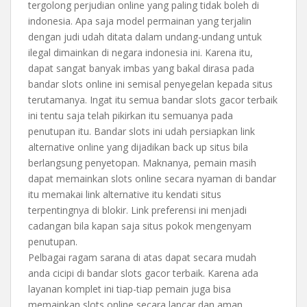
tergolong perjudian online yang paling tidak boleh di
indonesia. Apa saja model permainan yang terjalin
dengan judi udah ditata dalam undang-undang untuk
ilegal dimainkan di negara indonesia ini. Karena itu,
dapat sangat banyak imbas yang bakal dirasa pada
bandar slots online ini semisal penyegelan kepada situs
terutamanya. Ingat itu semua bandar slots gacor terbaik
ini tentu saja telah pikirkan itu semuanya pada
penutupan itu. Bandar slots ini udah persiapkan link
alternative online yang dijadikan back up situs bila
berlangsung penyetopan. Maknanya, pemain masih
dapat memainkan slots online secara nyaman di bandar
itu memakai link alternative itu kendati situs
terpentingnya di blokir. Link preferensi ini menjadi
cadangan bila kapan saja situs pokok mengenyam
penutupan.
Pelbagai ragam sarana di atas dapat secara mudah
anda cicipi di bandar slots gacor terbaik. Karena ada
layanan komplet ini tiap-tiap pemain juga bisa
memainkan slots online secara lancar dan aman.