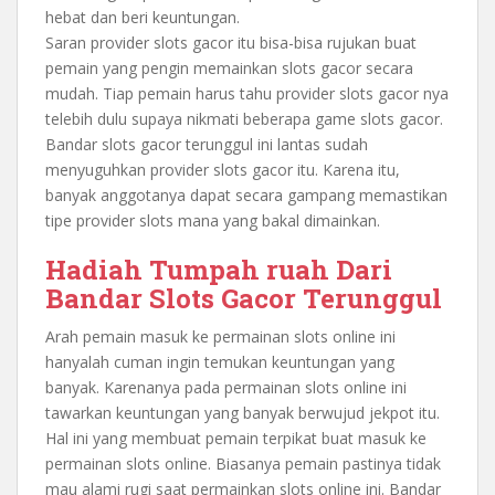
hebat dan beri keuntungan.
Saran provider slots gacor itu bisa-bisa rujukan buat
pemain yang pengin memainkan slots gacor secara
mudah. Tiap pemain harus tahu provider slots gacor nya
telebih dulu supaya nikmati beberapa game slots gacor.
Bandar slots gacor terunggul ini lantas sudah
menyuguhkan provider slots gacor itu. Karena itu,
banyak anggotanya dapat secara gampang memastikan
tipe provider slots mana yang bakal dimainkan.
Hadiah Tumpah ruah Dari
Bandar Slots Gacor Terunggul
Arah pemain masuk ke permainan slots online ini
hanyalah cuman ingin temukan keuntungan yang
banyak. Karenanya pada permainan slots online ini
tawarkan keuntungan yang banyak berwujud jekpot itu.
Hal ini yang membuat pemain terpikat buat masuk ke
permainan slots online. Biasanya pemain pastinya tidak
mau alami rugi saat permainkan slots online ini. Bandar