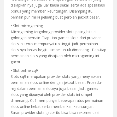
disiapkan nya juga luar biasa sekali serta ada spesifikasi
bonus yang memberi keuntungan. Disamping itu,
pemain pun miliki peluang buat peroleh jekpot besar.
• Slot microgaming
Microgaming tergolong provider slots paling hits di
golongan pemain. Tiap-tiap games slots dari provider
slots ini terus mempunyai rtp tinggi. Jadi, permainan
slots nya lantas begitu simpel untuk dimenangi. Tiap-tiap
permainan slots yang disajikan oleh microgaming ini
gacor.
• Slot online cq9
Slots cq9 merupakan provider slots yang menyiapkan
permainan slots online dengan jekpot besar. Prosedur
rng dalam permaina slotnya juga besar. Jadi, games
slots yang dipunyai oleh provider slots ini simpel
dimenangi. Cq9 mempunyai beberapa ratus permainan
slots online hebat serta memberikan keuntungan.
Saran provider slots gacor itu bisa-bisa rekomendasi