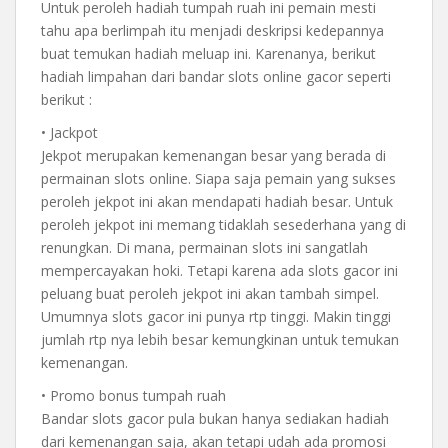
Untuk peroleh hadiah tumpah ruah ini pemain mesti
tahu apa berlimpah itu menjadi deskripsi kedepannya
buat temukan hadiah meluap ini. Karenanya, berikut
hadiah limpahan dari bandar slots online gacor seperti
berikut :
• Jackpot
Jekpot merupakan kemenangan besar yang berada di
permainan slots online. Siapa saja pemain yang sukses
peroleh jekpot ini akan mendapati hadiah besar. Untuk
peroleh jekpot ini memang tidaklah sesederhana yang di
renungkan. Di mana, permainan slots ini sangatlah
mempercayakan hoki. Tetapi karena ada slots gacor ini
peluang buat peroleh jekpot ini akan tambah simpel.
Umumnya slots gacor ini punya rtp tinggi. Makin tinggi
jumlah rtp nya lebih besar kemungkinan untuk temukan
kemenangan.
• Promo bonus tumpah ruah
Bandar slots gacor pula bukan hanya sediakan hadiah
dari kemenangan saja, akan tetapi udah ada promosi