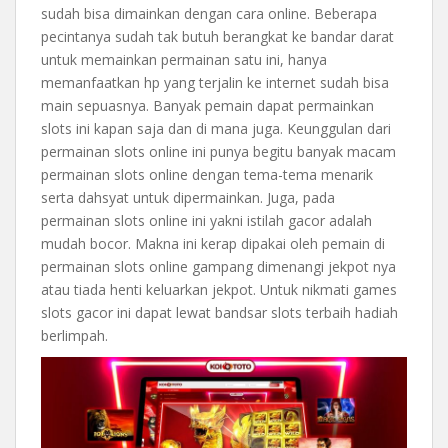
sudah bisa dimainkan dengan cara online. Beberapa
pecintanya sudah tak butuh berangkat ke bandar darat
untuk memainkan permainan satu ini, hanya
memanfaatkan hp yang terjalin ke internet sudah bisa
main sepuasnya. Banyak pemain dapat permainkan
slots ini kapan saja dan di mana juga. Keunggulan dari
permainan slots online ini punya begitu banyak macam
permainan slots online dengan tema-tema menarik
serta dahsyat untuk dipermainkan. Juga, pada
permainan slots online ini yakni istilah gacor adalah
mudah bocor. Makna ini kerap dipakai oleh pemain di
permainan slots online gampang dimenangi jekpot nya
atau tiada henti keluarkan jekpot. Untuk nikmati games
slots gacor ini dapat lewat bandsar slots terbaih hadiah
berlimpah.