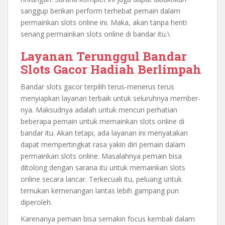
sanggup berikan perform terhebat pemain dalam
permainkan slots online ini. Maka, akan tanpa henti
senang permainkan slots online di bandar itu.\
Layanan Terunggul Bandar
Slots Gacor Hadiah Berlimpah
Bandar slots gacor terpilih terus-menerus terus
menyiapkan layanan terbaik untuk seluruhnya member-
nya. Maksudnya adalah untuk mencuri perhatian
beberapa pemain untuk memainkan slots online di
bandar itu. Akan tetapi, ada layanan ini menyatakan
dapat mempertingkat rasa yakin diri pemain dalam
permainkan slots online. Masalahnya pemain bisa
ditolong dengan sarana itu untuk memainkan slots
online secara lancar. Terkecuali itu, peluang untuk
temukan kemenangan lantas lebih gampang pun
diperoleh.
Karenanya pemain bisa semakin focus kembali dalam