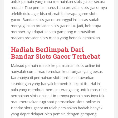
untuk pemain yang mau memainkan slots gacor secara
mudah. Tiap pemain harus tahu provider slots gacor nya
telebih dulu agar bisa nikmati beberapa game slots
gacor. Bandar slots gacor terunggul ini lantas sudah
menyuguhkan provider slots gacor itu. Jadi, beberapa
member-nya dapat secara gampang memastikan
macam provider slots mana yang hendak dimainkan.
Hadiah Berlimpah Dari
Bandar Slots Gacor Terhebat
Maksud pemain masuk ke permainan slots online ini
hanyalah cuma mau temukan keuntungan yang besar.
Karenanya di permainan slots online ini tawarkan
keuntungan yang banyak berbentuk jekpot itu. Hal ini
pula yang membuat pemain terangsang untuk masuk ke
permainan slots online. Umumnya pemain pastinya tak
mau merasakan rugi saat permainkan slots online ini.
Bandar slots gacor ini telah persiapkan hadiah banyak
yang dapat didapat oleh pemain dengan gampang.