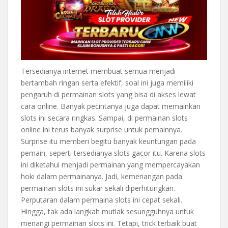
Tersedianya internet membuat semua menjadi
bertambah ringan serta efektif, soal ini juga memiliki
pengaruh di permainan slots yang bisa di akses lewat
cara online. Banyak pecintanya juga dapat memainkan
slots ini secara ringkas. Sampai, di permainan slots
online ini terus banyak surprise untuk pemainnya.
Surprise itu memberi begitu banyak keuntungan pada
pemain, seperti tersedianya slots gacor itu. Karena slots
ini diketahui menjadi permainan yang mempercayakan
hoki dalam permainanya. Jadi, kemenangan pada
permainan slots ini sukar sekali diperhitungkan.
Perputaran dalam permaina slots ini cepat sekali.
Hingga, tak ada langkah mutlak sesungguhnya untuk
menangi permainan slots ini. Tetapi, trick terbaik buat