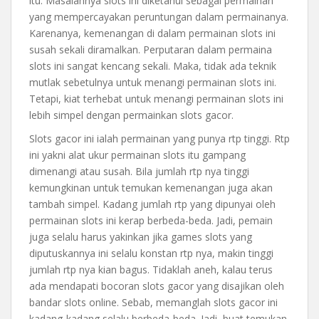
itu. Masalahnya slots ini diketahui sebagai permainan
yang mempercayakan peruntungan dalam permainanya.
Karenanya, kemenangan di dalam permainan slots ini
susah sekali diramalkan. Perputaran dalam permaina
slots ini sangat kencang sekali. Maka, tidak ada teknik
mutlak sebetulnya untuk menangi permainan slots ini.
Tetapi, kiat terhebat untuk menangi permainan slots ini
lebih simpel dengan permainkan slots gacor.
Slots gacor ini ialah permainan yang punya rtp tinggi. Rtp
ini yakni alat ukur permainan slots itu gampang
dimenangi atau susah. Bila jumlah rtp nya tinggi
kemungkinan untuk temukan kemenangan juga akan
tambah simpel. Kadang jumlah rtp yang dipunyai oleh
permainan slots ini kerap berbeda-beda. Jadi, pemain
juga selalu harus yakinkan jika games slots yang
diputuskannya ini selalu konstan rtp nya, makin tinggi
jumlah rtp nya kian bagus. Tidaklah aneh, kalau terus
ada mendapati bocoran slots gacor yang disajikan oleh
bandar slots online. Sebab, memanglah slots gacor ini
kadang-kadang selalu berbeda-beda. Jadi, buat temukan