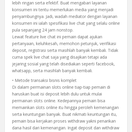
lebih ringan serta efektif. Buat mengabari layanan
konsumen ini tentu memerlukan media yang menjadi
penyambungnya. Jadi, wadah mediator dengan layanan
konsumen ini ialah spesifikasi live chat yang selalu online
pula sepanjang 24 jam nonstop.
Lewat feature live chat ini pemain dapat ajukan
pertanyaan, keluhkesah, memohon petunjuk, verifikasi
deposit, registrasi serta masihlah banyak kembali. Tidak
cuma spek live chat saja yang disajikan tetapi ada
jejaring sosial yang telah disediakan seperti facebook,
whatsapp, serta masihlah banyak kembali.
• Metode transaksi bisnis komplet
Di dalam permainan slots online tiap-tiap pemain di
haruskan buat isi deposit lebih dulu untuk mulai
permainan slots online. Kedepannya pemain bisa
memainkan slots online itu hingga peroleh kemenangan
serta keuntungan banyak. Buat nikmati keuntungan itu,
pemain bisa kerjakan proses withdraw yakni penarikan
dana hasil dari kemenangan. Ingat deposit dan withdraw