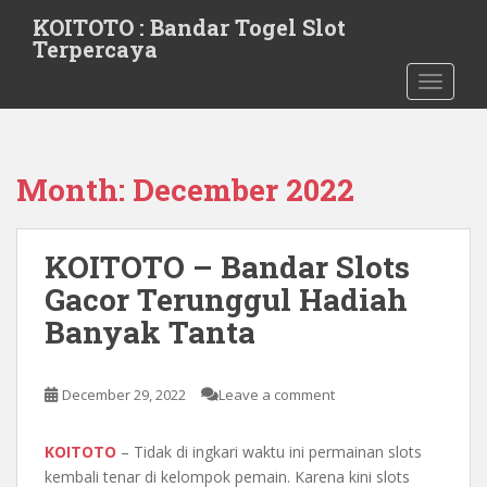
S
KOITOTO : Bandar Togel Slot
k
Terpercaya
i
TOGGLE
p
t
o
m
Month:
December 2022
a
i
n
KOITOTO – Bandar Slots
c
o
Gacor Terunggul Hadiah
n
Banyak Tanta
t
e
n
December 29, 2022
Leave a comment
t
KOITOTO
– Tidak di ingkari waktu ini permainan slots
kembali tenar di kelompok pemain. Karena kini slots