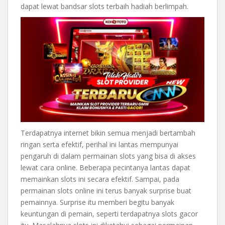
dapat lewat bandsar slots terbaih hadiah berlimpah.
Terdapatnya internet bikin semua menjadi bertambah
ringan serta efektif, perihal ini lantas mempunyai
pengaruh di dalam permainan slots yang bisa di akses
lewat cara online. Beberapa pecintanya lantas dapat
memainkan slots ini secara efektif. Sampai, pada
permainan slots online ini terus banyak surprise buat
pemainnya. Surprise itu memberi begitu banyak
keuntungan di pemain, seperti terdapatnya slots gacor