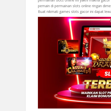
permainan slots online ini yakni makna gacor a
pemain di permainan slots online ringan dime
Buat nikmati games slots gacor ini dapat lewa