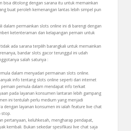
n bisa ditolong dengan sarana itu untuk memainkan
eluang buat peroleh kemenangan lantas lebih simpel pun
 dalam permainkan slots online ini di barengi dengan
emberi ketenteraman dan kelapangan pemain untuk
u tidak ada sarana terpilih barangkali untuk memainkan
enanya, bandar slots gacor terunggul ini udah
anggotanya salah satunya :
mula dalam menyadari permainan slots online.
yak info tentang slots online seperti dari internet
eh pemain pemula dalam mendapat info terkait
anyaan pada layanan konsumen lantaran lebih gampang
men ini tentulah perlu medium yang menjadi
dengan layanan konsumen ini ialah feature live chat
-stop.
ukan pertanyaan, keluhkesah, mengharap pendapat,
nyak kembali. Bukan sekedar spesifikasi live chat saja