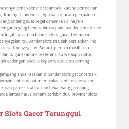
a pastinya benar-benar berdampak, karena permainan
ing dilarang di indonesia. Apa saja macam permainan
ndang-undang buat ilegal dimainkan di negara
 pengaruh yang hendak dirasa pada bandar slots online
a. Ingat itu semua bandar slots gacor terbaik ini
nyegelan itu. Bandar slots ini udah persiapkan link
au terjadi penyegelan. Berarti, pemain masih bisa
ar itu gunakan link preferensi itu walaupun situs
enjadi cadangan apabila kapan waktu situs penting
gampang anda rasakan di bandar slots gacor terbaik.
 pemain lantas dapat memainkan slots online secara
nikmati games slots online hebat yang gampang
nda lantas harus pahami terlebih dulu provider slots
 Slots Gacor Terunggul