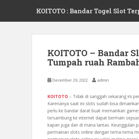
S
KOITOTO : Bandar Togel Slot Te
k
i
p
t
o
m
KOITOTO – Bandar Slo
a
Tumpah ruah Ramba
i
n
c
December 29, 2022
admin
o
n
t
KOITOTO
– Tidak di sanggah sekarang ini p
e
Karenanya saat ini slots sudah bisa dimaink
n
perlu ke bandar darat buat memainkan game
t
tersambung ke internet dapat bermain sepuas
kapan juga dan di mana lantas. Keunggulan pa
permainan slots online dengan tema-tema men