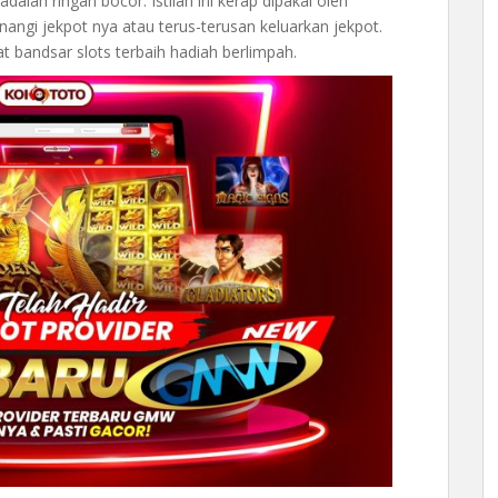
dalah ringan bocor. Istilah ini kerap dipakai oleh
nangi jekpot nya atau terus-terusan keluarkan jekpot.
t bandsar slots terbaih hadiah berlimpah.