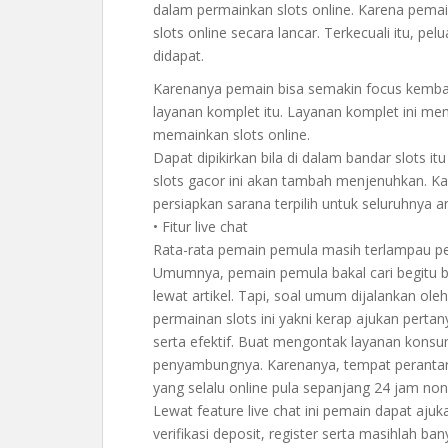
dalam permainkan slots online. Karena pemai
slots online secara lancar. Terkecuali itu, p
didapat.
Karenanya pemain bisa semakin focus kembali
layanan komplet itu. Layanan komplet ini m
memainkan slots online.
Dapat dipikirkan bila di dalam bandar slots it
slots gacor ini akan tambah menjenuhkan. Kar
persiapkan sarana terpilih untuk seluruhnya 
• Fitur live chat
Rata-rata pemain pemula masih terlampau pe
Umumnya, pemain pemula bakal cari begitu ban
lewat artikel. Tapi, soal umum dijalankan ol
permainan slots ini yakni kerap ajukan pert
serta efektif. Buat mengontak layanan konsu
penyambungnya. Karenanya, tempat perantara 
yang selalu online pula sepanjang 24 jam non
Lewat feature live chat ini pemain dapat aj
verifikasi deposit, register serta masihlah ba