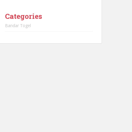
Categories
Bandar Togel