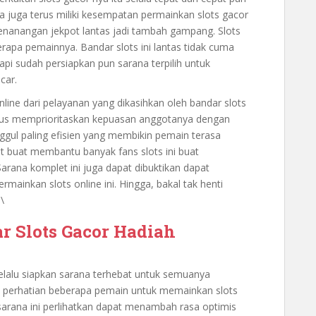
ota juga terus miliki kesempatan permainkan slots gacor
menanangan jekpot lantas jadi tambah gampang. Slots
rapa pemainnya. Bandar slots ini lantas tidak cuma
api sudah persiapkan pun sarana terpilih untuk
car.
ne dari pelayanan yang dikasihkan oleh bandar slots
 terus memprioritaskan kepuasan anggotanya dengan
ggul paling efisien yang membikin pemain terasa
t buat membantu banyak fans slots ini buat
Sarana komplet ini juga dapat dibuktikan dapat
mainkan slots online ini. Hingga, bakal tak henti
\
r Slots Gacor Hadiah
elalu siapkan sarana terhebat untuk semuanya
perhatian beberapa pemain untuk memainkan slots
a sarana ini perlihatkan dapat menambah rasa optimis