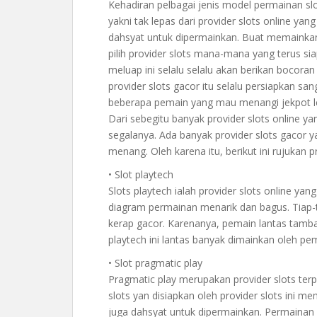
Kehadiran pelbagai jenis model permainan s
yakni tak lepas dari provider slots online ya
dahsyat untuk dipermainkan. Buat memainkan s
pilih provider slots mana-mana yang terus si
meluap ini selalu selalu akan berikan bocoran
provider slots gacor itu selalu persiapkan s
beberapa pemain yang mau menangi jekpot le
Dari sebegitu banyak provider slots online ya
segalanya. Ada banyak provider slots gacor
menang. Oleh karena itu, berikut ini rujukan pr
• Slot playtech
Slots playtech ialah provider slots online y
diagram permainan menarik dan bagus. Tiap-t
kerap gacor. Karenanya, pemain lantas tamb
playtech ini lantas banyak dimainkan oleh p
• Slot pragmatic play
Pragmatic play merupakan provider slots ter
slots yan disiapkan oleh provider slots ini 
juga dahsyat untuk dipermainkan. Permainan 