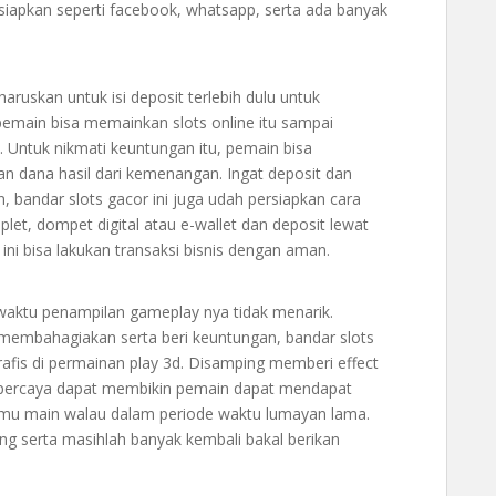
ersiapkan seperti facebook, whatsapp, serta ada banyak
haruskan untuk isi deposit terlebih dulu untuk
emain bisa memainkan slots online itu sampai
Untuk nikmati keuntungan itu, pemain bisa
n dana hasil dari kemenangan. Ingat deposit dan
n, bandar slots gacor ini juga udah persiapkan cara
plet, dompet digital atau e-wallet dan deposit lewat
 ini bisa lakukan transaksi bisnis dengan aman.
 waktu penampilan gameplay nya tidak menarik.
membahagiakan serta beri keuntungan, bandar slots
afis di permainan play 3d. Disamping memberi effect
dipercaya dapat membikin pemain dapat mendapat
emu main walau dalam periode waktu lumayan lama.
g serta masihlah banyak kembali bakal berikan