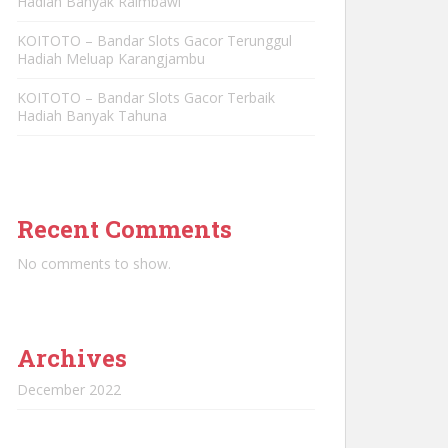
Hadiah Banyak Raimbawi
KOITOTO – Bandar Slots Gacor Terunggul
Hadiah Meluap Karangjambu
KOITOTO – Bandar Slots Gacor Terbaik
Hadiah Banyak Tahuna
Recent Comments
No comments to show.
Archives
December 2022