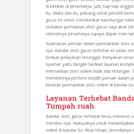
di berikan di pesertanya. Jadi, tiap-tiap angg
itu. Maka dari itu, peluang untuk peroleh ke
gacor ini serius memberikan keuntungan bebe
sediakan permainan slots gacor saja akan tet
seluruhnya pesertanya supaya dapat main lan
Keamanan pemain dalam permainkan slots onli
nya. Bandar slots gacor terhebat ini selalu
berikan pelayanan terunggul. Pelayanan terun
nyaman yaitu dengan berikan layanan komple
memainkan slots online tidak ada rintangan. 
memberinya perform terpilih pemain dalam per
kerasan permainkan slots online di bandar itu.
Layanan Terhebat Banda
Tumpah ruah
Bandar slots gacor terhebat terus-menerus s
member-nya. Maksudnya untuk menimbulkan 
online di bandar itu. Akan tetapi, tersediany