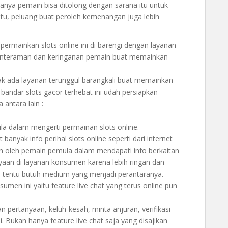
anya pemain bisa ditolong dengan sarana itu untuk
 itu, peluang buat peroleh kemenangan juga lebih
permainkan slots online ini di barengi dengan layanan
tenteraman dan keringanan pemain buat memainkan
idak ada layanan terunggul barangkali buat memainkan
, bandar slots gacor terhebat ini udah persiapkan
antara lain :
a dalam mengerti permainan slots online.
anyak info perihal slots online seperti dari internet
kan oleh pemain pemula dalam mendapati info berkaitan
nyaan di layanan konsumen karena lebih ringan dan
i tentu butuh medium yang menjadi perantaranya.
umen ini yaitu feature live chat yang terus online pun
an pertanyaan, keluh-kesah, minta anjuran, verifikasi
. Bukan hanya feature live chat saja yang disajikan