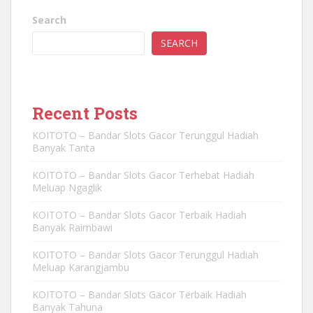
Search
SEARCH
Recent Posts
KOITOTO – Bandar Slots Gacor Terunggul Hadiah
Banyak Tanta
KOITOTO – Bandar Slots Gacor Terhebat Hadiah
Meluap Ngaglik
KOITOTO – Bandar Slots Gacor Terbaik Hadiah
Banyak Raimbawi
KOITOTO – Bandar Slots Gacor Terunggul Hadiah
Meluap Karangjambu
KOITOTO – Bandar Slots Gacor Terbaik Hadiah
Banyak Tahuna