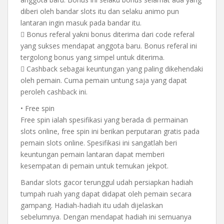
diberi oleh bandar slots itu dan selaku animo pun
lantaran ingin masuk pada bandar itu.
 Bonus referal yakni bonus diterima dari code referal
yang sukses mendapat anggota baru. Bonus referal ini
tergolong bonus yang simpel untuk diterima.
 Cashback sebagai keuntungan yang paling dikehendaki
oleh pemain. Cuma pemain untung saja yang dapat
peroleh cashback ini.
• Free spin
Free spin ialah spesifikasi yang berada di permainan
slots online, free spin ini berikan perputaran gratis pada
pemain slots online. Spesifikasi ini sangatlah beri
keuntungan pemain lantaran dapat memberi
kesempatan di pemain untuk temukan jekpot.
Bandar slots gacor terunggul udah persiapkan hadiah
tumpah ruah yang dapat didapat oleh pemain secara
gampang. Hadiah-hadiah itu udah dijelaskan
sebelumnya. Dengan mendapat hadiah ini semuanya