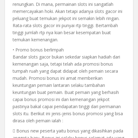
renungkan. Di mana, permainan slots ini sangatlah
memercayakan hoki. Akan tetapi adanya slots gacor ini
peluang buat temukan jekpot ini semakin lebih ringan.
Rata-rata slots gacor ini punyai rtp tinggi. Bertambah
tinggi jumlah rtp nya kian besar kesempatan buat
temukan kemenangan.
• Promo bonus berlimpah
Bandar slots gacor bukan sekedar siapkan hadiah dari
kemenangan saja, tetapi telah ada promosi bonus
tumpah ruah yang dapat didapat oleh pemain secara
mudah. Promosi bonus ini amat memberikan
keuntungan pemain lantaran selaku tambahan
keuntungan buat pemain. Buat pemain yang berhasih
capai bonus promosi ini dan kemenangan jekpot
pastinya bakal capai pendapatan tinggi dari permainan
slots itu. Berikut ini jenis-jenis bonus promosi yang bisa
dirasa oleh pemain ialah :
 Bonus new peserta yaitu bonus yang dikasihkan pada
anggota baru. Bonus ini selaku bonus selamat ada yang