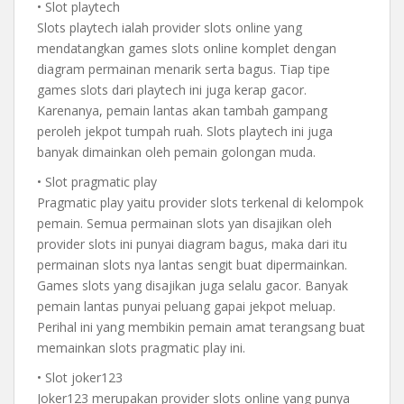
• Slot playtech
Slots playtech ialah provider slots online yang
mendatangkan games slots online komplet dengan
diagram permainan menarik serta bagus. Tiap tipe
games slots dari playtech ini juga kerap gacor.
Karenanya, pemain lantas akan tambah gampang
peroleh jekpot tumpah ruah. Slots playtech ini juga
banyak dimainkan oleh pemain golongan muda.
• Slot pragmatic play
Pragmatic play yaitu provider slots terkenal di kelompok
pemain. Semua permainan slots yan disajikan oleh
provider slots ini punyai diagram bagus, maka dari itu
permainan slots nya lantas sengit buat dipermainkan.
Games slots yang disajikan juga selalu gacor. Banyak
pemain lantas punyai peluang gapai jekpot meluap.
Perihal ini yang membikin pemain amat terangsang buat
memainkan slots pragmatic play ini.
• Slot joker123
Joker123 merupakan provider slots online yang punya