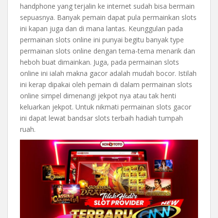
handphone yang terjalin ke internet sudah bisa bermain
sepuasnya. Banyak pemain dapat pula permainkan slots
ini kapan juga dan di mana lantas. Keunggulan pada
permainan slots online ini punyai begitu banyak type
permainan slots online dengan tema-tema menarik dan
heboh buat dimainkan. Juga, pada permainan slots
online ini ialah makna gacor adalah mudah bocor. Istilah
ini kerap dipakai oleh pemain di dalam permainan slots
online simpel dimenangi jekpot nya atau tak henti
keluarkan jekpot. Untuk nikmati permainan slots gacor
ini dapat lewat bandsar slots terbaih hadiah tumpah
ruah.