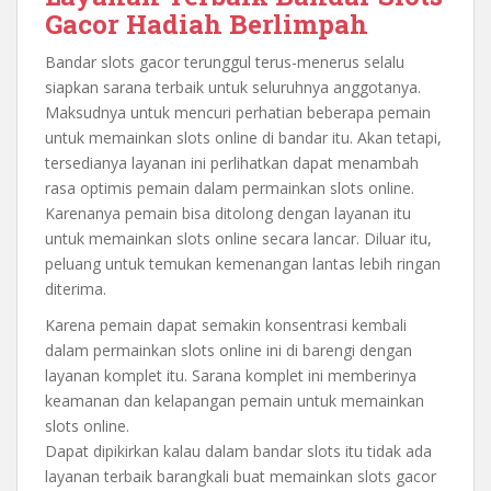
Gacor Hadiah Berlimpah
Bandar slots gacor terunggul terus-menerus selalu
siapkan sarana terbaik untuk seluruhnya anggotanya.
Maksudnya untuk mencuri perhatian beberapa pemain
untuk memainkan slots online di bandar itu. Akan tetapi,
tersedianya layanan ini perlihatkan dapat menambah
rasa optimis pemain dalam permainkan slots online.
Karenanya pemain bisa ditolong dengan layanan itu
untuk memainkan slots online secara lancar. Diluar itu,
peluang untuk temukan kemenangan lantas lebih ringan
diterima.
Karena pemain dapat semakin konsentrasi kembali
dalam permainkan slots online ini di barengi dengan
layanan komplet itu. Sarana komplet ini memberinya
keamanan dan kelapangan pemain untuk memainkan
slots online.
Dapat dipikirkan kalau dalam bandar slots itu tidak ada
layanan terbaik barangkali buat memainkan slots gacor