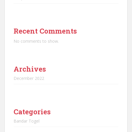
Recent Comments
No comments to show.
Archives
December 2022
Categories
Bandar Togel