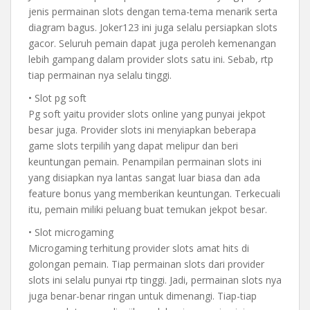
jenis permainan slots dengan tema-tema menarik serta
diagram bagus. Joker123 ini juga selalu persiapkan slots
gacor. Seluruh pemain dapat juga peroleh kemenangan
lebih gampang dalam provider slots satu ini. Sebab, rtp
tiap permainan nya selalu tinggi.
• Slot pg soft
Pg soft yaitu provider slots online yang punyai jekpot
besar juga. Provider slots ini menyiapkan beberapa
game slots terpilih yang dapat melipur dan beri
keuntungan pemain. Penampilan permainan slots ini
yang disiapkan nya lantas sangat luar biasa dan ada
feature bonus yang memberikan keuntungan. Terkecuali
itu, pemain miliki peluang buat temukan jekpot besar.
• Slot microgaming
Microgaming terhitung provider slots amat hits di
golongan pemain. Tiap permainan slots dari provider
slots ini selalu punyai rtp tinggi. Jadi, permainan slots nya
juga benar-benar ringan untuk dimenangi. Tiap-tiap