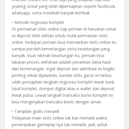
jejaring sosial yang telah dipersiapkan seperti facebook,
whatsapp, serta masihlah banyak kembali.
• Metode negosiasi komplet
Di permainan slots online tiap pemain di haruskan untuk
isi deposit lebih dahulu untuk mulai permainan slots
online. Kedepan pemain bisa memainkan slots online itu
sampai peroleh kemenangan serta keuntungan yang
banyak. Buat nikmati keuntungan itu, pemain bisa
lakukan proses withdraw adalah penarikan dana hasil
dari kemenangan. Ingat deposit dan withdraw ini begitu
penting sekali dijalankan, bandar slots gacor ini lantas
udah persiapkan langkah negosiasi komplet lewat bank
lokal komplet, dompet digital atau e-wallet dan deposit
lewat pulsa. Lewat langkah transaksi bisnis komplet ini
bisa mengerjakan transaksi bisnis dengan aman.
• Tampilan grafis menarik
Pelayanan main slots online tak kan menarik waktu
penampakan gameplay nya tak menarik. Jadi, untuk