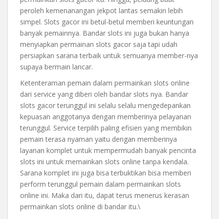
peroleh kemenanangan jekpot lantas semakin lebih
simpel. Slots gacor ini betul-betul memberi keuntungan
banyak pemainnya. Bandar slots ini juga bukan hanya
menyiapkan permainan slots gacor saja tapi udah
persiapkan sarana terbaik untuk semuanya member-nya
supaya bermain lancar.
Ketenteraman pemain dalam permainkan slots online
dari service yang diberi oleh bandar slots nya. Bandar
slots gacor terunggul ini selalu selalu mengedepankan
kepuasan anggotanya dengan memberinya pelayanan
terunggul. Service terpilih paling efisien yang membikin
pemain terasa nyaman yaitu dengan memberinya
layanan komplet untuk mempermudah banyak pencinta
slots ini untuk memainkan slots online tanpa kendala.
Sarana komplet ini juga bisa terbuktikan bisa memberi
perform terunggul pemain dalam permainkan slots
online ini. Maka dari itu, dapat terus menerus kerasan
permainkan slots online di bandar itu.\