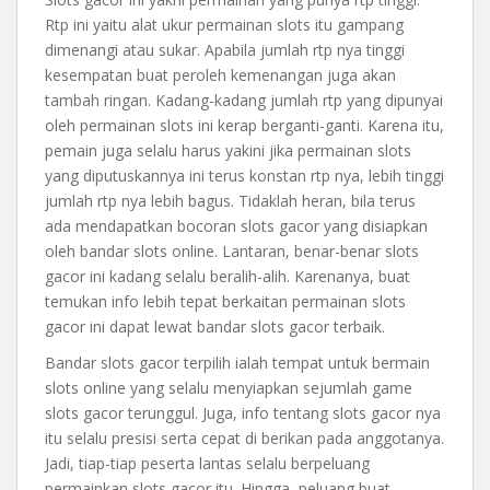
Rtp ini yaitu alat ukur permainan slots itu gampang
dimenangi atau sukar. Apabila jumlah rtp nya tinggi
kesempatan buat peroleh kemenangan juga akan
tambah ringan. Kadang-kadang jumlah rtp yang dipunyai
oleh permainan slots ini kerap berganti-ganti. Karena itu,
pemain juga selalu harus yakini jika permainan slots
yang diputuskannya ini terus konstan rtp nya, lebih tinggi
jumlah rtp nya lebih bagus. Tidaklah heran, bila terus
ada mendapatkan bocoran slots gacor yang disiapkan
oleh bandar slots online. Lantaran, benar-benar slots
gacor ini kadang selalu beralih-alih. Karenanya, buat
temukan info lebih tepat berkaitan permainan slots
gacor ini dapat lewat bandar slots gacor terbaik.
Bandar slots gacor terpilih ialah tempat untuk bermain
slots online yang selalu menyiapkan sejumlah game
slots gacor terunggul. Juga, info tentang slots gacor nya
itu selalu presisi serta cepat di berikan pada anggotanya.
Jadi, tiap-tiap peserta lantas selalu berpeluang
permainkan slots gacor itu. Hingga, peluang buat