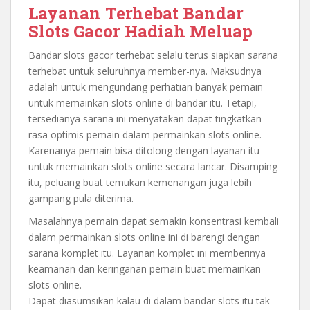
Layanan Terhebat Bandar
Slots Gacor Hadiah Meluap
Bandar slots gacor terhebat selalu terus siapkan sarana
terhebat untuk seluruhnya member-nya. Maksudnya
adalah untuk mengundang perhatian banyak pemain
untuk memainkan slots online di bandar itu. Tetapi,
tersedianya sarana ini menyatakan dapat tingkatkan
rasa optimis pemain dalam permainkan slots online.
Karenanya pemain bisa ditolong dengan layanan itu
untuk memainkan slots online secara lancar. Disamping
itu, peluang buat temukan kemenangan juga lebih
gampang pula diterima.
Masalahnya pemain dapat semakin konsentrasi kembali
dalam permainkan slots online ini di barengi dengan
sarana komplet itu. Layanan komplet ini memberinya
keamanan dan keringanan pemain buat memainkan
slots online.
Dapat diasumsikan kalau di dalam bandar slots itu tak