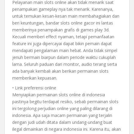
Pelayanan main slots online akan tidak menarik saat
penampakan gameplay nya tak menarik. Karenanya,
untuk temukan kesan-kesan main membahagiakan dan
beri keuntungan, bandar slots online gacor ini lantas
memberinya penampakan grafis di games play 3d.
Kecuali memberi effect nyaman, tetapi pemanfaatan
feature ini juga dipercayai dapat bikin pemain dapat
mendapati pengalaman main hebat. Anda tidak simpel
jenuh bermain biarpun dalam periode waktu cukuplah
lama. Seluruh paduan dari monitor, audio terang serta
ada banyak kembali akan berikan permainan slots
memberikan kepuasan.
• Link preferensi online
Menyiapkan permainan slots online di indonesia
pastinya begitu terdapat resiko, sebab permainan slots
ini tergolong perjudian online yang paling dilarang di
indonesia. Apa saja macam permainan yang terjalin
dengan judi udah ditata dalam undang-undang buat
ilegal dimainkan di negara indonesia ini. Karena itu, akan