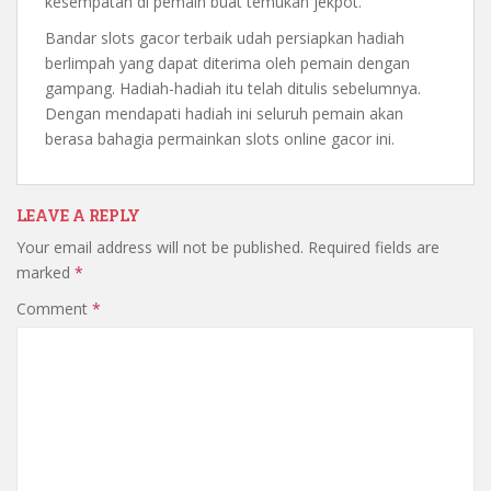
kesempatan di pemain buat temukan jekpot.
Bandar slots gacor terbaik udah persiapkan hadiah
berlimpah yang dapat diterima oleh pemain dengan
gampang. Hadiah-hadiah itu telah ditulis sebelumnya.
Dengan mendapati hadiah ini seluruh pemain akan
berasa bahagia permainkan slots online gacor ini.
LEAVE A REPLY
Your email address will not be published.
Required fields are
marked
*
Comment
*