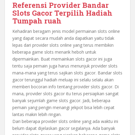
Referensi Provider Bandar
Slots Gacor Terpilih Hadiah
Tumpah ruah
Kehadiran beragam jenis model permainan slots online
yang dapat secara mudah anda dapatkan yaitu tidak
lepas dari provider slots online yang terus membikin
beberapa game slots menarik heboh untuk
dipermainkan. Buat memainkan slots gacor ini juga
tentu saja pemain juga harus menunjuk provider slots
mana-mana yang terus sajikan slots gacor. Bandar slots
gacor terunggul hadiah meluap ini selalu selalu akan
memberi bocoran info tentang provider slots gacor. Di
mana, provider slots gacor itu terus persiapkan sangat
banyak sejumlah game slots gacor. Jadi, beberapa
pemain yang pengin menangi jekpot bisa lebih cepat
lantas makin lebih ringan.
Dari beberapa provider slots online yang ada waktu ini
belum dapat dijelaskan gacor segalanya. Ada banyak