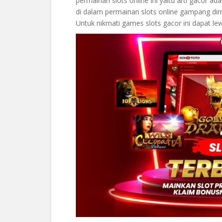
permainan slots online ini yaitu arti gacor ada
di dalam permainan slots online gampang dime
Untuk nikmati games slots gacor ini dapat le