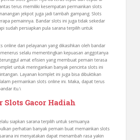
lantas terus memiliki kesempatan permainkan slots
enanangan jekpot juga jadi tambah gampang. Slots
rapa pemainnya. Bandar slots ini juga tidak sekedar
i sudah persiapkan pula sarana terpilih untuk
.
 online dari pelayanan yang dikasihkan oleh bandar
erus-menerus selalu mementingkan kepuasan anggotanya
n terunggul amat efisien yang membuat pemain terasa
plet untuk meringankan banyak pencinta slots ini
ntangan. Layanan komplet ini juga bisa dibuktikan
lam permainkan slots online ini. Maka, dapat terus
andar itu.\
 Slots Gacor Hadiah
lalu siapkan sarana terpilih untuk semuanya
ulkan perhatian banyak pemain buat memainkan slots
ya sarana ini menyatakan dapat menambah rasa yakin