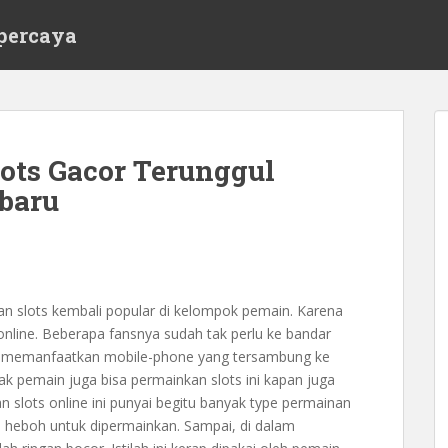
rpercaya
ots Gacor Terunggul
baru
an slots kembali popular di kelompok pemain. Karena
online. Beberapa fansnya sudah tak perlu ke bandar
a memanfaatkan mobile-phone yang tersambung ke
k pemain juga bisa permainkan slots ini kapan juga
n slots online ini punyai begitu banyak type permainan
 heboh untuk dipermainkan. Sampai, di dalam