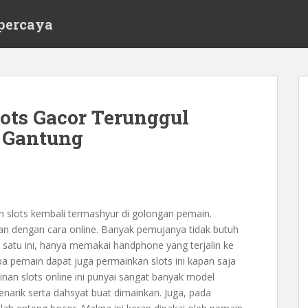
rpercaya
ots Gacor Terunggul
 Gantung
an slots kembali termashyur di golongan pemain.
kan dengan cara online. Banyak pemujanya tidak butuh
satu ini, hanya memakai handphone yang terjalin ke
pa pemain dapat juga permainkan slots ini kapan saja
nan slots online ini punyai sangat banyak model
arik serta dahsyat buat dimainkan. Juga, pada