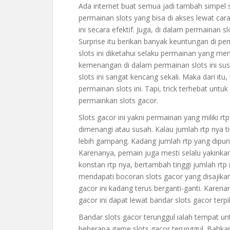
Ada internet buat semua jadi tambah simpel se
permainan slots yang bisa di akses lewat car
ini secara efektif. Juga, di dalam permainan s
Surprise itu berikan banyak keuntungan di pem
slots ini diketahui selaku permainan yang m
kemenangan di dalam permainan slots ini sus
slots ini sangat kencang sekali. Maka dari it
permainan slots ini. Tapi, trick terhebat untu
permainkan slots gacor.
Slots gacor ini yakni permainan yang miliki rtp 
dimenangi atau susah. Kalau jumlah rtp nya
lebih gampang. Kadang jumlah rtp yang dipuny
Karenanya, pemain juga mesti selalu yakinkan
konstan rtp nya, bertambah tinggi jumlah rtp 
mendapati bocoran slots gacor yang disajikan
gacor ini kadang terus berganti-ganti. Karenan
gacor ini dapat lewat bandar slots gacor terpil
Bandar slots gacor terunggul ialah tempat un
beberapa game slots gacor terunggul. Bahkan ju