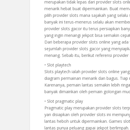
merupakan tidak lepas dari provider slots o
menarik hebat buat dipermainkan. Buat memai
pilih provider slots mana sajakah yang selalu
banyak ini terus-menerus selalu akan memberi
provider slots gacor itu terus persiapkan ba
yang ingin menangi jekpot bisa semakin cepat 
Dari beberapa provider slots online yang ada
sejumlah provider slots gacor yang menyiap
menang. Sebab itu, berikut referensi provider s
• Slot playtech
Slots playtech ialah provider slots online y
diagram permainan menarik dan bagus. Tiap m
Karenanya, pemain lantas semakin lebih ringan
banyak dimainkan oleh pemain golongan mud
• Slot pragmatic play
Pragmatic play merupakan provider slots ter
yan disiapkan oleh provider slots ini mempun
lantas heboh untuk dipermainkan. Games slot
lantas punya peluang gapai jekpot berlimpah. 