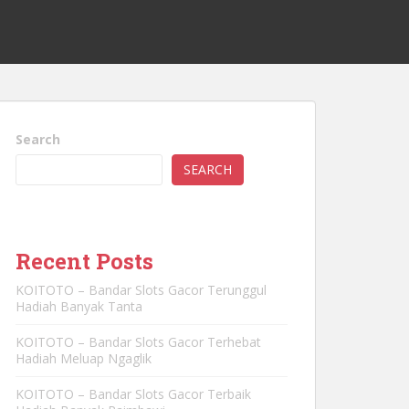
Search
SEARCH
Recent Posts
KOITOTO – Bandar Slots Gacor Terunggul
Hadiah Banyak Tanta
KOITOTO – Bandar Slots Gacor Terhebat
Hadiah Meluap Ngaglik
KOITOTO – Bandar Slots Gacor Terbaik