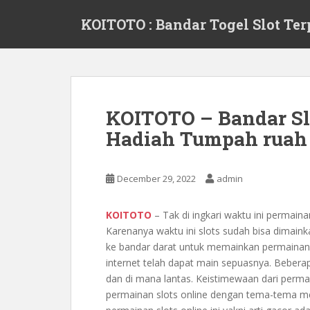
S
KOITOTO : Bandar Togel Slot Te
k
i
p
t
o
m
KOITOTO – Bandar Sl
a
Hadiah Tumpah ruah
i
n
c
December 29, 2022
admin
o
n
t
KOITOTO
– Tak di ingkari waktu ini permain
e
Karenanya waktu ini slots sudah bisa dimain
n
ke bandar darat untuk memainkan permainan 
t
internet telah dapat main sepuasnya. Bebera
dan di mana lantas. Keistimewaan dari permai
permainan slots online dengan tema-tema men