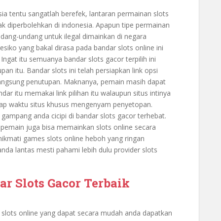
ia tentu sangatlah berefek, lantaran permainan slots
dak diperbolehkan di indonesia. Apapun tipe permainan
ndang-undang untuk ilegal dimainkan di negara
resiko yang bakal dirasa pada bandar slots online ini
Ingat itu semuanya bandar slots gacor terpilih ini
an itu. Bandar slots ini telah persiapkan link opsi
erlangsung penutupan. Maknanya, pemain masih dapat
r itu memakai link pilihan itu walaupun situs intinya
a setiap waktu situs khusus mengenyam penyetopan.
gampang anda cicipi di bandar slots gacor terhebat.
p pemain juga bisa memainkan slots online secara
ikmati games slots online heboh yang ringan
nda lantas mesti pahami lebih dulu provider slots
ar Slots Gacor Terbaik
slots online yang dapat secara mudah anda dapatkan