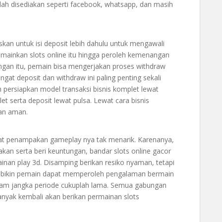
udah disediakan seperti facebook, whatsapp, dan masih
skan untuk isi deposit lebih dahulu untuk mengawali
emainkan slots online itu hingga peroleh kemenangan
ngan itu, pemain bisa mengerjakan proses withdraw
ngat deposit dan withdraw ini paling penting sekali
ah persiapkan model transaksi bisnis komplet lewat
et serta deposit lewat pulsa. Lewat cara bisnis
gan aman.
saat penampakan gameplay nya tak menarik. Karenanya,
n serta beri keuntungan, bandar slots online gacor
ainan play 3d. Disamping berikan resiko nyaman, tetapi
at bikin pemain dapat memperoleh pengalaman bermain
alam jangka periode cukuplah lama. Semua gabungan
anyak kembali akan berikan permainan slots