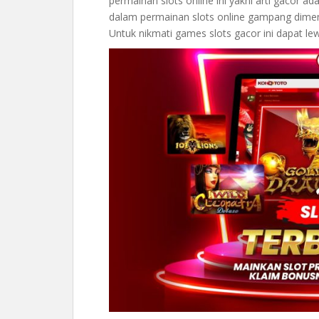
permainan slots online ini yakni arti gacor a
dalam permainan slots online gampang dimena
Untuk nikmati games slots gacor ini dapat le