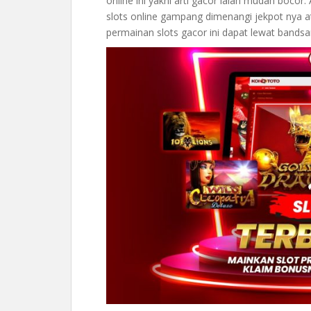
online ini yakni arti gacor ialah mudah bocor.
slots online gampang dimenangi jekpot nya at
permainan slots gacor ini dapat lewat bandsar