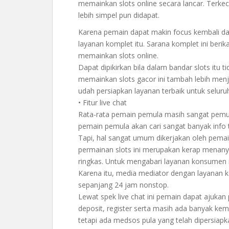
memainkan slots online secara lancar. Terke
lebih simpel pun didapat.
Karena pemain dapat makin focus kembali dal
layanan komplet itu. Sarana komplet ini ber
memainkan slots online.
Dapat dipikirkan bila dalam bandar slots itu
memainkan slots gacor ini tambah lebih menj
udah persiapkan layanan terbaik untuk seluru
• Fitur live chat
Rata-rata pemain pemula masih sangat pemul
pemain pemula akan cari sangat banyak info terk
Tapi, hal sangat umum dikerjakan oleh pem
permainan slots ini merupakan kerap menany
ringkas. Untuk mengabari layanan konsumen i
Karena itu, media mediator dengan layanan ko
sepanjang 24 jam nonstop.
Lewat spek live chat ini pemain dapat ajukan 
deposit, register serta masih ada banyak kemb
tetapi ada medsos pula yang telah dipersiap