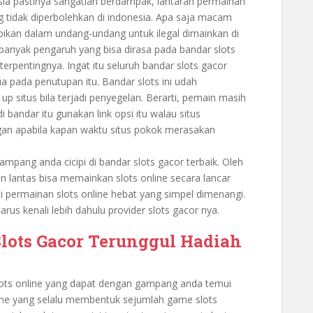
sia pastinya sangatlah berdampak, lantaran permainan
ing tidak diperbolehkan di indonesia. Apa saja macam
apikan dalam undang-undang untuk ilegal dimainkan di
t banyak pengaruh yang bisa dirasa pada bandar slots
erpentingnya. Ingat itu seluruh bandar slots gacor
mua pada penutupan itu. Bandar slots ini udah
up situs bila terjadi penyegelan. Berarti, pemain masih
bandar itu gunakan link opsi itu walau situs
angan apabila kapan waktu situs pokok merasakan
mpang anda cicipi di bandar slots gacor terbaik. Oleh
in lantas bisa memainkan slots online secara lancar
 permainan slots online hebat yang simpel dimenangi.
rus kenali lebih dahulu provider slots gacor nya.
lots Gacor Terunggul Hadiah
ots online yang dapat dengan gampang anda temui
nline yang selalu membentuk sejumlah game slots