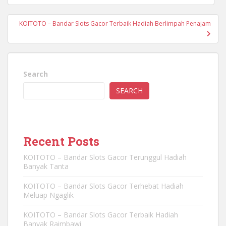
navigation
KOITOTO – Bandar Slots Gacor Terbaik Hadiah Berlimpah Penajam
Search
SEARCH
Recent Posts
KOITOTO – Bandar Slots Gacor Terunggul Hadiah
Banyak Tanta
KOITOTO – Bandar Slots Gacor Terhebat Hadiah
Meluap Ngaglik
KOITOTO – Bandar Slots Gacor Terbaik Hadiah
Banyak Raimbawi