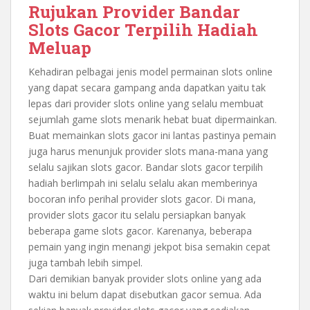
Rujukan Provider Bandar
Slots Gacor Terpilih Hadiah
Meluap
Kehadiran pelbagai jenis model permainan slots online
yang dapat secara gampang anda dapatkan yaitu tak
lepas dari provider slots online yang selalu membuat
sejumlah game slots menarik hebat buat dipermainkan.
Buat memainkan slots gacor ini lantas pastinya pemain
juga harus menunjuk provider slots mana-mana yang
selalu sajikan slots gacor. Bandar slots gacor terpilih
hadiah berlimpah ini selalu selalu akan memberinya
bocoran info perihal provider slots gacor. Di mana,
provider slots gacor itu selalu persiapkan banyak
beberapa game slots gacor. Karenanya, beberapa
pemain yang ingin menangi jekpot bisa semakin cepat
juga tambah lebih simpel.
Dari demikian banyak provider slots online yang ada
waktu ini belum dapat disebutkan gacor semua. Ada