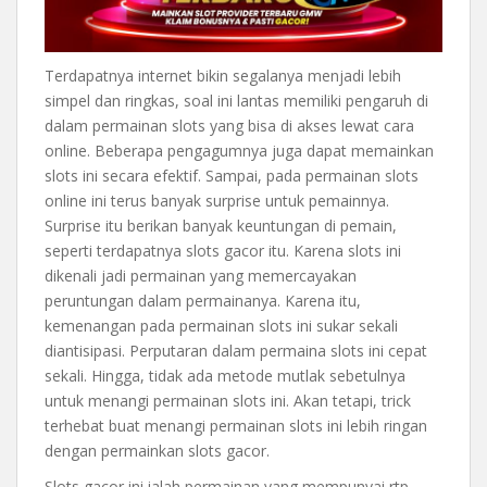
Terdapatnya internet bikin segalanya menjadi lebih
simpel dan ringkas, soal ini lantas memiliki pengaruh di
dalam permainan slots yang bisa di akses lewat cara
online. Beberapa pengagumnya juga dapat memainkan
slots ini secara efektif. Sampai, pada permainan slots
online ini terus banyak surprise untuk pemainnya.
Surprise itu berikan banyak keuntungan di pemain,
seperti terdapatnya slots gacor itu. Karena slots ini
dikenali jadi permainan yang memercayakan
peruntungan dalam permainanya. Karena itu,
kemenangan pada permainan slots ini sukar sekali
diantisipasi. Perputaran dalam permaina slots ini cepat
sekali. Hingga, tidak ada metode mutlak sebetulnya
untuk menangi permainan slots ini. Akan tetapi, trick
terhebat buat menangi permainan slots ini lebih ringan
dengan permainkan slots gacor.
Slots gacor ini ialah permainan yang mempunyai rtp