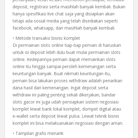
deposit, registrasi serta masihlah banyak kembali. Bukan
hanya spesifikasi live chat saja yang disiapkan akan
tetapi ada sosial media yang telah disediakan seperti
facebook, whatsapp, dan masihlah banyak kembali.
• Metode transaksi bisnis komplet
Di permainan slots online tiap-tiap pemain di haruskan
untuk isi deposit lebih dulu buat mulai permainan slots
online. Kedepannya pemain dapat memainkan slots
online itu hingga sampai peroleh kemenangan serta
keuntungan banyak. Buat nikmati keuntungan itu,
pemain bisa lakukan proses withdraw adalah penarikan
dana hasil dari kemenangan. Ingat deposit serta
withdraw ini paling penting sekali dikerjakan, bandar
slots gacor ini juga udah persiapkan sistem negosiasi
komplet lewat bank lokal komplet, dompet digital atau
e-wallet serta deposit lewat pulsa. Lewat teknik bisnis
komplet ini bisa melaksanakan negosiasi dengan aman.
• Tampilan grafis menarik