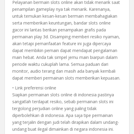
Pelayanan bermain slots online akan tidak menarik saat
penampilan gameplay nya tak menarik. Karenanya,
untuk temukan kesan-kesan bermain membahagiakan
serta memberikan keuntungan, bandar slots online
gacor ini lantas berikan penampakan grafis pada
permainan play 3d. Disamping memberi resiko nyaman,
akan tetapi pemanfaatan feature ini juga dipercaya
dapat membikin pemain dapat mendapat pengalaman
main hebat. Anda tak simpel jemu main biarpun dalam
periode waktu cukuplah lama. Semua paduan dari
monitor, audio terang dan masih ada banyak kembali
dapat memberi permainan slots memberikan kepuasan.
• Link preferensi online
Siapkan permainan slots online di indonesia pastinya
sangatlah terdapat resiko, sebab permainan slots ini
tergolong perjudian online yang paling tidak
diperbolehkan di indonesia. Apa saja tipe permainan
yang terjalin dengan judi telah dirapikan dalam undang-
undang buat ilegal dimainkan di negara indonesia ini.