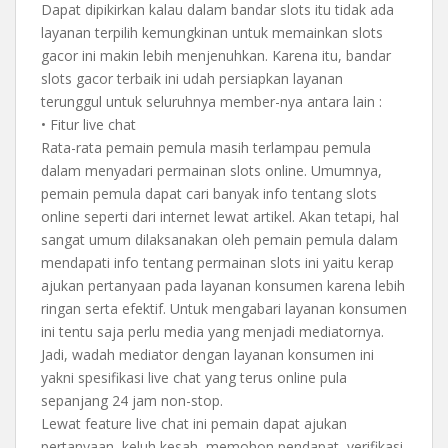
Dapat dipikirkan kalau dalam bandar slots itu tidak ada
layanan terpilih kemungkinan untuk memainkan slots
gacor ini makin lebih menjenuhkan. Karena itu, bandar
slots gacor terbaik ini udah persiapkan layanan
terunggul untuk seluruhnya member-nya antara lain :
• Fitur live chat
Rata-rata pemain pemula masih terlampau pemula
dalam menyadari permainan slots online. Umumnya,
pemain pemula dapat cari banyak info tentang slots
online seperti dari internet lewat artikel. Akan tetapi, hal
sangat umum dilaksanakan oleh pemain pemula dalam
mendapati info tentang permainan slots ini yaitu kerap
ajukan pertanyaan pada layanan konsumen karena lebih
ringan serta efektif. Untuk mengabari layanan konsumen
ini tentu saja perlu media yang menjadi mediatornya.
Jadi, wadah mediator dengan layanan konsumen ini
yakni spesifikasi live chat yang terus online pula
sepanjang 24 jam non-stop.
Lewat feature live chat ini pemain dapat ajukan
pertanyaan, keluh kesah, memohon pendapat, verifikasi