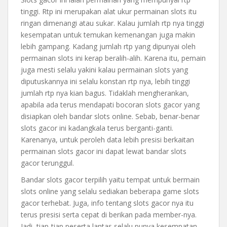
tinggi. Rtp ini merupakan alat ukur permainan slots itu
ringan dimenangi atau sukar. Kalau jumlah rtp nya tinggi
kesempatan untuk temukan kemenangan juga makin
lebih gampang. Kadang jumlah rtp yang dipunyai oleh
permainan slots ini kerap beralih-alih. Karena itu, pemain
juga mesti selalu yakini kalau permainan slots yang
diputuskannya ini selalu konstan rtp nya, lebih tinggi
jumlah rtp nya kian bagus. Tidaklah mengherankan,
apabila ada terus mendapati bocoran slots gacor yang
disiapkan oleh bandar slots online. Sebab, benar-benar
slots gacor ini kadangkala terus berganti-ganti.
Karenanya, untuk peroleh data lebih presisi berkaitan
permainan slots gacor ini dapat lewat bandar slots
gacor terunggul.
Bandar slots gacor terpilih yaitu tempat untuk bermain
slots online yang selalu sediakan beberapa game slots
gacor terhebat. Juga, info tentang slots gacor nya itu
terus presisi serta cepat di berikan pada member-nya.
Jadi, tiap-tiap peserta lantas selalu punya kesempatan