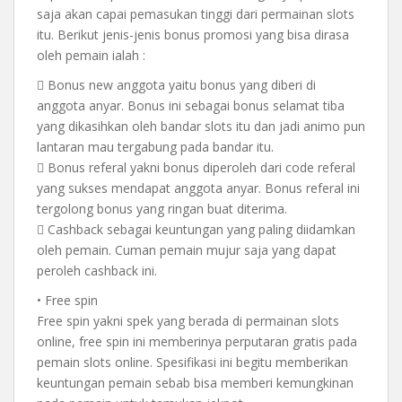
saja akan capai pemasukan tinggi dari permainan slots
itu. Berikut jenis-jenis bonus promosi yang bisa dirasa
oleh pemain ialah :
 Bonus new anggota yaitu bonus yang diberi di
anggota anyar. Bonus ini sebagai bonus selamat tiba
yang dikasihkan oleh bandar slots itu dan jadi animo pun
lantaran mau tergabung pada bandar itu.
 Bonus referal yakni bonus diperoleh dari code referal
yang sukses mendapat anggota anyar. Bonus referal ini
tergolong bonus yang ringan buat diterima.
 Cashback sebagai keuntungan yang paling diidamkan
oleh pemain. Cuman pemain mujur saja yang dapat
peroleh cashback ini.
• Free spin
Free spin yakni spek yang berada di permainan slots
online, free spin ini memberinya perputaran gratis pada
pemain slots online. Spesifikasi ini begitu memberikan
keuntungan pemain sebab bisa memberi kemungkinan