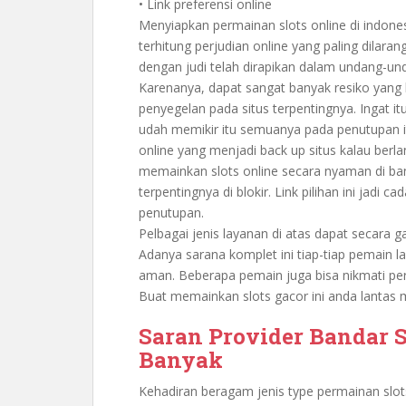
• Link preferensi online
Menyiapkan permainan slots online di indones
terhitung perjudian online yang paling dilaran
dengan judi telah dirapikan dalam undang-unda
Karenanya, dapat sangat banyak resiko yang b
penyegelan pada situs terpentingnya. Ingat it
udah memikir itu semuanya pada penutupan itu.
online yang menjadi back up situs kalau ber
memainkan slots online secara nyaman di banda
terpentingnya di blokir. Link pilihan ini jad
penutupan.
Pelbagai jenis layanan di atas dapat secara g
Adanya sarana komplet ini tiap-tiap pemain l
aman. Beberapa pemain juga bisa nikmati per
Buat memainkan slots gacor ini anda lantas me
Saran Provider Bandar S
Banyak
Kehadiran beragam jenis type permainan slot