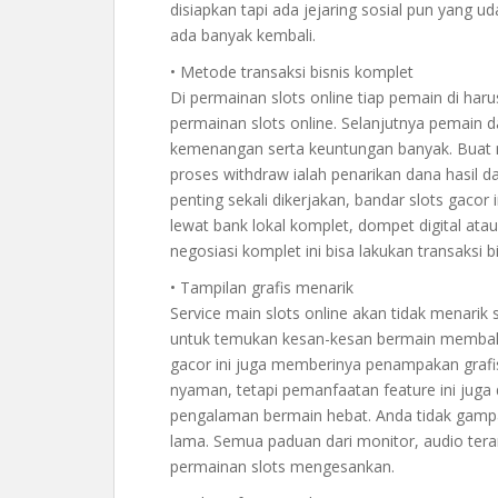
disiapkan tapi ada jejaring sosial pun yang u
ada banyak kembali.
• Metode transaksi bisnis komplet
Di permainan slots online tiap pemain di haru
permainan slots online. Selanjutnya pemain 
kemenangan serta keuntungan banyak. Buat n
proses withdraw ialah penarikan dana hasil d
penting sekali dikerjakan, bandar slots gacor
lewat bank lokal komplet, dompet digital ata
negosiasi komplet ini bisa lakukan transaksi 
• Tampilan grafis menarik
Service main slots online akan tidak menarik
untuk temukan kesan-kesan bermain membahag
gacor ini juga memberinya penampakan graf
nyaman, tetapi pemanfaatan feature ini ju
pengalaman bermain hebat. Anda tidak gamp
lama. Semua paduan dari monitor, audio ter
permainan slots mengesankan.