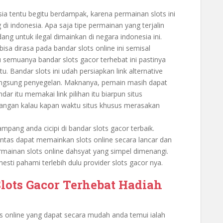
ia tentu begitu berdampak, karena permainan slots ini
g di indonesia. Apa saja tipe permainan yang terjalin
ng untuk ilegal dimainkan di negara indonesia ini.
isa dirasa pada bandar slots online ini semisal
u semuanya bandar slots gacor terhebat ini pastinya
 Bandar slots ini udah persiapkan link alternative
langsung penyegelan. Maknanya, pemain masih dapat
r itu memakai link pilihan itu biarpun situs
i cadangan kalau kapan waktu situs khusus merasakan
ampang anda cicipi di bandar slots gacor terbaik.
antas dapat memainkan slots online secara lancar dan
mainan slots online dahsyat yang simpel dimenangi.
sti pahami terlebih dulu provider slots gacor nya.
lots Gacor Terhebat Hadiah
s online yang dapat secara mudah anda temui ialah