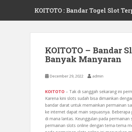
S
KOITOTO : Bandar Togel Slot Te
k
i
p
t
o
m
KOITOTO – Bandar Sl
a
Banyak Manyaran
i
n
c
December 29, 2022
admin
o
n
t
KOITOTO
– Tak di sanggah sekarang ini perm
e
Karena kini slots sudah bisa dimainkan deng
n
bandar darat untuk memainkan permainan sa
t
ke internet dapat main sepuasnya. Beberapa p
di mana lantas. Keunggulan pada permainan s
permainan slots online dengan tema-tema me