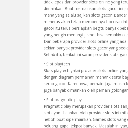
tidak lepas dari provider slots online yang 
dimainkan. Buat memainkan slots gacor ini jug
mana yang selalu sajikan slots gacor. Bandar 
menerus akan tetap memberinya bocoran info t
gacor itu terus persiapkan begitu banyak be
yang pengin menangi jekpot bisa semakin cep
Dari beberapa provider slots online yang ada
sekian banyak provider slots gacor yang sed
Sebab itu, berikut ini saran provider slots gacor
• Slot playtech
Slots playtech yakni provider slots online y
dengan diagram permainan menarik serta bagus
kerap gacor. Karenanya, pemain juga makin le
juga banyak dimainkan oleh pemain golonga
• Slot pragmatic play
Pragmatic play merupakan provider slots sa
slots yan disiapkan oleh provider slots ini mi
heboh buat dipermainkan. Games slots yang d
peluang gapai jekpot banyak. Masalah ini ya