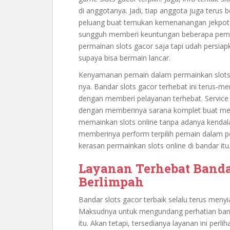
di anggotanya. Jadi, tiap anggota juga terus b
peluang buat temukan kemenanangan jekpot ju
sungguh memberi keuntungan beberapa pemain
permainan slots gacor saja tapi udah persi
supaya bisa bermain lancar.
Kenyamanan pemain dalam permainkan slots on
nya. Bandar slots gacor terhebat ini terus
dengan memberi pelayanan terhebat. Service 
dengan memberinya sarana komplet buat me
memainkan slots online tanpa adanya kendala.
memberinya perform terpilih pemain dalam per
kerasan permainkan slots online di bandar itu.
Layanan Terhebat Banda
Berlimpah
Bandar slots gacor terbaik selalu terus meny
Maksudnya untuk mengundang perhatian bany
itu. Akan tetapi, tersedianya layanan ini pe