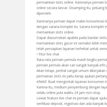
permainkan slots online. Karenanya pemain b
online secara lancar. Disamping itu, peluan
diperoleh.
Karenanya pemain dapat makin konsentrasi ke
dengan sarana komplet itu. Sarana komplet 
memainkan slots online.
Dapat diasumsikan apabila pada bandar slots 
memainkan slots gacor ini semakin lebih menj
telah persiapkan layanan terhebat untuk se
• Fitur live chat
Rata-rata pemain pemula masih begitu pemul
pemain pemula akan cari sangat banyak info per
Akan tetapi, perihal sangat umum dikerjakan
permainan slots ini yaitu kerap ajukan pert
efektif. Buat mengontak layanan konsumen in
Karena itu, medium penyambung dengan layan
selalu online pula waktu 24 jam non-stop.
Lewat feature live chat ini pemain dapat aj
verifikasi deposit, registrasi dan ada banyak 