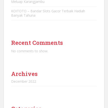
Meluap Karangjambu
KOITOTO – Bandar Slots Gacor Terbaik Hadiah
Banyak Tahuna
Recent Comments
No comments to show.
Archives
December 2022