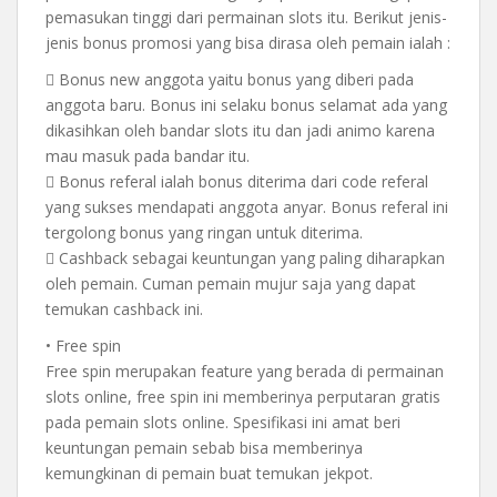
pemasukan tinggi dari permainan slots itu. Berikut jenis-
jenis bonus promosi yang bisa dirasa oleh pemain ialah :
 Bonus new anggota yaitu bonus yang diberi pada
anggota baru. Bonus ini selaku bonus selamat ada yang
dikasihkan oleh bandar slots itu dan jadi animo karena
mau masuk pada bandar itu.
 Bonus referal ialah bonus diterima dari code referal
yang sukses mendapati anggota anyar. Bonus referal ini
tergolong bonus yang ringan untuk diterima.
 Cashback sebagai keuntungan yang paling diharapkan
oleh pemain. Cuman pemain mujur saja yang dapat
temukan cashback ini.
• Free spin
Free spin merupakan feature yang berada di permainan
slots online, free spin ini memberinya perputaran gratis
pada pemain slots online. Spesifikasi ini amat beri
keuntungan pemain sebab bisa memberinya
kemungkinan di pemain buat temukan jekpot.