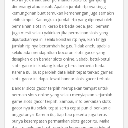
dimenangi atau susah. Apabila jumlah rtp nya tinggi
kemungkinan buat temukan kemenangan juga semakin
lebih simpel. Kadangkala jumlah rtp yang dipunyai oleh
permainan slots ini kerap berbeda-beda. Jadi, pemain
juga mesti selalu yakinkan jika permainan slots yang
diputuskannya ini selalu konstan rtp nya, kian tinggi
jumlah rtp nya bertambah bagus. Tidak aneh, apabila
selalu ada mendapatkan bocoran slots gacor yang
disiapkan oleh bandar slots online. Sebab, betul-betul
slots gacor ini kadang-kadang terus berbeda-beda.
Karena itu, buat peroleh data lebih tepat terkait games
slots gacor ini dapat lewat bandar slots gacor terbaik.
Bandar slots gacor terpilih merupakan tempat untuk
bermain slots online yang selalu menyiapkan sejumlah
game slots gacor terpilih. Sampai, info berkaitan slots
gacor nya itu selalu tepat serta cepat pun di berikan di
anggotanya. Karena itu, tiap-tiap peserta juga terus
punya kesempatan permainkan slots gacor itu. Maka
dari itu, peluang buat temukan kemenanangan jekpot