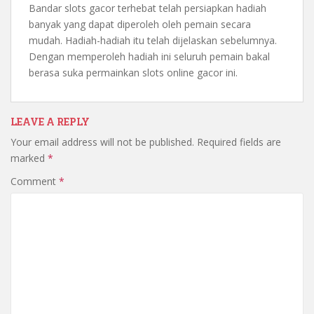
Bandar slots gacor terhebat telah persiapkan hadiah
banyak yang dapat diperoleh oleh pemain secara
mudah. Hadiah-hadiah itu telah dijelaskan sebelumnya.
Dengan memperoleh hadiah ini seluruh pemain bakal
berasa suka permainkan slots online gacor ini.
LEAVE A REPLY
Your email address will not be published.
Required fields are
marked
*
Comment
*