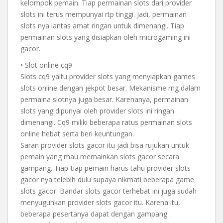
kelompok pemain. Tiap permainan slots dari provider
slots ini terus mempunyai rtp tinggi. Jadi, permainan
slots nya lantas amat ringan untuk dimenangi. Tiap
permainan slots yang disiapkan oleh microgaming ini
gacor.
• Slot online cq9
Slots cq9 yaitu provider slots yang menyiapkan games
slots online dengan jekpot besar. Mekanisme rng dalam
permaina slotnya juga besar. Karenanya, permainan
slots yang dipunyai oleh provider slots ini ringan
dimenangi. Cq9 miliki beberapa ratus permainan slots
online hebat serta beri keuntungan.
Saran provider slots gacor itu jadi bisa rujukan untuk
pemain yang mau memainkan slots gacor secara
gampang. Tiap-tiap pemain harus tahu provider slots
gacor nya telebih dulu supaya nikmati beberapa game
slots gacor. Bandar slots gacor terhebat ini juga sudah
menyuguhkan provider slots gacor itu. Karena itu,
beberapa pesertanya dapat dengan gampang