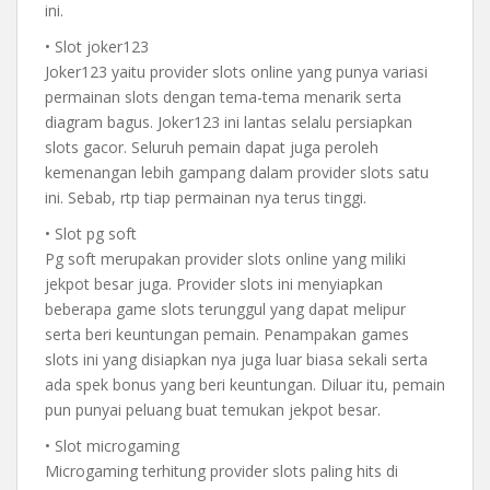
ini.
• Slot joker123
Joker123 yaitu provider slots online yang punya variasi
permainan slots dengan tema-tema menarik serta
diagram bagus. Joker123 ini lantas selalu persiapkan
slots gacor. Seluruh pemain dapat juga peroleh
kemenangan lebih gampang dalam provider slots satu
ini. Sebab, rtp tiap permainan nya terus tinggi.
• Slot pg soft
Pg soft merupakan provider slots online yang miliki
jekpot besar juga. Provider slots ini menyiapkan
beberapa game slots terunggul yang dapat melipur
serta beri keuntungan pemain. Penampakan games
slots ini yang disiapkan nya juga luar biasa sekali serta
ada spek bonus yang beri keuntungan. Diluar itu, pemain
pun punyai peluang buat temukan jekpot besar.
• Slot microgaming
Microgaming terhitung provider slots paling hits di