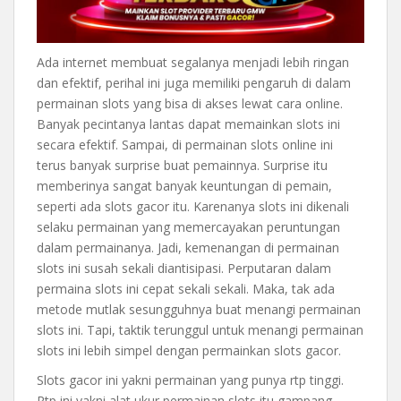
Ada internet membuat segalanya menjadi lebih ringan
dan efektif, perihal ini juga memiliki pengaruh di dalam
permainan slots yang bisa di akses lewat cara online.
Banyak pecintanya lantas dapat memainkan slots ini
secara efektif. Sampai, di permainan slots online ini
terus banyak surprise buat pemainnya. Surprise itu
memberinya sangat banyak keuntungan di pemain,
seperti ada slots gacor itu. Karenanya slots ini dikenali
selaku permainan yang memercayakan peruntungan
dalam permainanya. Jadi, kemenangan di permainan
slots ini susah sekali diantisipasi. Perputaran dalam
permaina slots ini cepat sekali sekali. Maka, tak ada
metode mutlak sesungguhnya buat menangi permainan
slots ini. Tapi, taktik terunggul untuk menangi permainan
slots ini lebih simpel dengan permainkan slots gacor.
Slots gacor ini yakni permainan yang punya rtp tinggi.
Rtp ini yakni alat ukur permainan slots itu gampang