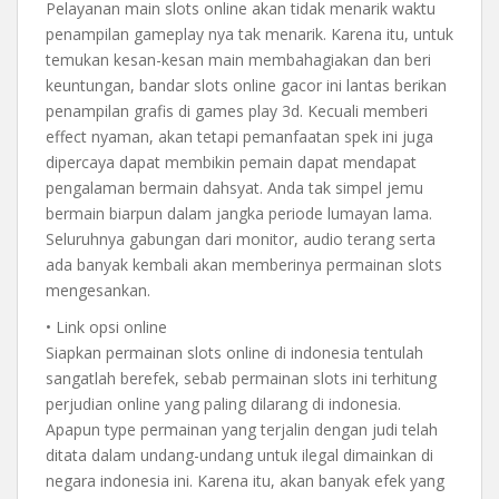
Pelayanan main slots online akan tidak menarik waktu
penampilan gameplay nya tak menarik. Karena itu, untuk
temukan kesan-kesan main membahagiakan dan beri
keuntungan, bandar slots online gacor ini lantas berikan
penampilan grafis di games play 3d. Kecuali memberi
effect nyaman, akan tetapi pemanfaatan spek ini juga
dipercaya dapat membikin pemain dapat mendapat
pengalaman bermain dahsyat. Anda tak simpel jemu
bermain biarpun dalam jangka periode lumayan lama.
Seluruhnya gabungan dari monitor, audio terang serta
ada banyak kembali akan memberinya permainan slots
mengesankan.
• Link opsi online
Siapkan permainan slots online di indonesia tentulah
sangatlah berefek, sebab permainan slots ini terhitung
perjudian online yang paling dilarang di indonesia.
Apapun type permainan yang terjalin dengan judi telah
ditata dalam undang-undang untuk ilegal dimainkan di
negara indonesia ini. Karena itu, akan banyak efek yang