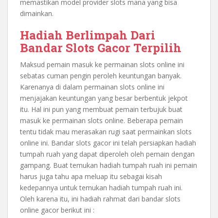
memastikan model provider slots mana yang bisa
dimainkan.
Hadiah Berlimpah Dari
Bandar Slots Gacor Terpilih
Maksud pemain masuk ke permainan slots online ini
sebatas cuman pengin peroleh keuntungan banyak.
Karenanya di dalam permainan slots online ini
menjajakan keuntungan yang besar berbentuk jekpot
itu. Hal ini pun yang membuat pemain terbujuk buat
masuk ke permainan slots online. Beberapa pemain
tentu tidak mau merasakan rugi saat permainkan slots
online ini. Bandar slots gacor ini telah persiapkan hadiah
tumpah ruah yang dapat diperoleh oleh pemain dengan
gampang. Buat temukan hadiah tumpah ruah ini pemain
harus juga tahu apa meluap itu sebagai kisah
kedepannya untuk temukan hadiah tumpah ruah ini.
Oleh karena itu, ini hadiah rahmat dari bandar slots
online gacor berikut ini :