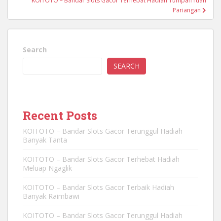
KOITOTO – Bandar Slots Gacor Terhebat Hadiah Tumpah ruah
Pariangan
Search
SEARCH
Recent Posts
KOITOTO – Bandar Slots Gacor Terunggul Hadiah
Banyak Tanta
KOITOTO – Bandar Slots Gacor Terhebat Hadiah
Meluap Ngaglik
KOITOTO – Bandar Slots Gacor Terbaik Hadiah
Banyak Raimbawi
KOITOTO – Bandar Slots Gacor Terunggul Hadiah