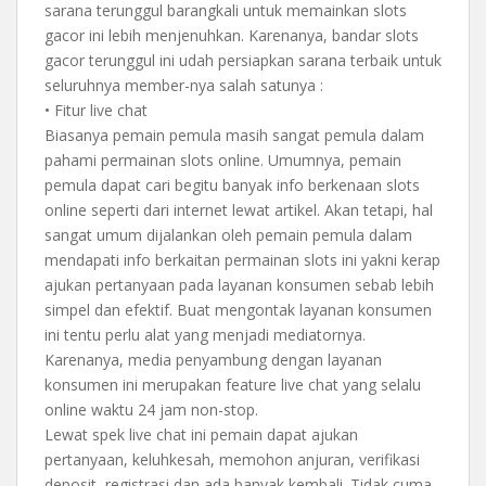
sarana terunggul barangkali untuk memainkan slots
gacor ini lebih menjenuhkan. Karenanya, bandar slots
gacor terunggul ini udah persiapkan sarana terbaik untuk
seluruhnya member-nya salah satunya :
• Fitur live chat
Biasanya pemain pemula masih sangat pemula dalam
pahami permainan slots online. Umumnya, pemain
pemula dapat cari begitu banyak info berkenaan slots
online seperti dari internet lewat artikel. Akan tetapi, hal
sangat umum dijalankan oleh pemain pemula dalam
mendapati info berkaitan permainan slots ini yakni kerap
ajukan pertanyaan pada layanan konsumen sebab lebih
simpel dan efektif. Buat mengontak layanan konsumen
ini tentu perlu alat yang menjadi mediatornya.
Karenanya, media penyambung dengan layanan
konsumen ini merupakan feature live chat yang selalu
online waktu 24 jam non-stop.
Lewat spek live chat ini pemain dapat ajukan
pertanyaan, keluhkesah, memohon anjuran, verifikasi
deposit, registrasi dan ada banyak kembali. Tidak cuma