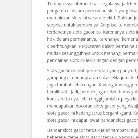
Terdapatnya internet buat segalanya jadi ber
pengaruh di dalam permainan slots yang bisa 
memainkan slots ini secara efektif. Bahkan ju
surprise untuk pemainnya. Surprise itu memb
terdapatnya slots gacor itu. Karenanya slots
hoki dalam permainanya. Karenanya, kemenang
diperhitungkan. Perputaran dalam permaina slo
mutlak sesungguhnya untuk menangi permainan 
permainan slots ini lebih ringan dengan perma
Slots gacor ini ialah permainan yang punya rtp 
gampang dimenangi atau sukar. Bila jumlah 
juga tambah lebih ringan. Kadang-kadang juml
beralih-alih. Jadi, pemain juga selalu harus y
konstan rtp nya, lebih tinggi jumlah rtp nya l
mendapatkan bocoran slots gacor yang disaji
slots gacor ini kadang terus berganti-ganti. K
slots gacor ini dapat lewat bandar slots gacor
Bandar slots gacor terbaik ialah tempat untu
beberapa game slots gacor terbaik. Sampai, in