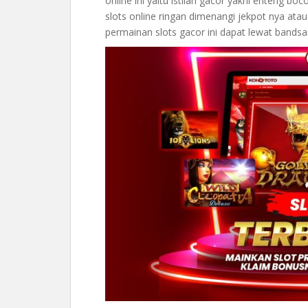
online ini yaitu istilah gacor yakni enteng bo
slots online ringan dimenangi jekpot nya ata
permainan slots gacor ini dapat lewat bandsa