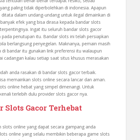
ia tentulah benar-benar terdapat resiko, sebab
e yang paling tidak diperbolehkan di indonesia. Apapun
h ditata dalam undang-undang untuk ilegal dimainkan di
 banyak efek yang bisa dirasa kepada bandar slots
erpentingnya. Ingat itu seluruh bandar slots gacor
a pada penutupan itu. Bandar slots ini telah persiapkan
us bila berlangsung penyegelan. Maknanya, pemain masih
i bandar itu gunakan link preferensi itu walaupun
ebagai cadangan kalau setiap saat situs khusus merasakan
dah anda rasakan di bandar slots gacor terbaik.
bisa memainkan slots online secara lancar dan aman.
ts online hebat yang simpel dimenangi. Untuk
nali terlebih dulu provider slots gacor nya.
 Slots Gacor Terhebat
slots online yang dapat secara gampang anda
slots online yang selalu membikin beberapa game slots