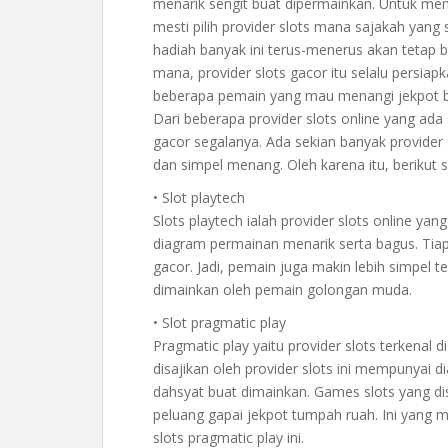
menarik sengit buat dipermainkan. Untuk mema
mesti pilih provider slots mana sajakah yang 
hadiah banyak ini terus-menerus akan tetap b
mana, provider slots gacor itu selalu persia
beberapa pemain yang mau menangi jekpot bis
Dari beberapa provider slots online yang ad
gacor segalanya. Ada sekian banyak provider
dan simpel menang. Oleh karena itu, berikut s
• Slot playtech
Slots playtech ialah provider slots online y
diagram permainan menarik serta bagus. Tiap
gacor. Jadi, pemain juga makin lebih simpel t
dimainkan oleh pemain golongan muda.
• Slot pragmatic play
Pragmatic play yaitu provider slots terkenal
disajikan oleh provider slots ini mempunyai 
dahsyat buat dimainkan. Games slots yang di
peluang gapai jekpot tumpah ruah. Ini yang
slots pragmatic play ini.