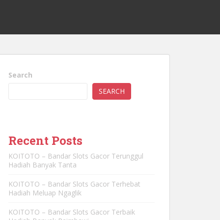
Search
SEARCH
Recent Posts
KOITOTO – Bandar Slots Gacor Terunggul
Hadiah Banyak Tanta
KOITOTO – Bandar Slots Gacor Terhebat
Hadiah Meluap Ngaglik
KOITOTO – Bandar Slots Gacor Terbaik