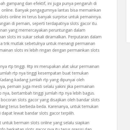
ah gampang dan efektif, ini juga punya pengaruh di
ra online. Banyak pengagumnya lantas bisa memainkan
 slots online ini terus banyak surprise untuk pemainnya.
ngan di pemain, seperti terdapatnya slots gacor itu.
mainan yang memercayakan peruntungan dalam
n slots ini sukar sekali diramalkan. Perputaran dalam
 ada trik mutlak sebetulnya untuk menangi permainan
ermainan slots ini lebih ringan dengan permainkan slots
ya rtp tinggi. Rtp ini merupakan alat ukur permainan
 jumlah rtp nya tinggi kesempatan buat temukan
adang-kadang jumlah rtp yang dipunyai oleh
nya, pemain juga mesti selalu yakini jika permainan
p nya, bertambah tinggi jumlah rtp nya lebih bagus.
bocoran slots gacor yang disajikan oleh bandar slots
adang terus berbeda-beda. Karenanya, untuk temukan
 dapat lewat bandar slots gacor terpilih.
untuk bermain slots online yang selalu siapkan
fo berkaitan slots gacor nya itu terus presisi dan