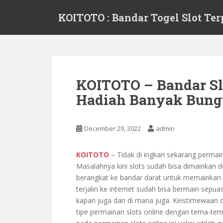
S
KOITOTO : Bandar Togel Slot Te
k
i
p
t
o
m
KOITOTO – Bandar Sl
a
Hadiah Banyak Bung
i
n
c
December 29, 2022
admin
o
n
t
KOITOTO
– Tidak di ingkari sekarang permai
e
Masalahnya kini slots sudah bisa dimainkan d
n
berangkat ke bandar darat untuk memainkan 
t
terjalin ke internet sudah bisa bermain sepu
kapan juga dan di mana juga. Keistimewaan da
tipe permainan slots online dengan tema-tem