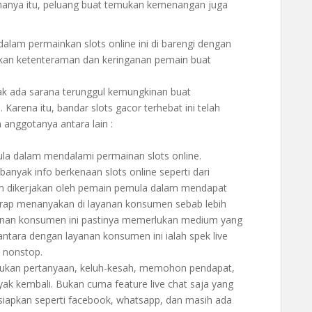
 hanya itu, peluang buat temukan kemenangan juga
alam permainkan slots online ini di barengi dengan
rikan ketenteraman dan keringanan pemain buat
idak ada sarana terunggul kemungkinan buat
Karena itu, bandar slots gacor terhebat ini telah
 anggotanya antara lain :
a dalam mendalami permainan slots online.
nyak info berkenaan slots online seperti dari
umum dikerjakan oleh pemain pemula dalam mendapat
kerap menanyakan di layanan konsumen sebab lebih
anan konsumen ini pastinya memerlukan medium yang
ntara dengan layanan konsumen ini ialah spek live
m nonstop.
t ajukan pertanyaan, keluh-kesah, memohon pendapat,
nyak kembali. Bukan cuma feature live chat saja yang
rsiapkan seperti facebook, whatsapp, dan masih ada