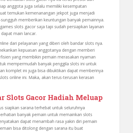
p-tiap anggota juga selalu memiliki kesempatan
g buat temukan kemenanangan jekpot juga menjadi
h-sungguh memberikan keuntungan banyak pemainnya.
 games slots gacor saja tapi sudah persiapkan layanan
 dapat main lancar.
ne dari pelayanan yang diberi oleh bandar slots nya.
s menekankan kepuasan anggotanya dengan memberi
t efisien yang membikin pemain merasakan nyaman
tuk mempermudah banyak penggila slots ini untuk
an komplet ini juga bisa dibuktikan dapat memberinya
ots online ini. Maka, akan terus-terusan kerasan
r Slots Gacor Hadiah Meluap
us siapkan sarana terhebat untuk seluruhnya
erhatian banyak pemain untuk memainkan slots
i menyatakan dapat menambah rasa yakin diri pemain
emain bisa ditolong dengan sarana itu buat