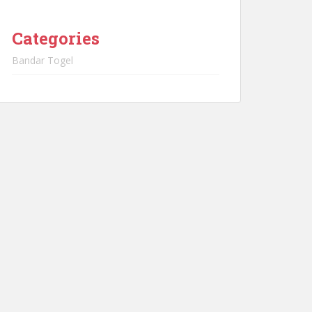
Categories
Bandar Togel