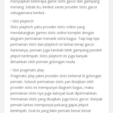
menyiapkan beberapa game slots gacor dan gampang
menang. Sebab itu, berikut saran provider slots gacor
sebagaimana berikut :
• Slot playtech
Slots playtech yaitu provider slots online yang
mendatangkan games slots online komplet dengan
diagram permainan menarik serta bagus. Tiap-tiap tipe
permainan slots dari playtech ini lantas kerap gacor.
Karenanya, pemain juga tambah lebih gampang peroleh
jekpot berlimpah. Slots playtech ini juga banyak
dimainkan oleh pemain golongan muda.
• Slot pragmatic play
Pragmatic play yakni provider slots terkenal di golongan
pemain. Seluruh permainan slots yan disajikan oleh
provider slots ini mempunyai diagram bagus, maka
permainan slots nya juga dahsyat buat dipermainkan.
Permainan slots yang disajikan juga terus gacor. Banyak
pemain lantas mempunyai peluang gapai jekpot
berlimpah. Soal ini yang bikin pemain benar-benar