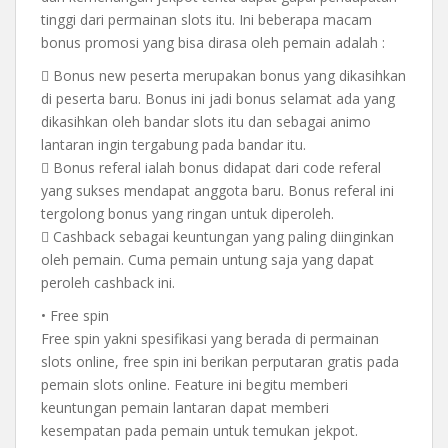
tinggi dari permainan slots itu. Ini beberapa macam
bonus promosi yang bisa dirasa oleh pemain adalah :
 Bonus new peserta merupakan bonus yang dikasihkan
di peserta baru. Bonus ini jadi bonus selamat ada yang
dikasihkan oleh bandar slots itu dan sebagai animo
lantaran ingin tergabung pada bandar itu.
 Bonus referal ialah bonus didapat dari code referal
yang sukses mendapat anggota baru. Bonus referal ini
tergolong bonus yang ringan untuk diperoleh.
 Cashback sebagai keuntungan yang paling diinginkan
oleh pemain. Cuma pemain untung saja yang dapat
peroleh cashback ini.
• Free spin
Free spin yakni spesifikasi yang berada di permainan
slots online, free spin ini berikan perputaran gratis pada
pemain slots online. Feature ini begitu memberi
keuntungan pemain lantaran dapat memberi
kesempatan pada pemain untuk temukan jekpot.