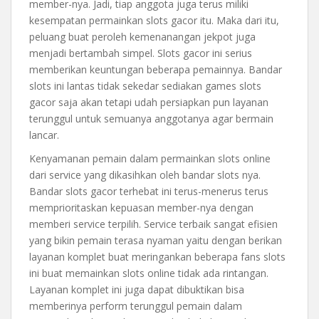
member-nya. Jadi, tiap anggota juga terus miliki
kesempatan permainkan slots gacor itu. Maka dari itu,
peluang buat peroleh kemenanangan jekpot juga
menjadi bertambah simpel. Slots gacor ini serius
memberikan keuntungan beberapa pemainnya. Bandar
slots ini lantas tidak sekedar sediakan games slots
gacor saja akan tetapi udah persiapkan pun layanan
terunggul untuk semuanya anggotanya agar bermain
lancar.
Kenyamanan pemain dalam permainkan slots online
dari service yang dikasihkan oleh bandar slots nya.
Bandar slots gacor terhebat ini terus-menerus terus
memprioritaskan kepuasan member-nya dengan
memberi service terpilih. Service terbaik sangat efisien
yang bikin pemain terasa nyaman yaitu dengan berikan
layanan komplet buat meringankan beberapa fans slots
ini buat memainkan slots online tidak ada rintangan.
Layanan komplet ini juga dapat dibuktikan bisa
memberinya perform terunggul pemain dalam