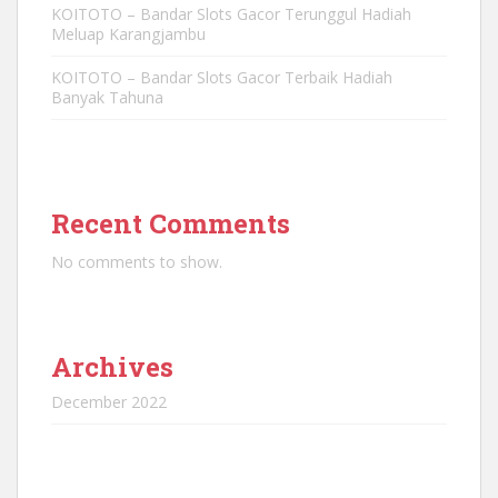
KOITOTO – Bandar Slots Gacor Terunggul Hadiah
Meluap Karangjambu
KOITOTO – Bandar Slots Gacor Terbaik Hadiah
Banyak Tahuna
Recent Comments
No comments to show.
Archives
December 2022