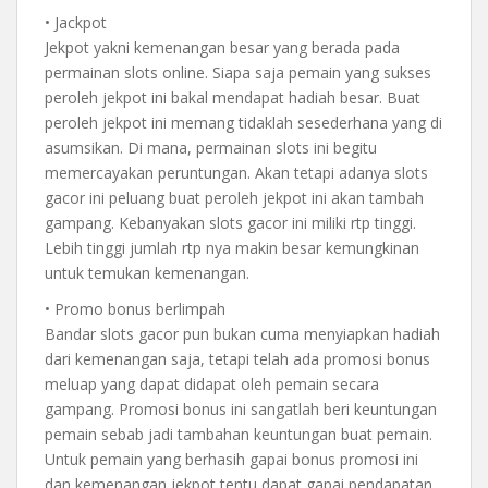
• Jackpot
Jekpot yakni kemenangan besar yang berada pada
permainan slots online. Siapa saja pemain yang sukses
peroleh jekpot ini bakal mendapat hadiah besar. Buat
peroleh jekpot ini memang tidaklah sesederhana yang di
asumsikan. Di mana, permainan slots ini begitu
memercayakan peruntungan. Akan tetapi adanya slots
gacor ini peluang buat peroleh jekpot ini akan tambah
gampang. Kebanyakan slots gacor ini miliki rtp tinggi.
Lebih tinggi jumlah rtp nya makin besar kemungkinan
untuk temukan kemenangan.
• Promo bonus berlimpah
Bandar slots gacor pun bukan cuma menyiapkan hadiah
dari kemenangan saja, tetapi telah ada promosi bonus
meluap yang dapat didapat oleh pemain secara
gampang. Promosi bonus ini sangatlah beri keuntungan
pemain sebab jadi tambahan keuntungan buat pemain.
Untuk pemain yang berhasih gapai bonus promosi ini
dan kemenangan jekpot tentu dapat gapai pendapatan