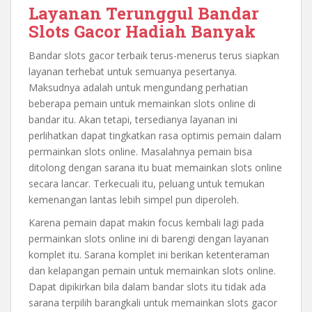
Layanan Terunggul Bandar
Slots Gacor Hadiah Banyak
Bandar slots gacor terbaik terus-menerus terus siapkan
layanan terhebat untuk semuanya pesertanya.
Maksudnya adalah untuk mengundang perhatian
beberapa pemain untuk memainkan slots online di
bandar itu. Akan tetapi, tersedianya layanan ini
perlihatkan dapat tingkatkan rasa optimis pemain dalam
permainkan slots online. Masalahnya pemain bisa
ditolong dengan sarana itu buat memainkan slots online
secara lancar. Terkecuali itu, peluang untuk temukan
kemenangan lantas lebih simpel pun diperoleh.
Karena pemain dapat makin focus kembali lagi pada
permainkan slots online ini di barengi dengan layanan
komplet itu. Sarana komplet ini berikan ketenteraman
dan kelapangan pemain untuk memainkan slots online.
Dapat dipikirkan bila dalam bandar slots itu tidak ada
sarana terpilih barangkali untuk memainkan slots gacor