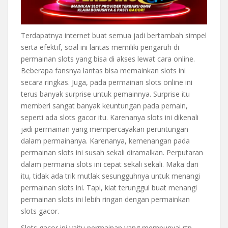
Terdapatnya internet buat semua jadi bertambah simpel
serta efektif, soal ini lantas memiliki pengaruh di
permainan slots yang bisa di akses lewat cara online.
Beberapa fansnya lantas bisa memainkan slots ini
secara ringkas. Juga, pada permainan slots online ini
terus banyak surprise untuk pemainnya. Surprise itu
memberi sangat banyak keuntungan pada pemain,
seperti ada slots gacor itu. Karenanya slots ini dikenali
jadi permainan yang mempercayakan peruntungan
dalam permainanya. Karenanya, kemenangan pada
permainan slots ini susah sekali diramalkan. Perputaran
dalam permaina slots ini cepat sekali sekali. Maka dari
itu, tidak ada trik mutlak sesungguhnya untuk menangi
permainan slots ini. Tapi, kiat terunggul buat menangi
permainan slots ini lebih ringan dengan permainkan
slots gacor.
Slots gacor ini yaitu permainan yang mempunyai rtp