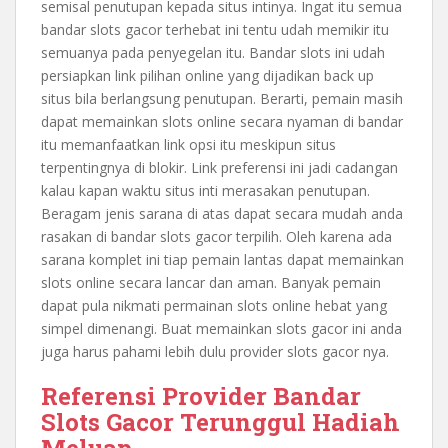
semisal penutupan kepada situs intinya. Ingat itu semua
bandar slots gacor terhebat ini tentu udah memikir itu
semuanya pada penyegelan itu. Bandar slots ini udah
persiapkan link pilihan online yang dijadikan back up
situs bila berlangsung penutupan. Berarti, pemain masih
dapat memainkan slots online secara nyaman di bandar
itu memanfaatkan link opsi itu meskipun situs
terpentingnya di blokir. Link preferensi ini jadi cadangan
kalau kapan waktu situs inti merasakan penutupan.
Beragam jenis sarana di atas dapat secara mudah anda
rasakan di bandar slots gacor terpilih. Oleh karena ada
sarana komplet ini tiap pemain lantas dapat memainkan
slots online secara lancar dan aman. Banyak pemain
dapat pula nikmati permainan slots online hebat yang
simpel dimenangi. Buat memainkan slots gacor ini anda
juga harus pahami lebih dulu provider slots gacor nya.
Referensi Provider Bandar
Slots Gacor Terunggul Hadiah