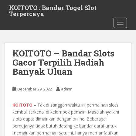
S
KOITOTO : Bandar Togel Slot
k
Terpercaya
i
TOGGLE
p
t
o
m
KOITOTO – Bandar Slots
a
i
Gacor Terpilih Hadiah
n
Banyak Uluan
c
o
n
December 29, 2022
admin
t
e
KOITOTO
– Tak di sanggah waktu ini permainan slots
n
kembali terkenal di kelompok pemain. Masalahnya kini
t
slots dapat dimainkan dengan online. Beberapa
pemujanya tidak butuh datang ke bandar darat untuk
memainkan permainan satu ini, hanya memanfaatkan