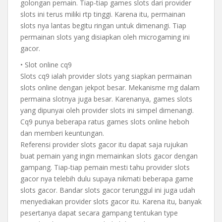
golongan pemain. Tiap-tiap games slots dari provider
slots ini terus miliki rtp tinggi. Karena itu, permainan
slots nya lantas begitu ringan untuk dimenangi. Tiap
permainan slots yang disiapkan oleh microgaming ini
gacor.
• Slot online cq9
Slots cq9 ialah provider slots yang siapkan permainan
slots online dengan jekpot besar. Mekanisme rng dalam
permaina slotnya juga besar. Karenanya, games slots
yang dipunyai oleh provider slots ini simpel dimenangi.
Cq9 punya beberapa ratus games slots online heboh
dan memberi keuntungan.
Referensi provider slots gacor itu dapat saja rujukan
buat pemain yang ingin memainkan slots gacor dengan
gampang. Tiap-tiap pemain mesti tahu provider slots
gacor nya telebih dulu supaya nikmati beberapa game
slots gacor. Bandar slots gacor terunggul ini juga udah
menyediakan provider slots gacor itu. Karena itu, banyak
pesertanya dapat secara gampang tentukan type