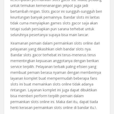
untuk temukan kemenanangan jekpot juga jadi
bertambah ringan. Slots gacor ini sungguh-sungguh beri
keuntungan banyak pemainnya. Bandar slots ini lantas
tidak cuma menyiapkan games slots gacor saja akan
tetapi sudah persiapkan pun sarana terhebat untuk
seluruhnya pesertanya supaya bisa main lancar.
Keamanan pemain dalam permainkan slots online dari
pelayanan yang dikasihkan oleh bandar slots nya.
Bandar slots gacor terhebat ini terus-menerus terus
mementingkan kepuasan anggotanya dengan berikan
service terpilih. Pelayanan terbaik paling efisien yang
membuat pemain berasa nyaman dengan memberinya
layanan komplet buat mempermudah beberapa fans
slots ini buat memainkan slots online tidak adanya
rintangan. Layanan komplet ini juga dapat dibuktikan
bisa memberi perform terpilih pemain dalam
permainkan slots online ini. Maka dari itu, dapat tiada
henti kerasan permainkan slots online di bandar itu.\