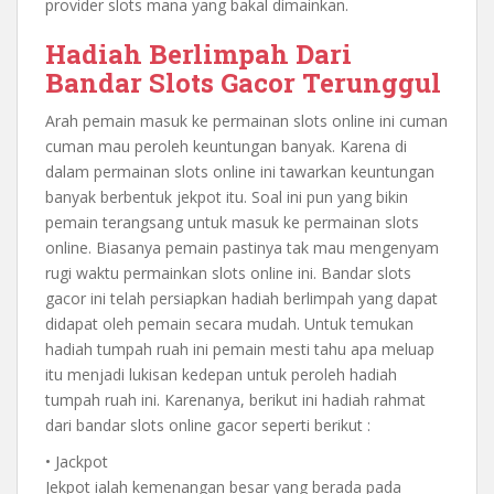
provider slots mana yang bakal dimainkan.
Hadiah Berlimpah Dari
Bandar Slots Gacor Terunggul
Arah pemain masuk ke permainan slots online ini cuman
cuman mau peroleh keuntungan banyak. Karena di
dalam permainan slots online ini tawarkan keuntungan
banyak berbentuk jekpot itu. Soal ini pun yang bikin
pemain terangsang untuk masuk ke permainan slots
online. Biasanya pemain pastinya tak mau mengenyam
rugi waktu permainkan slots online ini. Bandar slots
gacor ini telah persiapkan hadiah berlimpah yang dapat
didapat oleh pemain secara mudah. Untuk temukan
hadiah tumpah ruah ini pemain mesti tahu apa meluap
itu menjadi lukisan kedepan untuk peroleh hadiah
tumpah ruah ini. Karenanya, berikut ini hadiah rahmat
dari bandar slots online gacor seperti berikut :
• Jackpot
Jekpot ialah kemenangan besar yang berada pada