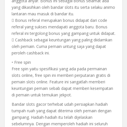
anggota anyar. Bonus ini sebagai bonus selamat ada
yang dikasihkan oleh bandar slots itu serta selaku animo
lantaran mau masuk di bandar itu.
 Bonus referal merupakan bonus didapat dari code
referal yang sukses mendapati anggota baru. Bonus
referal ini tergolong bonus yang gampang untuk didapat.
 Cashback sebagai keuntungan yang paling diidamkan
oleh pemain. Cuma pemain untung saja yang dapat
peroleh cashback ini.
• Free spin
Free spin yaitu spesifikasi yang ada pada permainan
slots online, free spin ini memberi perputaran gratis di
pemain slots online. Feature ini sangatlah memberi
keuntungan pemain sebab dapat memberi kesempatan
di pemain untuk temukan jekpot.
Bandar slots gacor terhebat udah persiapkan hadiah
tumpah ruah yang dapat diterima oleh pemain dengan
gampang. Hadiah-hadiah itu telah dijelaskan
sebelumnya. Dengan memperoleh hadiah ini seluruh