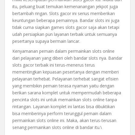
itu, peluang buat temukan kemenanangan jekpot juga
bertambah ringan. Slots gacor ini serius memberikan
keuntungan beberapa pemainnya. Bandar slots ini juga
tidak cuma siapkan games slots gacor saja akan tetapi
udah persiapkan pun layanan terbaik untuk semuanya
pesertanya supaya bermain lancar.
Kenyamanan pemain dalam permainkan slots online
dari pelayanan yang diberi oleh bandar slots nya. Bandar
slots gacor terbaik ini terus-menerus terus
mementingkan kepuasan pesertanya dengan memberi
pelayanan terhebat. Pelayanan terhebat sangat efisien
yang membikin pemain terasa nyaman yaitu dengan
berikan sarana komplet untuk mempermudah beberapa
pencinta slots ini untuk memainkan slots online tanpa
rintangan. Layanan komplet ini lantas bisa dibuktikan
bisa memberinya perform terunggul pemain dalam
permainkan slots online ini. Maka, akan terus-terusan
senang permainkan slots online di bandar itu.\