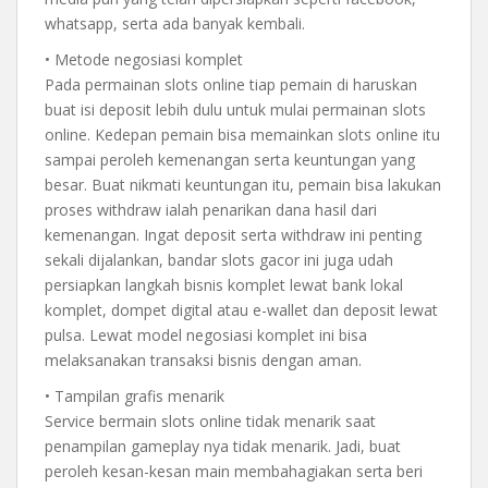
whatsapp, serta ada banyak kembali.
• Metode negosiasi komplet
Pada permainan slots online tiap pemain di haruskan
buat isi deposit lebih dulu untuk mulai permainan slots
online. Kedepan pemain bisa memainkan slots online itu
sampai peroleh kemenangan serta keuntungan yang
besar. Buat nikmati keuntungan itu, pemain bisa lakukan
proses withdraw ialah penarikan dana hasil dari
kemenangan. Ingat deposit serta withdraw ini penting
sekali dijalankan, bandar slots gacor ini juga udah
persiapkan langkah bisnis komplet lewat bank lokal
komplet, dompet digital atau e-wallet dan deposit lewat
pulsa. Lewat model negosiasi komplet ini bisa
melaksanakan transaksi bisnis dengan aman.
• Tampilan grafis menarik
Service bermain slots online tidak menarik saat
penampilan gameplay nya tidak menarik. Jadi, buat
peroleh kesan-kesan main membahagiakan serta beri