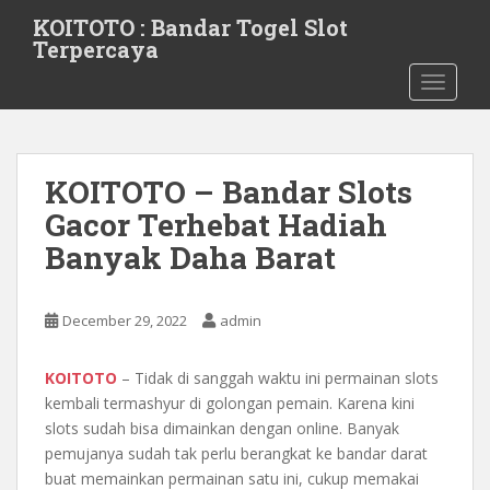
S
KOITOTO : Bandar Togel Slot
k
Terpercaya
i
TOGGLE
p
t
o
m
KOITOTO – Bandar Slots
a
i
Gacor Terhebat Hadiah
n
Banyak Daha Barat
c
o
n
December 29, 2022
admin
t
e
KOITOTO
– Tidak di sanggah waktu ini permainan slots
n
kembali termashyur di golongan pemain. Karena kini
t
slots sudah bisa dimainkan dengan online. Banyak
pemujanya sudah tak perlu berangkat ke bandar darat
buat memainkan permainan satu ini, cukup memakai