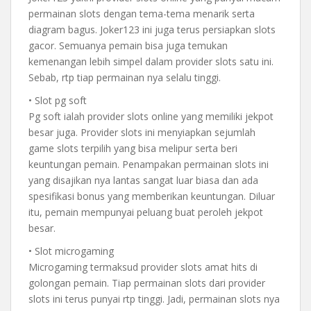
permainan slots dengan tema-tema menarik serta
diagram bagus. Joker123 ini juga terus persiapkan slots
gacor. Semuanya pemain bisa juga temukan
kemenangan lebih simpel dalam provider slots satu ini.
Sebab, rtp tiap permainan nya selalu tinggi.
• Slot pg soft
Pg soft ialah provider slots online yang memiliki jekpot
besar juga. Provider slots ini menyiapkan sejumlah
game slots terpilih yang bisa melipur serta beri
keuntungan pemain. Penampakan permainan slots ini
yang disajikan nya lantas sangat luar biasa dan ada
spesifikasi bonus yang memberikan keuntungan. Diluar
itu, pemain mempunyai peluang buat peroleh jekpot
besar.
• Slot microgaming
Microgaming termaksud provider slots amat hits di
golongan pemain. Tiap permainan slots dari provider
slots ini terus punyai rtp tinggi. Jadi, permainan slots nya