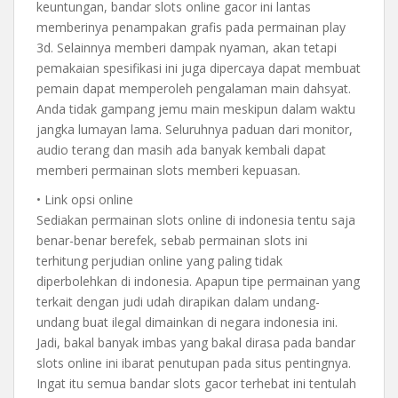
keuntungan, bandar slots online gacor ini lantas
memberinya penampakan grafis pada permainan play
3d. Selainnya memberi dampak nyaman, akan tetapi
pemakaian spesifikasi ini juga dipercaya dapat membuat
pemain dapat memperoleh pengalaman main dahsyat.
Anda tidak gampang jemu main meskipun dalam waktu
jangka lumayan lama. Seluruhnya paduan dari monitor,
audio terang dan masih ada banyak kembali dapat
memberi permainan slots memberi kepuasan.
• Link opsi online
Sediakan permainan slots online di indonesia tentu saja
benar-benar berefek, sebab permainan slots ini
terhitung perjudian online yang paling tidak
diperbolehkan di indonesia. Apapun tipe permainan yang
terkait dengan judi udah dirapikan dalam undang-
undang buat ilegal dimainkan di negara indonesia ini.
Jadi, bakal banyak imbas yang bakal dirasa pada bandar
slots online ini ibarat penutupan pada situs pentingnya.
Ingat itu semua bandar slots gacor terhebat ini tentulah