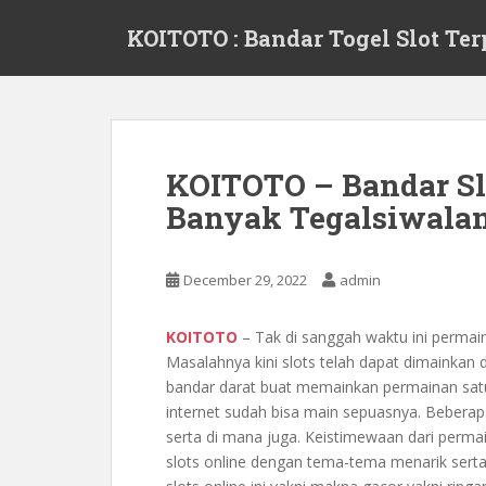
S
KOITOTO : Bandar Togel Slot Te
k
i
p
t
o
m
KOITOTO – Bandar Slo
a
Banyak Tegalsiwala
i
n
c
December 29, 2022
admin
o
n
t
KOITOTO
– Tak di sanggah waktu ini permai
e
Masalahnya kini slots telah dapat dimainkan
n
bandar darat buat memainkan permainan sat
t
internet sudah bisa main sepuasnya. Beberapa
serta di mana juga. Keistimewaan dari permai
slots online dengan tema-tema menarik sert