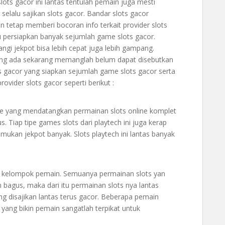
ots gacor ini lantas tentulah pemain juga mesti
lalu sajikan slots gacor. Bandar slots gacor
n tetap memberi bocoran info terkait provider slots
alu persiapkan banyak sejumlah game slots gacor.
gi jekpot bisa lebih cepat juga lebih gampang.
 yang ada sekarang memanglah belum dapat disebutkan
ts gacor yang siapkan sejumlah game slots gacor serta
vider slots gacor seperti berikut :
ine yang mendatangkan permainan slots online komplet
Tiap tipe games slots dari playtech ini juga kerap
emukan jekpot banyak. Slots playtech ini lantas banyak
l di kelompok pemain. Semuanya permainan slots yan
am bagus, maka dari itu permainan slots nya lantas
ng disajikan lantas terus gacor. Beberapa pemain
 yang bikin pemain sangatlah terpikat untuk