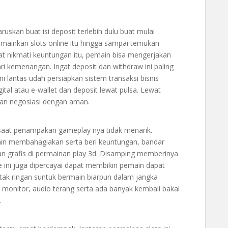
ruskan buat isi deposit terlebih dulu buat mulai
emainkan slots online itu hingga sampai temukan
 nikmati keuntungan itu, pemain bisa mengerjakan
ari kemenangan. Ingat deposit dan withdraw ini paling
ini lantas udah persiapkan sistem transaksi bisnis
ital atau e-wallet dan deposit lewat pulsa. Lewat
kan negosiasi dengan aman.
k saat penampakan gameplay nya tidak menarik.
in membahagiakan serta beri keuntungan, bandar
ilan grafis di permainan play 3d. Disamping memberinya
e ini juga dipercayai dapat membikin pemain dapat
ak ringan suntuk bermain biarpun dalam jangka
 monitor, audio terang serta ada banyak kembali bakal
.