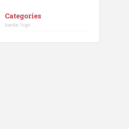
Categories
Bandar Togel