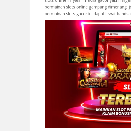
slots online ini yakni makna gacor yakni ring
permainan slots online gampang dimenangi jek
permainan slots gacor ini dapat lewat bandsar