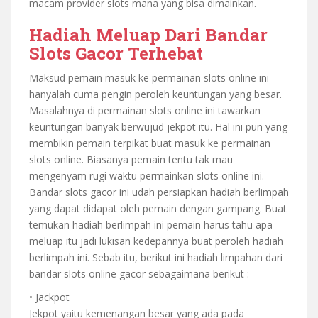
macam provider slots mana yang bisa dimainkan.
Hadiah Meluap Dari Bandar
Slots Gacor Terhebat
Maksud pemain masuk ke permainan slots online ini
hanyalah cuma pengin peroleh keuntungan yang besar.
Masalahnya di permainan slots online ini tawarkan
keuntungan banyak berwujud jekpot itu. Hal ini pun yang
membikin pemain terpikat buat masuk ke permainan
slots online. Biasanya pemain tentu tak mau
mengenyam rugi waktu permainkan slots online ini.
Bandar slots gacor ini udah persiapkan hadiah berlimpah
yang dapat didapat oleh pemain dengan gampang. Buat
temukan hadiah berlimpah ini pemain harus tahu apa
meluap itu jadi lukisan kedepannya buat peroleh hadiah
berlimpah ini. Sebab itu, berikut ini hadiah limpahan dari
bandar slots online gacor sebagaimana berikut :
• Jackpot
Jekpot yaitu kemenangan besar yang ada pada