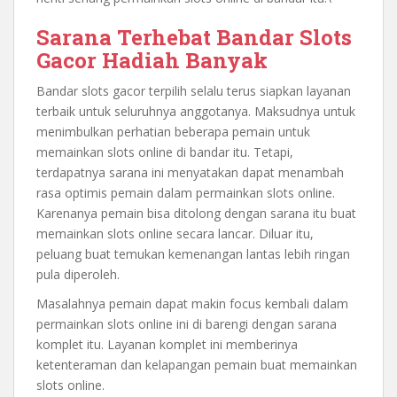
Sarana Terhebat Bandar Slots
Gacor Hadiah Banyak
Bandar slots gacor terpilih selalu terus siapkan layanan
terbaik untuk seluruhnya anggotanya. Maksudnya untuk
menimbulkan perhatian beberapa pemain untuk
memainkan slots online di bandar itu. Tetapi,
terdapatnya sarana ini menyatakan dapat menambah
rasa optimis pemain dalam permainkan slots online.
Karenanya pemain bisa ditolong dengan sarana itu buat
memainkan slots online secara lancar. Diluar itu,
peluang buat temukan kemenangan lantas lebih ringan
pula diperoleh.
Masalahnya pemain dapat makin focus kembali dalam
permainkan slots online ini di barengi dengan sarana
komplet itu. Layanan komplet ini memberinya
ketenteraman dan kelapangan pemain buat memainkan
slots online.