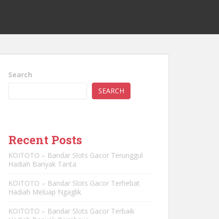
Search
SEARCH
Recent Posts
KOITOTO – Bandar Slots Gacor Terunggul
Hadiah Banyak Tanta
KOITOTO – Bandar Slots Gacor Terhebat
Hadiah Meluap Ngaglik
KOITOTO – Bandar Slots Gacor Terbaik