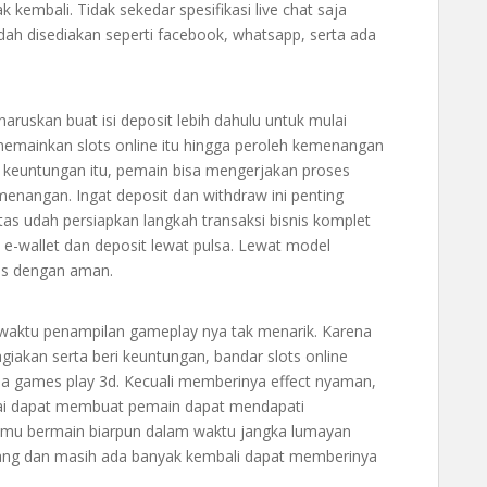
k kembali. Tidak sekedar spesifikasi live chat saja
udah disediakan seperti facebook, whatsapp, serta ada
haruskan buat isi deposit lebih dahulu untuk mulai
memainkan slots online itu hingga peroleh kemenangan
 keuntungan itu, pemain bisa mengerjakan proses
menangan. Ingat deposit dan withdraw ini penting
antas udah persiapkan langkah transaksi bisnis komplet
u e-wallet dan deposit lewat pulsa. Lewat model
nis dengan aman.
k waktu penampilan gameplay nya tak menarik. Karena
iakan serta beri keuntungan, bandar slots online
da games play 3d. Kecuali memberinya effect nyaman,
cayai dapat membuat pemain dapat mendapati
emu bermain biarpun dalam waktu jangka lumayan
erang dan masih ada banyak kembali dapat memberinya