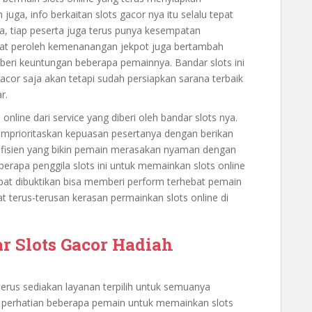
uga, info berkaitan slots gacor nya itu selalu tepat
a, tiap peserta juga terus punya kesempatan
buat peroleh kemenanangan jekpot juga bertambah
beri keuntungan beberapa pemainnya. Bandar slots ini
acor saja akan tetapi sudah persiapkan sarana terbaik
r.
ine dari service yang diberi oleh bandar slots nya.
 memprioritaskan kepuasan pesertanya dengan berikan
 efisien yang bikin pemain merasakan nyaman dengan
rapa penggila slots ini untuk memainkan slots online
apat dibuktikan bisa memberi perform terhebat pemain
at terus-terusan kerasan permainkan slots online di
r Slots Gacor Hadiah
terus sediakan layanan terpilih untuk semuanya
erhatian beberapa pemain untuk memainkan slots