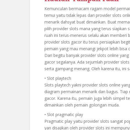
Kemunculan bermacam ragam model permaina
temui yaitu tidak lepas dari provider slots 
menarik dahsyat buat dimainkan. Buat memain
pilih provider slots mana yang terus siapkan 
ruah ini terus-menerus selalu akan memberi bo
provider slots gacor itu terus persiapkan beg
pemain yang mau menangi jekpot lebih bisa
Dari begitu banyak provider slots online ya
gacor segalanya. Ada sejumlah provider slo
serta gampang menang. Oleh karena itu, ini sa
• Slot playtech
Slots playtech yakni provider slots online 
diagram permainan menarik dan bagus. Tiap m
gacor. Karena itu, pemain juga lebih simpel t
dimainkan oleh pemain golongan muda.
• Slot pragmatic play
Pragmatic play yaitu provider slots sangat p
yan disajikan oleh provider slots ini mempun