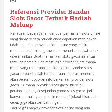
nya.
Referensi Provider Bandar
Slots Gacor Terbaik Hadiah
Meluap
Kehadiran beberapa jenis model permainan slots online
yang dapat secara mudah anda dapatkan merupakan
tidak lepas dari provider slots online yang selalu
membuat sejumlah game slots menarik dahsyat untuk
dipermainkan. Buat memainkan slots gacor ini lantas
tentulah pemain juga mesti pilih provider slots mana-
mana yang terus siapkan slots gacor. Bandar slots
gacor terbaik hadiah tumpah ruah ini terus-menerus
akan berikan bocoran info berkenaan provider slots
gacor. Di mana, provider slots gacor itu selalu
persiapkan banyak sejumlah game slots gacor. Jadi,
banyak pemain yang pengin menangi jekpot bisa lebih
cepat juga akan tambah ringan.
Dari begitu banyak provider slots online yang ada