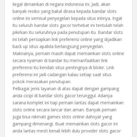
ilegal dimainkan di negara indonesia ini. Jadi, akan
banyak resiko yang bakal dirasa kepada bandar slots
online ini semisal penyegelan kepada situs intinya. Ingat
itu seluruh bandar slots gacor terhebat ini tentulah telah
pikirkan itu seluruhnya pada penutupan itu. Bandar slots
ini telah persiapkan link preferensi online yang dijadikan
back up situs apabila berlangsung penyegelan.
Maknanya, pemain masih dapat memainkan slots online
secara nyaman di bandar itu memanfaatkan link
preferensi itu kendati situs pentingnya di blokir. Link
preferensi ini jadi cadangan kalau setiap saat situs
pokok merasakan penutupan.
Pelbagai jenis layanan di atas dapat dengan gampang
anda cicipi di bandar slots gacor terunggul. Adanya
sarana komplet ini tiap pemain lantas dapat memainkan
slots online secara lancar dan aman. Banyak pemain
juga bisa nikmati games slots online dahsyat yang
gampang dimenangi. Buat memainkan slots gacor ini
anda lantas mesti kenali lebih dulu provider slots gacor