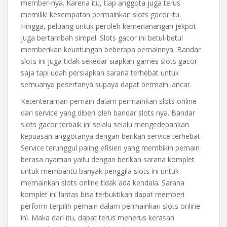
member-nya. Karena itu, tiap anggota juga terus
memiliki kesempatan permainkan slots gacor itu.
Hingga, peluang untuk peroleh kemenanangan jekpot
juga bertambah simpel. Slots gacor ini betul-betul
memberikan keuntungan beberapa pemainnya. Bandar
slots ini juga tidak sekedar siapkan games slots gacor
saja tapi udah persiapkan sarana terhebat untuk
semuanya pesertanya supaya dapat bermain lancar.
Ketenteraman pemain dalam permainkan slots online
dari service yang diberi oleh bandar slots nya. Bandar
slots gacor terbaik ini selalu selalu mengedepankan
kepuasan anggotanya dengan berikan service terhebat.
Service terunggul paling efisien yang membikin pemain
berasa nyaman yaitu dengan berikan sarana komplet
untuk membantu banyak penggila slots ini untuk
memainkan slots online tidak ada kendala. Sarana
komplet ini lantas bisa terbuktikan dapat memberi
perform terpilih pemain dalam permainkan slots online
ini. Maka dari itu, dapat terus menerus kerasan