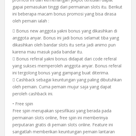
gapai pemasukan tinggi dari permainan slots itu. Berikut
ini beberapa macam bonus promosi yang bisa dirasa
oleh pemain ialah :
 Bonus new anggota yakni bonus yang dikasihkan di
anggota anyar. Bonus ini jadi bonus selamat tiba yang
dikasihkan oleh bandar slots itu serta jadi animo pun
karena mau masuk pada bandar itu.
 Bonus referal yakni bonus didapat dari code referal
yang sukses memperoleh anggota anyar. Bonus referal
ini tergolong bonus yang gampang buat diterima.
 Cashback sebagai keuntungan yang paling dibutuhkan
oleh pemain. Cuma pemain mujur saja yang dapat
peroleh cashback ini.
• Free spin
Free spin merupakan spesifikasi yang berada pada
permainan slots online, free spin ini memberinya
perputaran gratis di pemain slots online. Feature ini
sangatlah memberikan keuntungan pemain lantaran