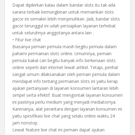
Dapat dipikirkan kalau dalam bandar slots itu tak ada
sarana terbaik kemungkinan untuk memainkan slots
gacor ini semakin lebih menjenuhkan. Jadi, bandar slots
gacor terunggul ini udah persiapkan layanan terhebat
untuk seluruhnya anggotanya antara lain :
• Fitur live chat
Biasanya pemain pemula masih begitu pemula dalam
pahami permainan slots online. Umumnya, pemain
pemula bakal cari begitu banyak info berkenaan slots
online seperti dari internet lewat artikel. Tetapi, perihal
sangat umum dilaksanakan oleh pemain pemula dalam
mendapat info tentang permainan slots ini yaitu kerap
ajukan pertanyaan di layanan konsumen lantaran lebih
simpel serta efektif. Buat mengontak layanan konsumen
ini pastinya perlu medium yang menjadi mediatornya.
Karenanya, alat perantara dengan layanan konsumen ini
yaitu spesifikasi live chat yang selalu online waktu 24
jam nonstop.
Lewat feature live chat ini pemain dapat ajukan