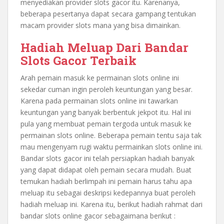
menyediakan provider slots gacor itu. Karenanya,
beberapa pesertanya dapat secara gampang tentukan
macam provider slots mana yang bisa dimainkan.
Hadiah Meluap Dari Bandar
Slots Gacor Terbaik
Arah pemain masuk ke permainan slots online ini
sekedar cuman ingin peroleh keuntungan yang besar.
Karena pada permainan slots online ini tawarkan
keuntungan yang banyak berbentuk jekpot itu. Hal ini
pula yang membuat pemain tergoda untuk masuk ke
permainan slots online. Beberapa pemain tentu saja tak
mau mengenyam rugi waktu permainkan slots online ini.
Bandar slots gacor ini telah persiapkan hadiah banyak
yang dapat didapat oleh pemain secara mudah. Buat
temukan hadiah berlimpah ini pemain harus tahu apa
meluap itu sebagai deskripsi kedepannya buat peroleh
hadiah meluap ini. Karena itu, berikut hadiah rahmat dari
bandar slots online gacor sebagaimana berikut :