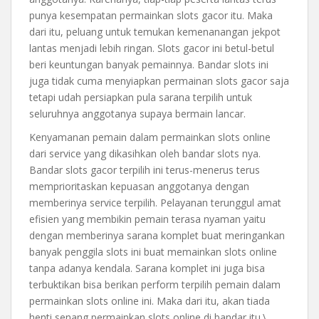
punya kesempatan permainkan slots gacor itu. Maka
dari itu, peluang untuk temukan kemenanangan jekpot
lantas menjadi lebih ringan. Slots gacor ini betul-betul
beri keuntungan banyak pemainnya. Bandar slots ini
juga tidak cuma menyiapkan permainan slots gacor saja
tetapi udah persiapkan pula sarana terpilih untuk
seluruhnya anggotanya supaya bermain lancar.
Kenyamanan pemain dalam permainkan slots online
dari service yang dikasihkan oleh bandar slots nya.
Bandar slots gacor terpilih ini terus-menerus terus
memprioritaskan kepuasan anggotanya dengan
memberinya service terpilih. Pelayanan terunggul amat
efisien yang membikin pemain terasa nyaman yaitu
dengan memberinya sarana komplet buat meringankan
banyak penggila slots ini buat memainkan slots online
tanpa adanya kendala. Sarana komplet ini juga bisa
terbuktikan bisa berikan perform terpilih pemain dalam
permainkan slots online ini. Maka dari itu, akan tiada
henti senang permainkan slots online di bandar itu.\