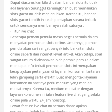
Dapat diasumsikan bila di dalam bandar slots itu tidak
ada layanan terunggul kemungkinan buat memainkan
slots gacor ini lebih menjenuhkan. Karena itu, bandar
slots gacor terpilih ini telah persiapkan sarana terbaik
untuk semuanya member-nya salah satunya :
• Fitur live chat
Beberapa pemain pemula masih begitu pemula dalam
menyadari permainan slots online. Umumnya, pemain
pemula akan cari sangat banyak info berkaitan slots
online seperti dari internet lewat artikel. Akan tetapi, soal
sangat umum dilaksanakan oleh pemain pemula dalam
mendapat info terkait permainan slots ini merupakan
kerap ajukan pertanyaan di layanan konsumen lantaran
lebih gampang serta efektif. Buat mengontak layanan
konsumen ini pastinya perlu medium yang menjadi
mediatornya. Karena itu, medium mediator dengan
layanan konsumen ini ialah feature live chat yang selalu
online pula waktu 24 jam nonstop.
Lewat feature live chat ini pemain dapat ajukan
pertanyaan, keluh kesah, memohon petunjuk, verifikasi