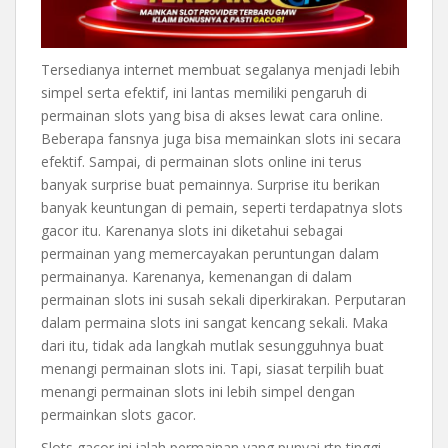
Tersedianya internet membuat segalanya menjadi lebih
simpel serta efektif, ini lantas memiliki pengaruh di
permainan slots yang bisa di akses lewat cara online.
Beberapa fansnya juga bisa memainkan slots ini secara
efektif. Sampai, di permainan slots online ini terus
banyak surprise buat pemainnya. Surprise itu berikan
banyak keuntungan di pemain, seperti terdapatnya slots
gacor itu. Karenanya slots ini diketahui sebagai
permainan yang memercayakan peruntungan dalam
permainanya. Karenanya, kemenangan di dalam
permainan slots ini susah sekali diperkirakan. Perputaran
dalam permaina slots ini sangat kencang sekali. Maka
dari itu, tidak ada langkah mutlak sesungguhnya buat
menangi permainan slots ini. Tapi, siasat terpilih buat
menangi permainan slots ini lebih simpel dengan
permainkan slots gacor.
Slots gacor ini ialah permainan yang punyai rtp tinggi.