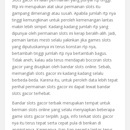
Rtp ini merupakan alat ukur permainan slots itu
gampang dimenangi atau susah. Apabila jumlah rtp nya
tinggi kemungkinan untuk peroleh kemenangan lantas
makin lebih simpel. Kadang-kadang jumlah rtp yang
dipunyai oleh permainan slots ini kerap beralih-alih. Jadi,
pemain lantas mesti selalu yakinkan jika games slots
yang diputuskannya ini terus konstan rtp nya,
bertambah tinggi jumlah rtp nya bertambah bagus.
Tidak aneh, kalau ada terus mendapati bocoran slots
gacor yang disajikan oleh bandar slots online. Sebab,
memanglah slots gacor ini kadang-kadang selalu
berbeda-beda. Karena itu, untuk peroleh data lebih tepat
perihal permainan slots gacor ini dapat lewat bandar
slots gacor terhebat.
Bandar slots gacor terbaik merupakan tempat untuk
bermain slots online yang selalu menyiapkan beberapa
game slots gacor terpilih. Juga, info terkait slots gacor
nya itu terus tepat serta cepat pula di berikan di
anggotanya. Karenanya, tiap-tiap peserta lantas terus