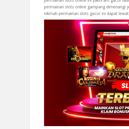
permainan slots online ini yakni arti gacor ial
permainan slots online gampang dimenangi je
nikmati permainan slots gacor ini dapat lewat