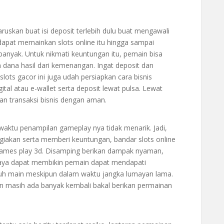
ruskan buat isi deposit terlebih dulu buat mengawali
apat memainkan slots online itu hingga sampai
nyak. Untuk nikmati keuntungan itu, pemain bisa
 dana hasil dari kemenangan. Ingat deposit dan
 slots gacor ini juga udah persiapkan cara bisnis
tal atau e-wallet serta deposit lewat pulsa. Lewat
an transaksi bisnis dengan aman.
waktu penampilan gameplay nya tidak menarik. Jadi,
akan serta memberi keuntungan, bandar slots online
 games play 3d. Disamping berikan dampak nyaman,
rcaya dapat membikin pemain dapat mendapati
nuh main meskipun dalam waktu jangka lumayan lama.
an masih ada banyak kembali bakal berikan permainan