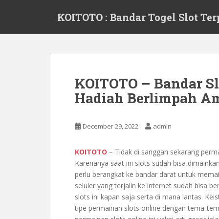
S
KOITOTO : Bandar Togel Slot Te
k
i
p
t
o
m
KOITOTO – Bandar Sl
a
Hadiah Berlimpah Am
i
n
c
December 29, 2022
admin
o
n
t
KOITOTO
– Tidak di sanggah sekarang perma
e
Karenanya saat ini slots sudah bisa dimaink
n
perlu berangkat ke bandar darat untuk mema
t
seluler yang terjalin ke internet sudah bis
slots ini kapan saja serta di mana lantas. Ke
tipe permainan slots online dengan tema-tem