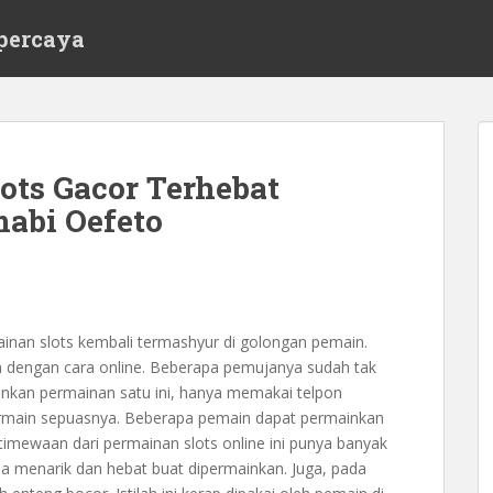
rpercaya
ots Gacor Terhebat
abi Oefeto
inan slots kembali termashyur di golongan pemain.
an dengan cara online. Beberapa pemujanya sudah tak
inkan permainan satu ini, hanya memakai telpon
a bermain sepuasnya. Beberapa pemain dapat permainkan
istimewaan dari permainan slots online ini punya banyak
a menarik dan hebat buat dipermainkan. Juga, pada