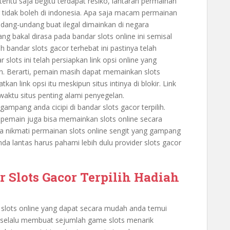
tentu saja begitu terdapat resiko, lantaran permainan
ing tidak boleh di indonesia. Apa saja macam permainan
ndang-undang buat ilegal dimainkan di negara
ang bakal dirasa pada bandar slots online ini semisal
uh bandar slots gacor terhebat ini pastinya telah
slots ini telah persiapkan link opsi online yang
pan. Berarti, pemain masih dapat memainkan slots
n link opsi itu meskipun situs intinya di blokir. Link
 waktu situs penting alami penyegelan.
ampang anda cicipi di bandar slots gacor terpilih.
p pemain juga bisa memainkan slots online secara
a nikmati permainan slots online sengit yang gampang
da lantas harus pahami lebih dulu provider slots gacor
 Slots Gacor Terpilih Hadiah
lots online yang dapat secara mudah anda temui
ang selalu membuat sejumlah game slots menarik