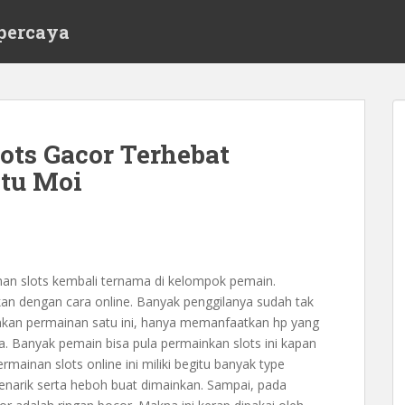
rpercaya
ots Gacor Terhebat
itu Moi
nan slots kembali ternama di kelompok pemain.
kan dengan cara online. Banyak penggilanya sudah tak
nkan permainan satu ini, hanya memanfaatkan hp yang
. Banyak pemain bisa pula permainkan slots ini kapan
rmainan slots online ini miliki begitu banyak type
narik serta heboh buat dimainkan. Sampai, pada