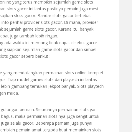
ts online yang terus membikin sejumlah game slots
n slots gacor ini lantas pastinya pemain juga mesti
ajikan slots gacor. Bandar slots gacor terhebat
info perihal provider slots gacor. Di mana, provider
yak sejumlah game slots gacor. Karena itu, banyak
epat juga tambah lebih ringan.
ang ada waktu ini memang tidak dapat disebut gacor
yang siapkan sejumlah game slots gacor dan simpel
lots gacor seperti berikut :
ine yang mendatangkan permainan slots online komplet
s. Tiap model games slots dari playtech ini lantas
 lebih gampang temukan jekpot banyak. Slots playtech
ngan muda.
 di golongan pemain. Seluruhnya permainan slots yan
ram bagus, maka permainan slots nya juga sengit untuk
 juga selalu gacor. Beberapa pemain juga punyai
 membikin pemain amat tergoda buat memainkan slots