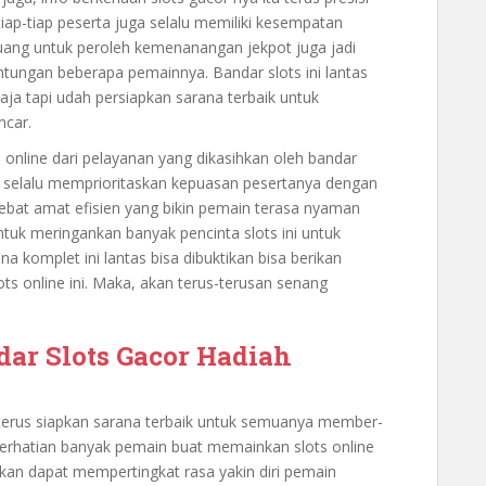
tiap-tiap peserta juga selalu memiliki kesempatan
eluang untuk peroleh kemenanangan jekpot juga jadi
untungan beberapa pemainnya. Bandar slots ini lantas
ja tapi udah persiapkan sarana terbaik untuk
ncar.
nline dari pelayanan yang dikasihkan oleh bandar
lalu selalu memprioritaskan kepuasan pesertanya dengan
ebat amat efisien yang bikin pemain terasa nyaman
uk meringankan banyak pencinta slots ini untuk
a komplet ini lantas bisa dibuktikan bisa berikan
ts online ini. Maka, akan terus-terusan senang
ar Slots Gacor Hadiah
 terus siapkan sarana terbaik untuk semuanya member-
erhatian banyak pemain buat memainkan slots online
ukkan dapat mempertingkat rasa yakin diri pemain