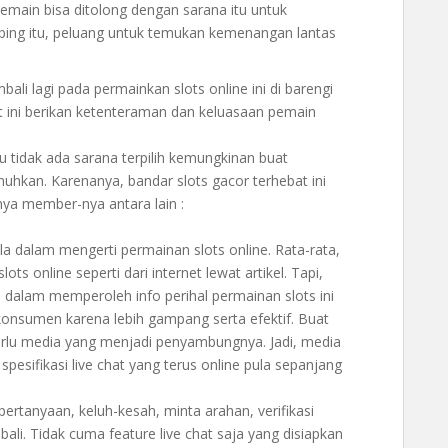
emain bisa ditolong dengan sarana itu untuk
ping itu, peluang untuk temukan kemenangan lantas
i lagi pada permainkan slots online ini di barengi
t ini berikan ketenteraman dan keluasaan pemain
tu tidak ada sarana terpilih kemungkinan buat
uhkan. Karenanya, bandar slots gacor terhebat ini
nya member-nya antara lain :
 dalam mengerti permainan slots online. Rata-rata,
ots online seperti dari internet lewat artikel. Tapi,
dalam memperoleh info perihal permainan slots ini
konsumen karena lebih gampang serta efektif. Buat
rlu media yang menjadi penyambungnya. Jadi, media
pesifikasi live chat yang terus online pula sepanjang
pertanyaan, keluh-kesah, minta arahan, verifikasi
ali. Tidak cuma feature live chat saja yang disiapkan