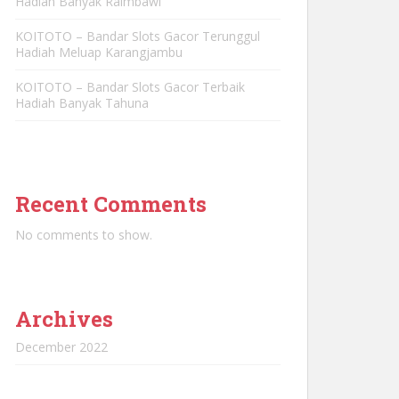
Hadiah Banyak Raimbawi
KOITOTO – Bandar Slots Gacor Terunggul
Hadiah Meluap Karangjambu
KOITOTO – Bandar Slots Gacor Terbaik
Hadiah Banyak Tahuna
Recent Comments
No comments to show.
Archives
December 2022