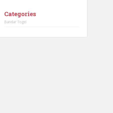
Categories
Bandar Togel