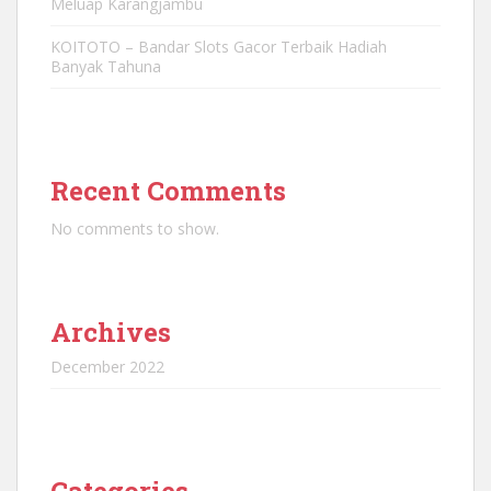
Meluap Karangjambu
KOITOTO – Bandar Slots Gacor Terbaik Hadiah
Banyak Tahuna
Recent Comments
No comments to show.
Archives
December 2022