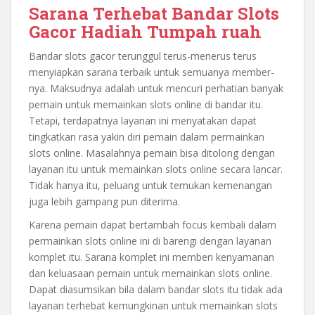
Sarana Terhebat Bandar Slots
Gacor Hadiah Tumpah ruah
Bandar slots gacor terunggul terus-menerus terus
menyiapkan sarana terbaik untuk semuanya member-
nya. Maksudnya adalah untuk mencuri perhatian banyak
pemain untuk memainkan slots online di bandar itu.
Tetapi, terdapatnya layanan ini menyatakan dapat
tingkatkan rasa yakin diri pemain dalam permainkan
slots online. Masalahnya pemain bisa ditolong dengan
layanan itu untuk memainkan slots online secara lancar.
Tidak hanya itu, peluang untuk temukan kemenangan
juga lebih gampang pun diterima.
Karena pemain dapat bertambah focus kembali dalam
permainkan slots online ini di barengi dengan layanan
komplet itu. Sarana komplet ini memberi kenyamanan
dan keluasaan pemain untuk memainkan slots online.
Dapat diasumsikan bila dalam bandar slots itu tidak ada
layanan terhebat kemungkinan untuk memainkan slots