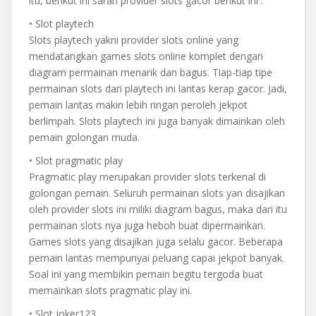
itu, berikut ini saran provider slots gacor berikut ini :
• Slot playtech
Slots playtech yakni provider slots online yang
mendatangkan games slots online komplet dengan
diagram permainan menarik dan bagus. Tiap-tiap tipe
permainan slots dari playtech ini lantas kerap gacor. Jadi,
pemain lantas makin lebih ringan peroleh jekpot
berlimpah. Slots playtech ini juga banyak dimainkan oleh
pemain golongan muda.
• Slot pragmatic play
Pragmatic play merupakan provider slots terkenal di
golongan pemain. Seluruh permainan slots yan disajikan
oleh provider slots ini miliki diagram bagus, maka dari itu
permainan slots nya juga heboh buat dipermainkan.
Games slots yang disajikan juga selalu gacor. Beberapa
pemain lantas mempunyai peluang capai jekpot banyak.
Soal ini yang membikin pemain begitu tergoda buat
memainkan slots pragmatic play ini.
• Slot joker123