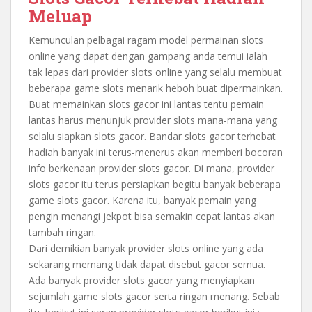
Meluap
Kemunculan pelbagai ragam model permainan slots
online yang dapat dengan gampang anda temui ialah
tak lepas dari provider slots online yang selalu membuat
beberapa game slots menarik heboh buat dipermainkan.
Buat memainkan slots gacor ini lantas tentu pemain
lantas harus menunjuk provider slots mana-mana yang
selalu siapkan slots gacor. Bandar slots gacor terhebat
hadiah banyak ini terus-menerus akan memberi bocoran
info berkenaan provider slots gacor. Di mana, provider
slots gacor itu terus persiapkan begitu banyak beberapa
game slots gacor. Karena itu, banyak pemain yang
pengin menangi jekpot bisa semakin cepat lantas akan
tambah ringan.
Dari demikian banyak provider slots online yang ada
sekarang memang tidak dapat disebut gacor semua.
Ada banyak provider slots gacor yang menyiapkan
sejumlah game slots gacor serta ringan menang. Sebab