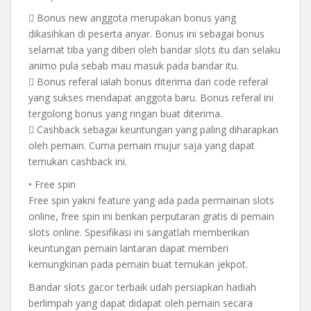
 Bonus new anggota merupakan bonus yang
dikasihkan di peserta anyar. Bonus ini sebagai bonus
selamat tiba yang diberi oleh bandar slots itu dan selaku
animo pula sebab mau masuk pada bandar itu.
 Bonus referal ialah bonus diterima dari code referal
yang sukses mendapat anggota baru. Bonus referal ini
tergolong bonus yang ringan buat diterima.
 Cashback sebagai keuntungan yang paling diharapkan
oleh pemain. Cuma pemain mujur saja yang dapat
temukan cashback ini.
• Free spin
Free spin yakni feature yang ada pada permainan slots
online, free spin ini berikan perputaran gratis di pemain
slots online. Spesifikasi ini sangatlah memberikan
keuntungan pemain lantaran dapat memberi
kemungkinan pada pemain buat temukan jekpot.
Bandar slots gacor terbaik udah persiapkan hadiah
berlimpah yang dapat didapat oleh pemain secara