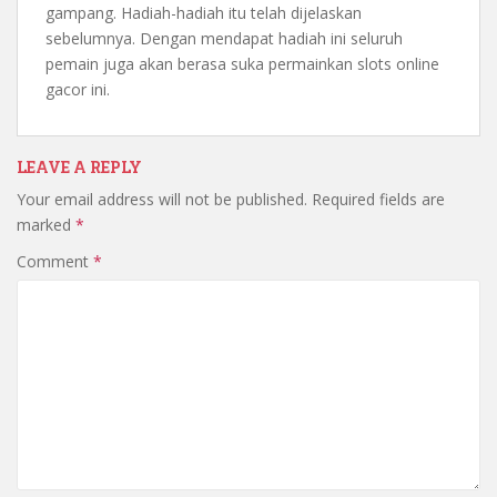
gampang. Hadiah-hadiah itu telah dijelaskan
sebelumnya. Dengan mendapat hadiah ini seluruh
pemain juga akan berasa suka permainkan slots online
gacor ini.
LEAVE A REPLY
Your email address will not be published.
Required fields are
marked
*
Comment
*