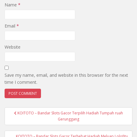
Name
*
Email
*
Website
Save my name, email, and website in this browser for the next
time I comment.
Post
KOITOTO – Bandar Slots Gacor Terpilih Hadiah Tumpah ruah
navigation
Gerunggang
KOITOTO – Bandar Slots Gacor Terhebat Hadiah Meluap Lolofitu