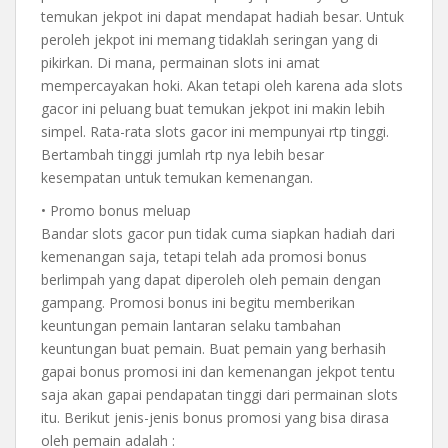
temukan jekpot ini dapat mendapat hadiah besar. Untuk
peroleh jekpot ini memang tidaklah seringan yang di
pikirkan. Di mana, permainan slots ini amat
mempercayakan hoki. Akan tetapi oleh karena ada slots
gacor ini peluang buat temukan jekpot ini makin lebih
simpel. Rata-rata slots gacor ini mempunyai rtp tinggi.
Bertambah tinggi jumlah rtp nya lebih besar
kesempatan untuk temukan kemenangan.
• Promo bonus meluap
Bandar slots gacor pun tidak cuma siapkan hadiah dari
kemenangan saja, tetapi telah ada promosi bonus
berlimpah yang dapat diperoleh oleh pemain dengan
gampang. Promosi bonus ini begitu memberikan
keuntungan pemain lantaran selaku tambahan
keuntungan buat pemain. Buat pemain yang berhasih
gapai bonus promosi ini dan kemenangan jekpot tentu
saja akan gapai pendapatan tinggi dari permainan slots
itu. Berikut jenis-jenis bonus promosi yang bisa dirasa
oleh pemain adalah :