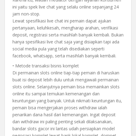
ini yaitu spek live chat yang selalu online sepanjang 24
jam non-stop.
Lewat spesifikasi live chat ini pemain dapat ajukan
pertanyaan, keluhkesah, mengharap arahan, verifikasi
deposit, registrasi serta masihlah banyak kembali. Bukan
hanya spesifikasi live chat saja yang disiapkan tapi ada
social media pula yang telah disediakan seperti
facebook, whatsapp, serta masihlah banyak kembali.
• Metode transaksi bisnis komplet
Di permainan slots online tiap-tiap pemain di haruskan
buat isi deposit lebih dulu untuk mengawali permainan
slots online. Selanjutnya pemain bisa memainkan slots
online itu sampai temukan kemenangan dan
keuntungan yang banyak. Untuk nikmati keuntungan itu,
pemain bisa mengerjakan proses withdraw ialah
penarikan dana hasil dari kemenangan. Ingat deposit
dan withdraw ini paling penting sekali dilaksanakan,
bandar slots gacor ini lantas udah persiapkan model
negosiasi komplet lewat bank lokal komplet, dompet