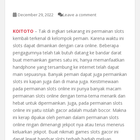
December 29, 2022
Leave a comment
KOITOTO
– Tak di ingkari sekarang ini permainan slots
kembali terkenal di kelompok pemain. Karena waktu ini
slots dapat dimainkan dengan cara online. Beberapa
pengagumnya telah tak butuh datang ke bandar darat
buat memainkan games satu ini, hanya memanfaatkan
handphone yang tersambung ke internet telah dapat
main sepuasnya. Banyak pemain dapat juga permainkan
slots ini kapan juga dan di mana juga. Keistimewaan
pada permainan slots online ini punya banyak macam
permainan slots online dengan tema-tema menarik dan
hebat untuk dipermainkan. Juga, pada permainan slots
online ini yaitu istilah gacor adalah mudah bocor. Makna
ini kerap dipakai oleh pemain dalam permainan slots
online ringan dimenangi jekpot nya atau terus menerus
keluarkan jekpot. Buat nikmati games slots gacor ini
dapat lewat bandsar slots terbaih hadiah meluap.