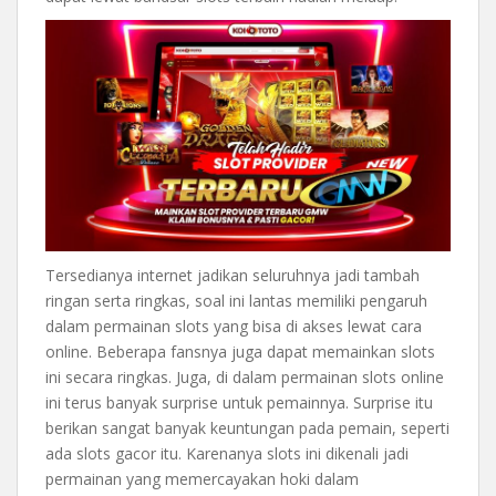
Tersedianya internet jadikan seluruhnya jadi tambah
ringan serta ringkas, soal ini lantas memiliki pengaruh
dalam permainan slots yang bisa di akses lewat cara
online. Beberapa fansnya juga dapat memainkan slots
ini secara ringkas. Juga, di dalam permainan slots online
ini terus banyak surprise untuk pemainnya. Surprise itu
berikan sangat banyak keuntungan pada pemain, seperti
ada slots gacor itu. Karenanya slots ini dikenali jadi
permainan yang memercayakan hoki dalam