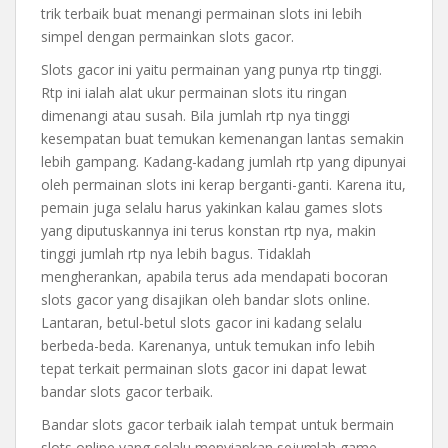
trik terbaik buat menangi permainan slots ini lebih
simpel dengan permainkan slots gacor.
Slots gacor ini yaitu permainan yang punya rtp tinggi.
Rtp ini ialah alat ukur permainan slots itu ringan
dimenangi atau susah. Bila jumlah rtp nya tinggi
kesempatan buat temukan kemenangan lantas semakin
lebih gampang. Kadang-kadang jumlah rtp yang dipunyai
oleh permainan slots ini kerap berganti-ganti. Karena itu,
pemain juga selalu harus yakinkan kalau games slots
yang diputuskannya ini terus konstan rtp nya, makin
tinggi jumlah rtp nya lebih bagus. Tidaklah
mengherankan, apabila terus ada mendapati bocoran
slots gacor yang disajikan oleh bandar slots online.
Lantaran, betul-betul slots gacor ini kadang selalu
berbeda-beda. Karenanya, untuk temukan info lebih
tepat terkait permainan slots gacor ini dapat lewat
bandar slots gacor terbaik.
Bandar slots gacor terbaik ialah tempat untuk bermain
slots online yang selalu menyiapkan sejumlah game