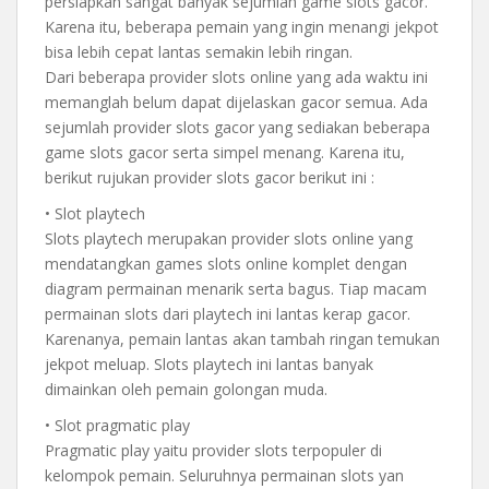
persiapkan sangat banyak sejumlah game slots gacor.
Karena itu, beberapa pemain yang ingin menangi jekpot
bisa lebih cepat lantas semakin lebih ringan.
Dari beberapa provider slots online yang ada waktu ini
memanglah belum dapat dijelaskan gacor semua. Ada
sejumlah provider slots gacor yang sediakan beberapa
game slots gacor serta simpel menang. Karena itu,
berikut rujukan provider slots gacor berikut ini :
• Slot playtech
Slots playtech merupakan provider slots online yang
mendatangkan games slots online komplet dengan
diagram permainan menarik serta bagus. Tiap macam
permainan slots dari playtech ini lantas kerap gacor.
Karenanya, pemain lantas akan tambah ringan temukan
jekpot meluap. Slots playtech ini lantas banyak
dimainkan oleh pemain golongan muda.
• Slot pragmatic play
Pragmatic play yaitu provider slots terpopuler di
kelompok pemain. Seluruhnya permainan slots yan