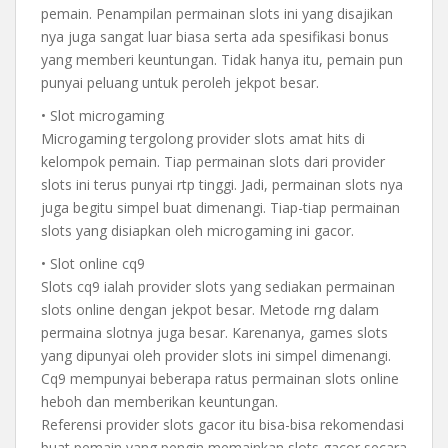
pemain. Penampilan permainan slots ini yang disajikan
nya juga sangat luar biasa serta ada spesifikasi bonus
yang memberi keuntungan. Tidak hanya itu, pemain pun
punyai peluang untuk peroleh jekpot besar.
• Slot microgaming
Microgaming tergolong provider slots amat hits di
kelompok pemain. Tiap permainan slots dari provider
slots ini terus punyai rtp tinggi. Jadi, permainan slots nya
juga begitu simpel buat dimenangi. Tiap-tiap permainan
slots yang disiapkan oleh microgaming ini gacor.
• Slot online cq9
Slots cq9 ialah provider slots yang sediakan permainan
slots online dengan jekpot besar. Metode rng dalam
permaina slotnya juga besar. Karenanya, games slots
yang dipunyai oleh provider slots ini simpel dimenangi.
Cq9 mempunyai beberapa ratus permainan slots online
heboh dan memberikan keuntungan.
Referensi provider slots gacor itu bisa-bisa rekomendasi
buat pemain yang pengin memainkan slots gacor secara