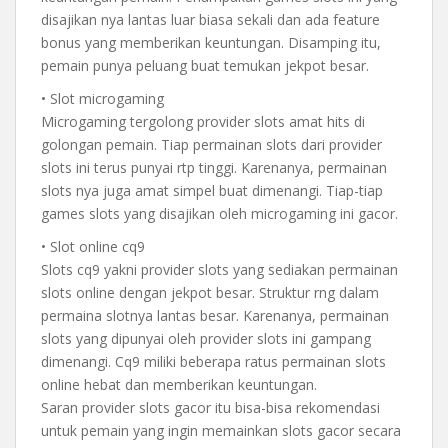
disajikan nya lantas luar biasa sekali dan ada feature
bonus yang memberikan keuntungan. Disamping itu,
pemain punya peluang buat temukan jekpot besar.
• Slot microgaming
Microgaming tergolong provider slots amat hits di
golongan pemain. Tiap permainan slots dari provider
slots ini terus punyai rtp tinggi. Karenanya, permainan
slots nya juga amat simpel buat dimenangi. Tiap-tiap
games slots yang disajikan oleh microgaming ini gacor.
• Slot online cq9
Slots cq9 yakni provider slots yang sediakan permainan
slots online dengan jekpot besar. Struktur rng dalam
permaina slotnya lantas besar. Karenanya, permainan
slots yang dipunyai oleh provider slots ini gampang
dimenangi. Cq9 miliki beberapa ratus permainan slots
online hebat dan memberikan keuntungan.
Saran provider slots gacor itu bisa-bisa rekomendasi
untuk pemain yang ingin memainkan slots gacor secara