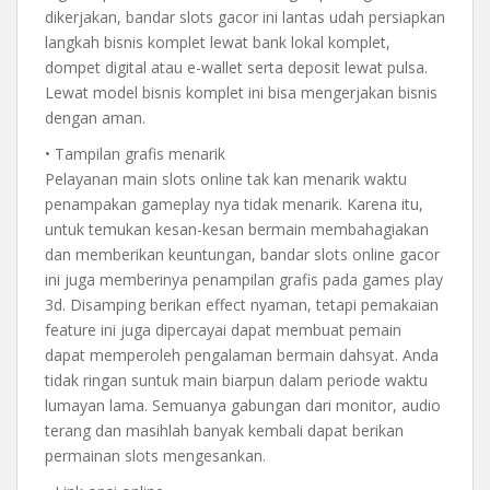
dikerjakan, bandar slots gacor ini lantas udah persiapkan
langkah bisnis komplet lewat bank lokal komplet,
dompet digital atau e-wallet serta deposit lewat pulsa.
Lewat model bisnis komplet ini bisa mengerjakan bisnis
dengan aman.
• Tampilan grafis menarik
Pelayanan main slots online tak kan menarik waktu
penampakan gameplay nya tidak menarik. Karena itu,
untuk temukan kesan-kesan bermain membahagiakan
dan memberikan keuntungan, bandar slots online gacor
ini juga memberinya penampilan grafis pada games play
3d. Disamping berikan effect nyaman, tetapi pemakaian
feature ini juga dipercayai dapat membuat pemain
dapat memperoleh pengalaman bermain dahsyat. Anda
tidak ringan suntuk main biarpun dalam periode waktu
lumayan lama. Semuanya gabungan dari monitor, audio
terang dan masihlah banyak kembali dapat berikan
permainan slots mengesankan.