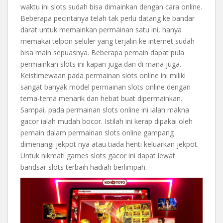
waktu ini slots sudah bisa dimainkan dengan cara online.
Beberapa pecintanya telah tak perlu datang ke bandar
darat untuk memainkan permainan satu ini, hanya
memakai telpon seluler yang terjalin ke internet sudah
bisa main sepuasnya. Beberapa pemain dapat pula
permainkan slots ini kapan juga dan di mana juga.
Keistimewaan pada permainan slots online ini miliki
sangat banyak model permainan slots online dengan
tema-tema menarik dan hebat buat dipermainkan.
Sampai, pada permainan slots online ini ialah makna
gacor ialah mudah bocor. Istilah ini kerap dipakai oleh
pemain dalam permainan slots online gampang
dimenangi jekpot nya atau tiada henti keluarkan jekpot.
Untuk nikmati games slots gacor ini dapat lewat
bandsar slots terbaih hadiah berlimpah.