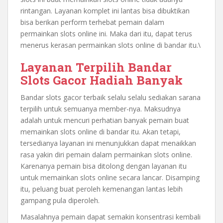
rintangan. Layanan komplet ini lantas bisa dibuktikan
bisa berikan perform terhebat pemain dalam
permainkan slots online ini. Maka dari itu, dapat terus
menerus kerasan permainkan slots online di bandar itu.\
Layanan Terpilih Bandar
Slots Gacor Hadiah Banyak
Bandar slots gacor terbaik selalu selalu sediakan sarana
terpilih untuk semuanya member-nya. Maksudnya
adalah untuk mencuri perhatian banyak pemain buat
memainkan slots online di bandar itu. Akan tetapi,
tersedianya layanan ini menunjukkan dapat menaikkan
rasa yakin diri pemain dalam permainkan slots online.
Karenanya pemain bisa ditolong dengan layanan itu
untuk memainkan slots online secara lancar. Disamping
itu, peluang buat peroleh kemenangan lantas lebih
gampang pula diperoleh.
Masalahnya pemain dapat semakin konsentrasi kembali