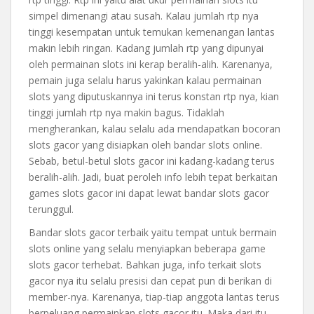
simpel dimenangi atau susah. Kalau jumlah rtp nya
tinggi kesempatan untuk temukan kemenangan lantas
makin lebih ringan. Kadang jumlah rtp yang dipunyai
oleh permainan slots ini kerap beralih-alih. Karenanya,
pemain juga selalu harus yakinkan kalau permainan
slots yang diputuskannya ini terus konstan rtp nya, kian
tinggi jumlah rtp nya makin bagus. Tidaklah
mengherankan, kalau selalu ada mendapatkan bocoran
slots gacor yang disiapkan oleh bandar slots online.
Sebab, betul-betul slots gacor ini kadang-kadang terus
beralih-alih. Jadi, buat peroleh info lebih tepat berkaitan
games slots gacor ini dapat lewat bandar slots gacor
terunggul.
Bandar slots gacor terbaik yaitu tempat untuk bermain
slots online yang selalu menyiapkan beberapa game
slots gacor terhebat. Bahkan juga, info terkait slots
gacor nya itu selalu presisi dan cepat pun di berikan di
member-nya. Karenanya, tiap-tiap anggota lantas terus
berpeluang permainkan slots gacor itu. Maka dari itu,