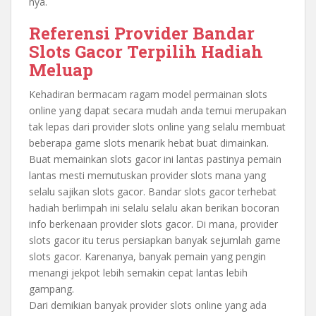
nya.
Referensi Provider Bandar
Slots Gacor Terpilih Hadiah
Meluap
Kehadiran bermacam ragam model permainan slots
online yang dapat secara mudah anda temui merupakan
tak lepas dari provider slots online yang selalu membuat
beberapa game slots menarik hebat buat dimainkan.
Buat memainkan slots gacor ini lantas pastinya pemain
lantas mesti memutuskan provider slots mana yang
selalu sajikan slots gacor. Bandar slots gacor terhebat
hadiah berlimpah ini selalu selalu akan berikan bocoran
info berkenaan provider slots gacor. Di mana, provider
slots gacor itu terus persiapkan banyak sejumlah game
slots gacor. Karenanya, banyak pemain yang pengin
menangi jekpot lebih semakin cepat lantas lebih
gampang.
Dari demikian banyak provider slots online yang ada