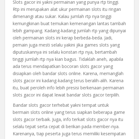
Slots gacor ini yakni permainan yang punya rtp tinggi.
Rtp ini merupakan alat ukur permainan slots itu ringan
dimenangi atau sukar. Kalau jumlah rtp nya tinggi
kemungkinan buat temukan kemenangan lantas tambah
lebih gampang. Kadang-kadang jumlah rtp yang dipunyai
oleh permainan slots ini kerap berbeda-beda. Jadi,
pemain juga mesti selalu yakini jika games slots yang
diputuskannya ini selalu konstan rtp nya, bertambah
tinggi jumlah rtp nya kian bagus. Tidaklah aneh, apabila
ada terus mendapatkan bocoran slots gacor yang
disiapkan oleh bandar slots online. Karena, memanglah
slots gacor ini kadang-kadang terus beralih-alih. Karena
itu, buat peroleh info lebih presisi berkenaan permainan
slots gacor ini dapat lewat bandar slots gacor terpilih.
Bandar slots gacor terhebat yakni tempat untuk
bermain slots online yang terus siapkan beberapa game
slots gacor terbaik. Juga, info terkait slots gacor nya itu
selalu tepat serta cepat di berikan pada member-nya.
Karenanya, tiap peserta juga terus memiliki kesempatan