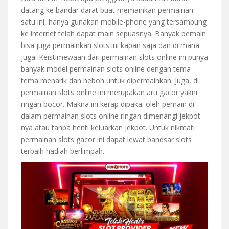
datang ke bandar darat buat memainkan permainan
satu ini, hanya gunakan mobile-phone yang tersambung
ke internet telah dapat main sepuasnya. Banyak pemain
bisa juga permainkan slots ini kapan saja dan di mana
juga. Keistimewaan dari permainan slots online ini punya
banyak model permainan slots online dengan tema-
tema menarik dan heboh untuk dipermainkan. Juga, di
permainan slots online ini merupakan arti gacor yakni
ringan bocor. Makna ini kerap dipakai oleh pemain di
dalam permainan slots online ringan dimenangi jekpot
nya atau tanpa henti keluarkan jekpot. Untuk nikmati
permainan slots gacor ini dapat lewat bandsar slots
terbaih hadiah berlimpah.