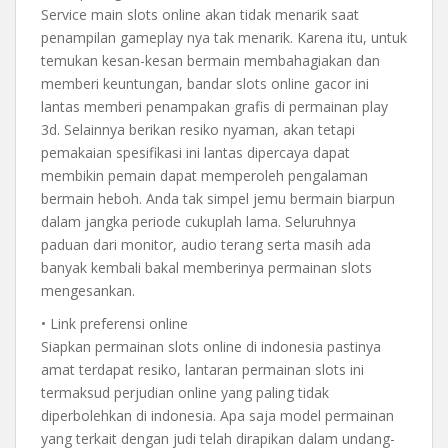
Service main slots online akan tidak menarik saat
penampilan gameplay nya tak menarik. Karena itu, untuk
temukan kesan-kesan bermain membahagiakan dan
memberi keuntungan, bandar slots online gacor ini
lantas memberi penampakan grafis di permainan play
3d. Selainnya berikan resiko nyaman, akan tetapi
pemakaian spesifikasi ini lantas dipercaya dapat
membikin pemain dapat memperoleh pengalaman
bermain heboh. Anda tak simpel jemu bermain biarpun
dalam jangka periode cukuplah lama. Seluruhnya
paduan dari monitor, audio terang serta masih ada
banyak kembali bakal memberinya permainan slots
mengesankan.
• Link preferensi online
Siapkan permainan slots online di indonesia pastinya
amat terdapat resiko, lantaran permainan slots ini
termaksud perjudian online yang paling tidak
diperbolehkan di indonesia. Apa saja model permainan
yang terkait dengan judi telah dirapikan dalam undang-