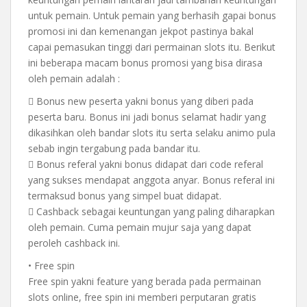
untuk pemain. Untuk pemain yang berhasih gapai bonus
promosi ini dan kemenangan jekpot pastinya bakal
capai pemasukan tinggi dari permainan slots itu. Berikut
ini beberapa macam bonus promosi yang bisa dirasa
oleh pemain adalah :
 Bonus new peserta yakni bonus yang diberi pada
peserta baru. Bonus ini jadi bonus selamat hadir yang
dikasihkan oleh bandar slots itu serta selaku animo pula
sebab ingin tergabung pada bandar itu.
 Bonus referal yakni bonus didapat dari code referal
yang sukses mendapat anggota anyar. Bonus referal ini
termaksud bonus yang simpel buat didapat.
 Cashback sebagai keuntungan yang paling diharapkan
oleh pemain. Cuma pemain mujur saja yang dapat
peroleh cashback ini.
• Free spin
Free spin yakni feature yang berada pada permainan
slots online, free spin ini memberi perputaran gratis