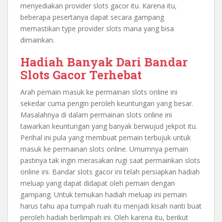
menyediakan provider slots gacor itu. Karena itu,
beberapa pesertanya dapat secara gampang
memastikan type provider slots mana yang bisa
dimainkan.
Hadiah Banyak Dari Bandar
Slots Gacor Terhebat
Arah pemain masuk ke permainan slots online ini
sekedar cuma pengin peroleh keuntungan yang besar.
Masalahnya di dalam permainan slots online ini
tawarkan keuntungan yang banyak berwujud jekpot itu.
Perihal ini pula yang membuat pemain terbujuk untuk
masuk ke permainan slots online. Umumnya pemain
pastinya tak ingin merasakan rugi saat permainkan slots
online ini. Bandar slots gacor ini telah persiapkan hadiah
meluap yang dapat didapat oleh pemain dengan
gampang. Untuk temukan hadiah meluap ini pemain
harus tahu apa tumpah ruah itu menjadi kisah nanti buat
peroleh hadiah berlimpah ini. Oleh karena itu, berikut