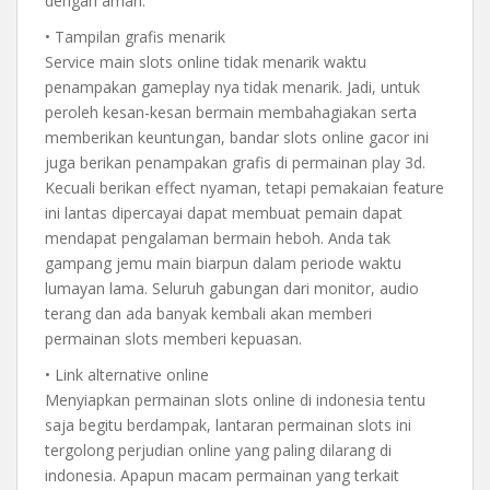
dengan aman.
• Tampilan grafis menarik
Service main slots online tidak menarik waktu
penampakan gameplay nya tidak menarik. Jadi, untuk
peroleh kesan-kesan bermain membahagiakan serta
memberikan keuntungan, bandar slots online gacor ini
juga berikan penampakan grafis di permainan play 3d.
Kecuali berikan effect nyaman, tetapi pemakaian feature
ini lantas dipercayai dapat membuat pemain dapat
mendapat pengalaman bermain heboh. Anda tak
gampang jemu main biarpun dalam periode waktu
lumayan lama. Seluruh gabungan dari monitor, audio
terang dan ada banyak kembali akan memberi
permainan slots memberi kepuasan.
• Link alternative online
Menyiapkan permainan slots online di indonesia tentu
saja begitu berdampak, lantaran permainan slots ini
tergolong perjudian online yang paling dilarang di
indonesia. Apapun macam permainan yang terkait