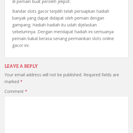
di pemain buat peroleh jekpot.
Bandar slots gacor terpilih telah persiapkan hadiah
banyak yang dapat didapat oleh pemain dengan
gampang. Hadiah-hadiah itu udah dijelaskan
sebelumnya. Dengan mendapat hadiah ini semuanya
pemain bakal berasa senang permainkan slots online
gacor ini.
LEAVE A REPLY
Your email address will not be published.
Required fields are
marked
*
Comment
*