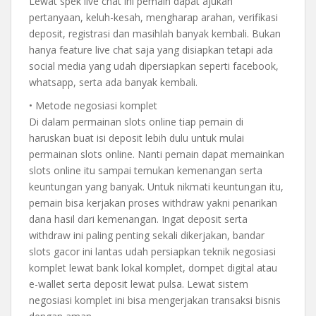
Lewat spek live chat ini pemain dapat ajukan
pertanyaan, keluh-kesah, mengharap arahan, verifikasi
deposit, registrasi dan masihlah banyak kembali. Bukan
hanya feature live chat saja yang disiapkan tetapi ada
social media yang udah dipersiapkan seperti facebook,
whatsapp, serta ada banyak kembali.
• Metode negosiasi komplet
Di dalam permainan slots online tiap pemain di
haruskan buat isi deposit lebih dulu untuk mulai
permainan slots online. Nanti pemain dapat memainkan
slots online itu sampai temukan kemenangan serta
keuntungan yang banyak. Untuk nikmati keuntungan itu,
pemain bisa kerjakan proses withdraw yakni penarikan
dana hasil dari kemenangan. Ingat deposit serta
withdraw ini paling penting sekali dikerjakan, bandar
slots gacor ini lantas udah persiapkan teknik negosiasi
komplet lewat bank lokal komplet, dompet digital atau
e-wallet serta deposit lewat pulsa. Lewat sistem
negosiasi komplet ini bisa mengerjakan transaksi bisnis