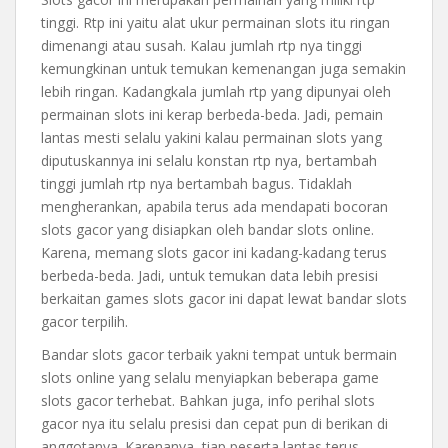
tinggi. Rtp ini yaitu alat ukur permainan slots itu ringan
dimenangi atau susah. Kalau jumlah rtp nya tinggi
kemungkinan untuk temukan kemenangan juga semakin
lebih ringan. Kadangkala jumlah rtp yang dipunyai oleh
permainan slots ini kerap berbeda-beda. Jadi, pemain
lantas mesti selalu yakini kalau permainan slots yang
diputuskannya ini selalu konstan rtp nya, bertambah
tinggi jumlah rtp nya bertambah bagus. Tidaklah
mengherankan, apabila terus ada mendapati bocoran
slots gacor yang disiapkan oleh bandar slots online.
Karena, memang slots gacor ini kadang-kadang terus
berbeda-beda. Jadi, untuk temukan data lebih presisi
berkaitan games slots gacor ini dapat lewat bandar slots
gacor terpilih.
Bandar slots gacor terbaik yakni tempat untuk bermain
slots online yang selalu menyiapkan beberapa game
slots gacor terhebat. Bahkan juga, info perihal slots
gacor nya itu selalu presisi dan cepat pun di berikan di
anggotanya. Karenanya, tiap peserta lantas terus