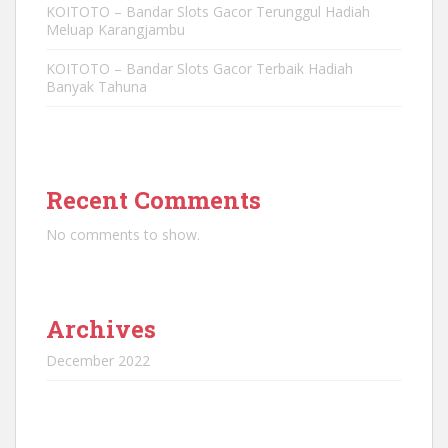
KOITOTO – Bandar Slots Gacor Terunggul Hadiah
Meluap Karangjambu
KOITOTO – Bandar Slots Gacor Terbaik Hadiah
Banyak Tahuna
Recent Comments
No comments to show.
Archives
December 2022