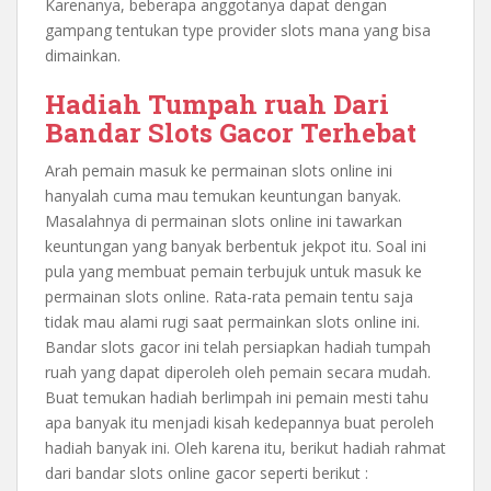
Karenanya, beberapa anggotanya dapat dengan
gampang tentukan type provider slots mana yang bisa
dimainkan.
Hadiah Tumpah ruah Dari
Bandar Slots Gacor Terhebat
Arah pemain masuk ke permainan slots online ini
hanyalah cuma mau temukan keuntungan banyak.
Masalahnya di permainan slots online ini tawarkan
keuntungan yang banyak berbentuk jekpot itu. Soal ini
pula yang membuat pemain terbujuk untuk masuk ke
permainan slots online. Rata-rata pemain tentu saja
tidak mau alami rugi saat permainkan slots online ini.
Bandar slots gacor ini telah persiapkan hadiah tumpah
ruah yang dapat diperoleh oleh pemain secara mudah.
Buat temukan hadiah berlimpah ini pemain mesti tahu
apa banyak itu menjadi kisah kedepannya buat peroleh
hadiah banyak ini. Oleh karena itu, berikut hadiah rahmat
dari bandar slots online gacor seperti berikut :