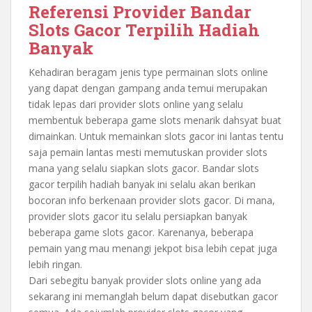
Referensi Provider Bandar
Slots Gacor Terpilih Hadiah
Banyak
Kehadiran beragam jenis type permainan slots online
yang dapat dengan gampang anda temui merupakan
tidak lepas dari provider slots online yang selalu
membentuk beberapa game slots menarik dahsyat buat
dimainkan. Untuk memainkan slots gacor ini lantas tentu
saja pemain lantas mesti memutuskan provider slots
mana yang selalu siapkan slots gacor. Bandar slots
gacor terpilih hadiah banyak ini selalu akan berikan
bocoran info berkenaan provider slots gacor. Di mana,
provider slots gacor itu selalu persiapkan banyak
beberapa game slots gacor. Karenanya, beberapa
pemain yang mau menangi jekpot bisa lebih cepat juga
lebih ringan.
Dari sebegitu banyak provider slots online yang ada
sekarang ini memanglah belum dapat disebutkan gacor