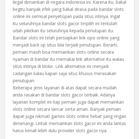
ilegal dimainkan di negara indonesia ini. Karena itu, bakal
begitu banyak efek yang bakal dirasa pada bandar slots
online ini semisal penyetopan pada situs intinya. Ingat
itu seluruhnya bandar slots gacor terpilih ini tentulah
udah pikirkan itu seluruhnya kepada penutupan itu.
Bandar slots ini telah persiapkan link opsi online yang
menjadi back up situs bila terjadi penutupan. Berarti,
pemain masih bisa memainkan slots online secara
nyaman di bandar itu memakai link alternative itu walau
situs intinya di blokir. Link alternative ini menjadi
cadangan kalau kapan saja situs khusus merasakan
penutupan.
Beberapa jenis layanan di atas dapat secara mudah
anda rasakan di bandar slots gacor terbaik. Adanya
layanan komplet ini tiap pemain juga dapat memainkan
slots online secara lancar serta aman. Banyak pemain
dapat juga nikmati games slots online hebat yang ringan
dimenangi. Untuk memainkan slots gacor ini anda lantas
harus kenali lebih dulu provider slots gacor nya.