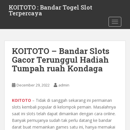
S
KOITOTO : Bandar Togel Slot
k
Terpercaya
i
TOGGLE
p
t
o
m
KOITOTO – Bandar Slots
a
i
Gacor Terunggul Hadiah
n
Tumpah ruah Kondaga
c
o
n
December 29, 2022
admin
t
e
KOITOTO
– Tidak di sanggah sekarang ini permainan
n
slots kembali popular di kelompok pemain. Masalahnya
t
saat ini slots telah dapat dimainkan dengan cara online.
Banyak pemujanya sudah tak perlu datang ke bandar
darat buat memainkan games satu ini, hanya memakai