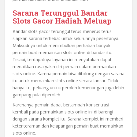
Sarana Terunggul Bandar
Slots Gacor Hadiah Meluap
Bandar slots gacor terunggul terus-menerus terus
siapkan sarana terhebat untuk seluruhnya pesertanya.
Maksudnya untuk menimbulkan perhatian banyak
pemain buat memainkan slots online di bandar itu.
Tetapi, terdapatnya layanan ini menyatakan dapat
menaikkan rasa yakin diri pemain dalam permainkan
slots online. Karena pemain bisa ditolong dengan sarana
itu untuk memainkan slots online secara lancar. Tidak
hanya itu, peluang untuk peroleh kemenangan juga lebih
gampang pula diperoleh.
Karenanya pemain dapat bertambah konsentrasi
kembali pada permainkan slots online ini di barengi
dengan sarana komplet itu. Sarana komplet ini memberi
ketenteraman dan kelapangan pemain buat memainkan
slots online.