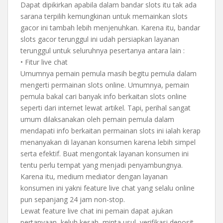
Dapat dipikirkan apabila dalam bandar slots itu tak ada
sarana terpilih kemungkinan untuk memainkan slots
gacor ini tambah lebih menjenuhkan. Karena itu, bandar
slots gacor terunggul ini udah persiapkan layanan
terunggul untuk seluruhnya pesertanya antara lain :
• Fitur live chat
Umumnya pemain pemula masih begitu pemula dalam
mengerti permainan slots online. Umumnya, pemain
pemula bakal cari banyak info berkaitan slots online
seperti dari internet lewat artikel. Tapi, perihal sangat
umum dilaksanakan oleh pemain pemula dalam
mendapati info berkaitan permainan slots ini ialah kerap
menanyakan di layanan konsumen karena lebih simpel
serta efektif. Buat mengontak layanan konsumen ini
tentu perlu tempat yang menjadi penyambungnya.
Karena itu, medium mediator dengan layanan
konsumen ini yakni feature live chat yang selalu online
pun sepanjang 24 jam non-stop.
Lewat feature live chat ini pemain dapat ajukan
pertanyaan, keluh kesah, minta usul, verifikasi deposit,