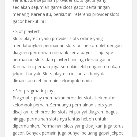
semua. Ada sejumlah provider slots gacor yang
sediakan sejumlah game slots gacor serta ringan
menang. Karena itu, berikut ini referensi provider slots
gacor berikut ini :
• Slot playtech
Slots playtech yaitu provider slots online yang
mendatangkan permainan slots online komplet dengan
diagram permainan menarik serta bagus. Tiap type
permainan slots dari playtech ini juga kerap gacor.
Karena itu, pemain juga semakin lebih ringan temukan
jekpot banyak. Slots playtech ini lantas banyak
dimainkan oleh pemain kelompok muda.
• Slot pragmatic play
Pragmatic play merupakan provider slots terkenal di
kelompok pemain. Semuanya permainan slots yan
disajikan oleh provider slots ini punyai diagram bagus,
hingga permainan slots nya lantas heboh untuk
dipermainkan. Permainan slots yang disajikan juga terus
gacor. Banyak pemain juga punyai peluang gapai jekpot