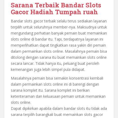
Sarana Terbaik Bandar Slots
Gacor Hadiah Tumpah ruah
Bandar slots gacor terbaik selalu terus sediakan layanan
terpilih untuk seluruhnya member-nya. Maksudnya untuk
mengundang perhatian banyak pemain buat memainkan
slots online di bandar itu. Tapi, terdapatnya layanan ini
memperlihatkan dapat tingkatkan rasa yakin diri pemain
dalam permainkan slots online. Masalahnya pemain bisa
ditolong dengan sarana itu buat memainkan slots online
secara lancar. Tidak hanya itu, peluang buat peroleh
kemenangan juga lebih simpel pula didapat.
Masalahnya pemain bisa semakin konsentrasi kembali
dalam permainkan slots online ini di barengi dengan
sarana komplet itu. Sarana komplet ini berikan
ketenteraman dan keluasaan pemain untuk memainkan
slots online.
Dapat dipikirkan apabila dalam bandar slots itu tidak ada
sarana terpilih barangkali buat memainkan slots gacor