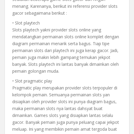
menang. Karenanya, berikut ini referensi provider slots
gacor sebagaimana berikut :
• Slot playtech
Slots playtech yakni provider slots online yang
mendatangkan permainan slots online komplet dengan
diagram permainan menarik serta bagus. Tiap tipe
permainan slots dari playtech ini juga kerap gacor. Jadi,
pemain juga makin lebih gampang temukan jekpot
banyak. Slots playtech ini lantas banyak dimainkan oleh
pemain golongan muda.
• Slot pragmatic play
Pragmatic play merupakan provider slots terpopuler di
kelompok pemain. Semuanya permainan slots yan
disiapkan oleh provider slots ini punya diagram bagus,
maka permainan slots nya lantas dahsyat buat
dimainkan. Games slots yang disiapkan lantas selalu
gacor. Banyak pemain juga punya peluang capai jekpot
meluap. Ini yang membikin pemain amat tergoda buat