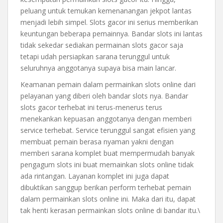
peluang untuk temukan kemenanangan jekpot lantas
menjadi lebih simpel. Slots gacor ini serius memberikan
keuntungan beberapa pemainnya. Bandar slots ini lantas
tidak sekedar sediakan permainan slots gacor saja
tetapi udah persiapkan sarana terunggul untuk
seluruhnya anggotanya supaya bisa main lancar.
Keamanan pemain dalam permainkan slots online dari
pelayanan yang diberi oleh bandar slots nya. Bandar
slots gacor terhebat ini terus-menerus terus
menekankan kepuasan anggotanya dengan memberi
service terhebat. Service terunggul sangat efisien yang
membuat pemain berasa nyaman yakni dengan
memberi sarana komplet buat mempermudah banyak
pengagum slots ini buat memainkan slots online tidak
ada rintangan. Layanan komplet ini juga dapat
dibuktikan sanggup berikan perform terhebat pemain
dalam permainkan slots online ini. Maka dari itu, dapat
tak henti kerasan permainkan slots online di bandar itu.\