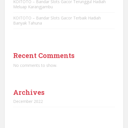
KOITOTO – Bandar Slots Gacor Terunggul Hadiah
Meluap Karangjambu
KOITOTO – Bandar Slots Gacor Terbaik Hadiah
Banyak Tahuna
Recent Comments
No comments to show.
Archives
December 2022