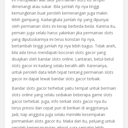
dimenangi atau sukar. Bila jumlah rtp nya tinggi
kemungkinan buat peroleh kemenangan juga makin
lebih gampang. Kadangkala jumlah rtp yang dipunyai
oleh permainan slots ini kerap berbeda-beda. Karena itu,
pemain juga selalu harus yakinkan jika permainan slots
yang diputuskannya ini terus konstan rtp nya,
bertambah tinggi jumlah rtp nya lebih bagus. Tidak aneh,
bila ada terus mendapati bocoran slots gacor yang
disajikan oleh bandar slots online. Lantaran, betul-betul
slots gacor ini kadang selalu beralih-alih. Karenanya,
untuk peroleh data lebih tepat tentang permainan slots
gacor ini dapat lewat bandar slots gacor terbaik.
Bandar slots gacor terhebat yaitu tempat untuk bermain
slots online yang selalu sediakan beberapa game slots
gacor terhebat. Juga, info terkait slots gacor nya itu
terus presisi dan cepat pun di berikan di anggotanya.
Jadi, tiap anggota juga selalu memiliki kesempatan
permainkan slots gacor itu. Maka dari itu, peluang untuk
peroleh kemenanangan jekpot juga semakin lebih