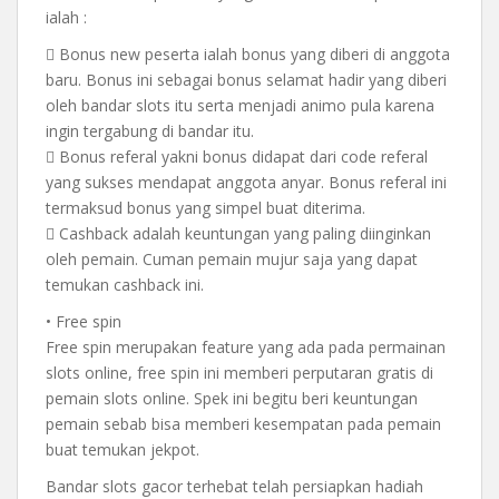
ialah :
 Bonus new peserta ialah bonus yang diberi di anggota
baru. Bonus ini sebagai bonus selamat hadir yang diberi
oleh bandar slots itu serta menjadi animo pula karena
ingin tergabung di bandar itu.
 Bonus referal yakni bonus didapat dari code referal
yang sukses mendapat anggota anyar. Bonus referal ini
termaksud bonus yang simpel buat diterima.
 Cashback adalah keuntungan yang paling diinginkan
oleh pemain. Cuman pemain mujur saja yang dapat
temukan cashback ini.
• Free spin
Free spin merupakan feature yang ada pada permainan
slots online, free spin ini memberi perputaran gratis di
pemain slots online. Spek ini begitu beri keuntungan
pemain sebab bisa memberi kesempatan pada pemain
buat temukan jekpot.
Bandar slots gacor terhebat telah persiapkan hadiah