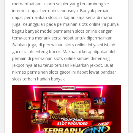
memanfaatkan telpon seluler yang tersambung ke
internet dapat bermain sepuasnya. Banyak pemain
dapat permainkan slots ini kapan saja serta di mana
juga. Keunggulan pada permainan slots online ini punyai
begitu banyak model permainan slots online dengan
tema-tema menarik serta hebat untuk dipermainkan.
Bahkan juga, di permainan slots online ini yakni istilah
gacor ialah enteng bocor. Makna ini kerap dipakai oleh
pemain di permainan slots online simpel dimenangi
jekpot nya atau terus-terusan keluarkan jekpot. Buat
nikmati permainan slots gacor ini dapat lewat bandsar
slots terbaih hadiah banyak.