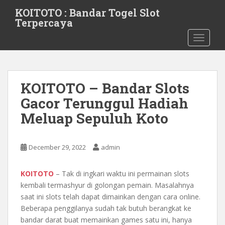
S
KOITOTO : Bandar Togel Slot
k
Terpercaya
i
TOGGLE
p
t
o
m
KOITOTO – Bandar Slots
a
i
Gacor Terunggul Hadiah
n
Meluap Sepuluh Koto
c
o
n
December 29, 2022
admin
t
e
KOITOTO
– Tak di ingkari waktu ini permainan slots
n
kembali termashyur di golongan pemain. Masalahnya
t
saat ini slots telah dapat dimainkan dengan cara online.
Beberapa penggilanya sudah tak butuh berangkat ke
bandar darat buat memainkan games satu ini, hanya