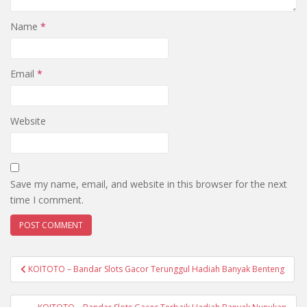
Name
*
Email
*
Website
Save my name, email, and website in this browser for the next
time I comment.
Post
KOITOTO – Bandar Slots Gacor Terunggul Hadiah Banyak Benteng
navigation