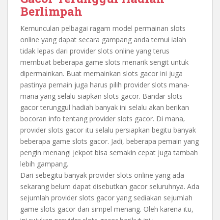
Berlimpah
Kemunculan pelbagai ragam model permainan slots
online yang dapat secara gampang anda temui ialah
tidak lepas dari provider slots online yang terus
membuat beberapa game slots menarik sengit untuk
dipermainkan. Buat memainkan slots gacor ini juga
pastinya pemain juga harus pilih provider slots mana-
mana yang selalu siapkan slots gacor. Bandar slots
gacor terunggul hadiah banyak ini selalu akan berikan
bocoran info tentang provider slots gacor. Di mana,
provider slots gacor itu selalu persiapkan begitu banyak
beberapa game slots gacor. Jadi, beberapa pemain yang
pengin menangi jekpot bisa semakin cepat juga tambah
lebih gampang.
Dari sebegitu banyak provider slots online yang ada
sekarang belum dapat disebutkan gacor seluruhnya. Ada
sejumlah provider slots gacor yang sediakan sejumlah
game slots gacor dan simpel menang. Oleh karena itu,