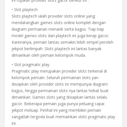
ini rujukan provider slots gacor berikut ini :
• Slot playtech
Slots playtech ialah provider slots online yang
mendatangkan games slots online komplet dengan
diagram permainan menarik serta bagus. Tiap-tiap
model games slots dari playtech ini juga kerap gacor.
Karenanya, pemain lantas semakin lebih simpel peroleh
jekpot berlimpah. Slots playtech ini lantas banyak
dimainkan oleh pemain kelompok muda.
• Slot pragmatic play
Pragmatic play merupakan provider slots terkenal di
kelompok pemain. Seluruh permainan slots yan
disiapkan oleh provider slots ini mempunyai diagram
bagus, hingga permainan slots nya lantas hebat buat
dimainkan. Games slots yang disiapkan lantas selalu
gacor. Beberapa pemain juga punya peluang capai
jekpot meluap. Perihal ini yang membikin pemain
sangatlah tergoda buat memainkan slots pragmatic play
ini.