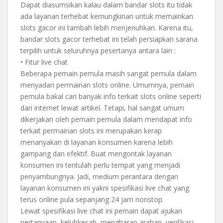
Dapat diasumsikan kalau dalam bandar slots itu tidak
ada layanan terhebat kemungkinan untuk memainkan
slots gacor ini tambah lebih menjenuhkan. Karena itu,
bandar slots gacor terhebat ini telah persiapkan sarana
terpilih untuk seluruhnya pesertanya antara lain :
• Fitur live chat
Beberapa pemain pemula masih sangat pemula dalam
menyadari permainan slots online. Umumnya, pemain
pemula bakal cari banyak info terkait slots online seperti
dari internet lewat artikel. Tetapi, hal sangat umum
dikerjakan oleh pemain pemula dalam mendapat info
terkait permainan slots ini merupakan kerap
menanyakan di layanan konsumen karena lebih
gampang dan efektif. Buat mengontak layanan
konsumen ini tentulah perlu tempat yang menjadi
penyambungnya. Jadi, medium perantara dengan
layanan konsumen ini yakni spesifikasi live chat yang
terus online pula sepanjang 24 jam nonstop.
Lewat spesifikasi live chat ini pemain dapat ajukan
pertanyaan, keluhkesah, mengharap arahan, verifikasi