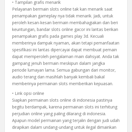
• Tampilan grafis menarik
Pelayanan bermain slots online tak kan menarik saat
penampakan gameplay nya tidak menarik. Jadi, untuk
peroleh kesan-kesan bermain membahagiakan dan beri
keuntungan, bandar slots online gacor ini lantas berikan
penampakan grafis pada games play 3d. Kecuali
memberinya dampak nyaman, akan tetapi pemanfaatan
spesifikasi ini lantas dipercayai dapat membuat pemain
dapat memperoleh pengalaman main dahsyat. Anda tak
gampang jenuh bermain meskipun dalam jangka
periode lumayan lama. Semua gabungan dari monitor,
audio terang dan masihlah banyak kembali bakal
memberinya permainan slots memberikan kepuasan.
• Link opsi online
Siapkan permainan slots online di indonesia pastinya
begitu berdampak, karena permainan slots ini terhitung
perjudian online yang paling dilarang di indonesia.
Apapun model permainan yang terjalin dengan judi udah
dirapikan dalam undang-undang untuk ilegal dimainkan