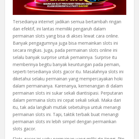
Tersedianya internet jadikan semua bertambah ringan
dan efektif, ini lantas memiliki pengaruh dalam
permainan slots yang bisa di akses lewat cara online.
Banyak pengagumnya juga bisa memainkan slots ini
secara ringkas. Juga, pada permainan slots online ini
selalu banyak surprise untuk pemainnya. Surprise itu
memberinya begitu banyak keuntungan pada pemain,
seperti tersedianya slots gacor itu. Masalahnya slots ini
diketahui selaku permainan yang mempercayakan hoki
dalam permainanya. Karenanya, kemenangan di dalam
permainan slots ini sukar sekali diantisipasi. Perputaran
dalam permaina slots ini cepat sekali sekali. Maka dari
itu, tak ada langkah mutlak sebetulnya untuk menangi
permainan slots ini. Tapi, taktik terbaik buat menangi
permainan slots ini lebih simpel dengan permainkan
slots gacor.
Slots gacor ini yaitu permainan yang miliki rtp tinggi. Rtp