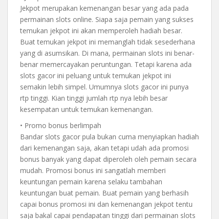
Jekpot merupakan kemenangan besar yang ada pada
permainan slots online. Siapa saja pemain yang sukses
temukan jekpot ini akan memperoleh hadiah besar.
Buat temukan jekpot ini memanglah tidak sesederhana
yang di asumsikan. Di mana, permainan slots ini benar-
benar memercayakan peruntungan. Tetapi karena ada
slots gacor ini peluang untuk temukan jekpot ini
semakin lebih simpel. Umumnya slots gacor ini punya
rtp tinggi. Kian tinggi jumlah rtp nya lebih besar
kesempatan untuk temukan kemenangan.
• Promo bonus berlimpah
Bandar slots gacor pula bukan cuma menyiapkan hadiah
dari kemenangan saja, akan tetapi udah ada promosi
bonus banyak yang dapat diperoleh oleh pemain secara
mudah. Promosi bonus ini sangatlah memberi
keuntungan pemain karena selaku tambahan
keuntungan buat pemain. Buat pemain yang berhasih
capai bonus promosi ini dan kemenangan jekpot tentu
saja bakal capai pendapatan tinggi dari permainan slots