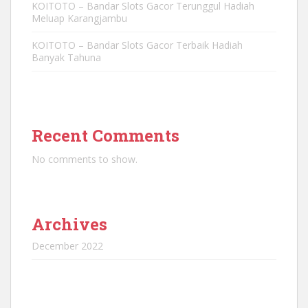
KOITOTO – Bandar Slots Gacor Terunggul Hadiah
Meluap Karangjambu
KOITOTO – Bandar Slots Gacor Terbaik Hadiah
Banyak Tahuna
Recent Comments
No comments to show.
Archives
December 2022