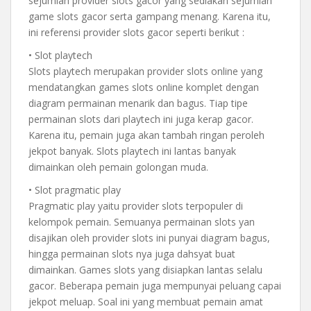
sejumlah provider slots gacor yang sediakan sejumlah
game slots gacor serta gampang menang. Karena itu,
ini referensi provider slots gacor seperti berikut :
• Slot playtech
Slots playtech merupakan provider slots online yang
mendatangkan games slots online komplet dengan
diagram permainan menarik dan bagus. Tiap tipe
permainan slots dari playtech ini juga kerap gacor.
Karena itu, pemain juga akan tambah ringan peroleh
jekpot banyak. Slots playtech ini lantas banyak
dimainkan oleh pemain golongan muda.
• Slot pragmatic play
Pragmatic play yaitu provider slots terpopuler di
kelompok pemain. Semuanya permainan slots yan
disajikan oleh provider slots ini punyai diagram bagus,
hingga permainan slots nya juga dahsyat buat
dimainkan. Games slots yang disiapkan lantas selalu
gacor. Beberapa pemain juga mempunyai peluang capai
jekpot meluap. Soal ini yang membuat pemain amat