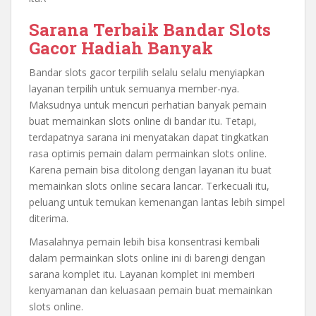
Sarana Terbaik Bandar Slots
Gacor Hadiah Banyak
Bandar slots gacor terpilih selalu selalu menyiapkan
layanan terpilih untuk semuanya member-nya.
Maksudnya untuk mencuri perhatian banyak pemain
buat memainkan slots online di bandar itu. Tetapi,
terdapatnya sarana ini menyatakan dapat tingkatkan
rasa optimis pemain dalam permainkan slots online.
Karena pemain bisa ditolong dengan layanan itu buat
memainkan slots online secara lancar. Terkecuali itu,
peluang untuk temukan kemenangan lantas lebih simpel
diterima.
Masalahnya pemain lebih bisa konsentrasi kembali
dalam permainkan slots online ini di barengi dengan
sarana komplet itu. Layanan komplet ini memberi
kenyamanan dan keluasaan pemain buat memainkan
slots online.