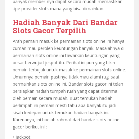
banyak member-nya dapat secara mudah memastikan
tipe provider slots mana yang bisa dimainkan.
Hadiah Banyak Dari Bandar
Slots Gacor Terpilih
Arah pemain masuk ke permainan slots online ini hanya
cuman mau peroleh keuntungan banyak. Masalahnya di
permainan slots online ini tawarkan keuntungan yang
besar berwujud jekpot itu. Perihal ini pun yang bikin
pemain terbujuk untuk masuk ke permainan slots online.
Umumnya pemain pastinya tidak mau alami rugi saat
permainkan slots online ini. Bandar slots gacor ini telah
persiapkan hadiah tumpah ruah yang dapat diterima
oleh pemain secara mudah. Buat temukan hadiah
berlimpah ini pemain mesti tahu apa banyak itu jadi
kisah kedepan untuk temukan hadiah banyak ini.
Karenanya, ini hadiah rahmat dari bandar slots online
gacor berikut ini :
• Jackpot