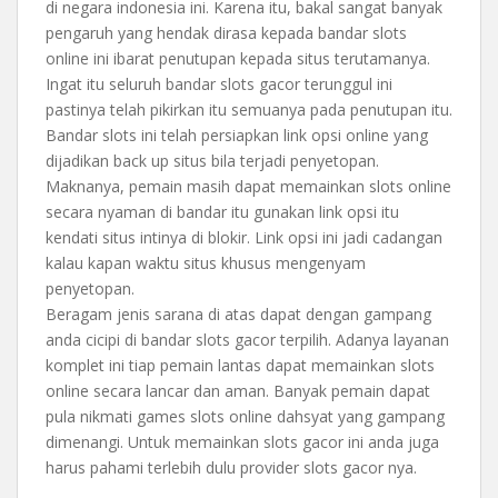
di negara indonesia ini. Karena itu, bakal sangat banyak
pengaruh yang hendak dirasa kepada bandar slots
online ini ibarat penutupan kepada situs terutamanya.
Ingat itu seluruh bandar slots gacor terunggul ini
pastinya telah pikirkan itu semuanya pada penutupan itu.
Bandar slots ini telah persiapkan link opsi online yang
dijadikan back up situs bila terjadi penyetopan.
Maknanya, pemain masih dapat memainkan slots online
secara nyaman di bandar itu gunakan link opsi itu
kendati situs intinya di blokir. Link opsi ini jadi cadangan
kalau kapan waktu situs khusus mengenyam
penyetopan.
Beragam jenis sarana di atas dapat dengan gampang
anda cicipi di bandar slots gacor terpilih. Adanya layanan
komplet ini tiap pemain lantas dapat memainkan slots
online secara lancar dan aman. Banyak pemain dapat
pula nikmati games slots online dahsyat yang gampang
dimenangi. Untuk memainkan slots gacor ini anda juga
harus pahami terlebih dulu provider slots gacor nya.