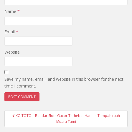
Name
*
Email
*
Website
Save my name, email, and website in this browser for the next
time I comment.
Post
KOITOTO – Bandar Slots Gacor Terhebat Hadiah Tumpah ruah
navigation
Muara Tami