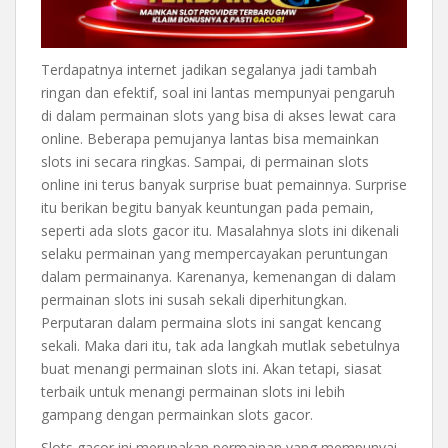
Terdapatnya internet jadikan segalanya jadi tambah
ringan dan efektif, soal ini lantas mempunyai pengaruh
di dalam permainan slots yang bisa di akses lewat cara
online. Beberapa pemujanya lantas bisa memainkan
slots ini secara ringkas. Sampai, di permainan slots
online ini terus banyak surprise buat pemainnya. Surprise
itu berikan begitu banyak keuntungan pada pemain,
seperti ada slots gacor itu. Masalahnya slots ini dikenali
selaku permainan yang mempercayakan peruntungan
dalam permainanya. Karenanya, kemenangan di dalam
permainan slots ini susah sekali diperhitungkan.
Perputaran dalam permaina slots ini sangat kencang
sekali. Maka dari itu, tak ada langkah mutlak sebetulnya
buat menangi permainan slots ini. Akan tetapi, siasat
terbaik untuk menangi permainan slots ini lebih
gampang dengan permainkan slots gacor.
Slots gacor ini merupakan permainan yang mempunyai