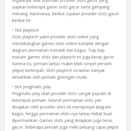
segalanya. Ada sejumlah provider slots gacor yang
siapkan beberapa game slots gacor serta gampang
menang. Karenanya, berikut rujukan provider slots gacor
berikut ini :
• Slot playtech
Slots playtech yakni provider slots online yang
mendatangkan games slots online komplet dengan
diagram permainan menarik dan bagus. Tiap-tiap
macam games slots dari playtech ini juga kerap gacor.
Karena itu, pemain lantas makin lebih simpel peroleh
jekpot berlimpah. Slots playtech ini lantas banyak
dimainkan oleh pemain golongan muda.
• Slot pragmatic play
Pragmatic play ialah provider slots sangat populer di
kelompok pemain. Seluruh permainan slots yan
disiapkan oleh provider slots ini mempunyai diagram
bagus, hingga permainan slots nya lantas hebat buat
dipermainkan. Games slots yang disiapkan juga terus
gacor. Beberapa pemain juga miliki peluang capai jekpot