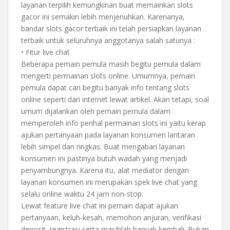
layanan terpilih kemungkinan buat memainkan slots
gacor ini semakin lebih menjenuhkan. Karenanya,
bandar slots gacor terbaik ini telah persiapkan layanan
terbaik untuk seluruhnya anggotanya salah satunya :
• Fitur live chat
Beberapa pemain pemula masih begitu pemula dalam
mengerti permainan slots online. Umumnya, pemain
pemula dapat cari begitu banyak info tentang slots
online seperti dari internet lewat artikel. Akan tetapi, soal
umum dijalankan oleh pemain pemula dalam
memperoleh info perihal permainan slots ini yaitu kerap
ajukan pertanyaan pada layanan konsumen lantaran
lebih simpel dan ringkas. Buat mengabari layanan
konsumen ini pastinya butuh wadah yang menjadi
penyambungnya. Karena itu, alat mediator dengan
layanan konsumen ini merupakan spek live chat yang
selalu online waktu 24 jam non-stop.
Lewat feature live chat ini pemain dapat ajukan
pertanyaan, keluh-kesah, memohon anjuran, verifikasi
deposit, registrasi serta masihlah banyak kembali. Bukan