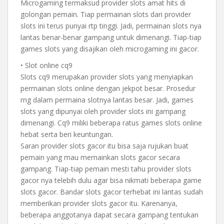
Microgaming termaksud provider slots amat hits di
golongan pemain. Tiap permainan slots dari provider
slots ini terus punyai rtp tinggi. Jadi, permainan slots nya
lantas benar-benar gampang untuk dimenangi. Tiap-tiap
games slots yang disajikan oleh microgaming ini gacor.
• Slot online cq9
Slots cq9 merupakan provider slots yang menyiapkan
permainan slots online dengan jekpot besar. Prosedur
rng dalam permaina slotnya lantas besar. Jadi, games
slots yang dipunyai oleh provider slots ini gampang
dimenangi. Cq9 miliki beberapa ratus games slots online
hebat serta beri keuntungan.
Saran provider slots gacor itu bisa saja rujukan buat
pemain yang mau memainkan slots gacor secara
gampang. Tiap-tiap pemain mesti tahu provider slots
gacor nya telebih dulu agar bisa nikmati beberapa game
slots gacor. Bandar slots gacor terhebat ini lantas sudah
memberikan provider slots gacor itu. Karenanya,
beberapa anggotanya dapat secara gampang tentukan