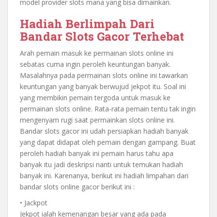
model provider slots mana yang bisa dimainkan.
Hadiah Berlimpah Dari
Bandar Slots Gacor Terhebat
Arah pemain masuk ke permainan slots online ini
sebatas cuma ingin peroleh keuntungan banyak.
Masalahnya pada permainan slots online ini tawarkan
keuntungan yang banyak berwujud jekpot itu. Soal ini
yang membikin pemain tergoda untuk masuk ke
permainan slots online. Rata-rata pemain tentu tak ingin
mengenyam rugi saat permainkan slots online ini.
Bandar slots gacor ini udah persiapkan hadiah banyak
yang dapat didapat oleh pemain dengan gampang. Buat
peroleh hadiah banyak ini pemain harus tahu apa
banyak itu jadi deskripsi nanti untuk temukan hadiah
banyak ini. Karenanya, berikut ini hadiah limpahan dari
bandar slots online gacor berikut ini :
• Jackpot
Jekpot ialah kemenangan besar yang ada pada