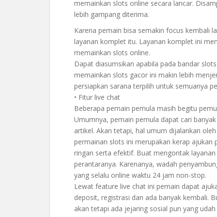
memainkan slots online secara lancar. Disam
lebih gampang diterima.
Karena pemain bisa semakin focus kembali lag
layanan komplet itu. Layanan komplet ini 
memainkan slots online.
Dapat diasumsikan apabila pada bandar slots 
memainkan slots gacor ini makin lebih menjen
persiapkan sarana terpilih untuk semuanya pes
• Fitur live chat
Beberapa pemain pemula masih begitu pemul
Umumnya, pemain pemula dapat cari banyak inf
artikel. Akan tetapi, hal umum dijalankan ol
permainan slots ini merupakan kerap ajukan 
ringan serta efektif. Buat mengontak layana
perantaranya. Karenanya, wadah penyambung 
yang selalu online waktu 24 jam non-stop.
Lewat feature live chat ini pemain dapat ajuka
deposit, registrasi dan ada banyak kembali. B
akan tetapi ada jejaring sosial pun yang udah