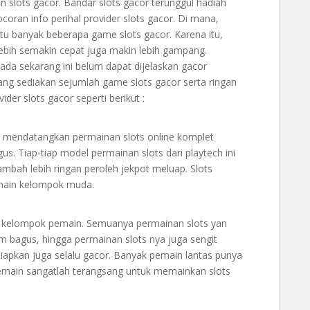
n slots gacor. Bandar slots gacor terunggul hadiah
oran info perihal provider slots gacor. Di mana,
gitu banyak beberapa game slots gacor. Karena itu,
ebih semakin cepat juga makin lebih gampang.
 ada sekarang ini belum dapat dijelaskan gacor
yang sediakan sejumlah game slots gacor serta ringan
ider slots gacor seperti berikut :
ang mendatangkan permainan slots online komplet
. Tiap-tiap model permainan slots dari playtech ini
ambah lebih ringan peroleh jekpot meluap. Slots
emain kelompok muda.
 di kelompok pemain. Semuanya permainan slots yan
ram bagus, hingga permainan slots nya juga sengit
siapkan juga selalu gacor. Banyak pemain lantas punya
 pemain sangatlah terangsang untuk memainkan slots