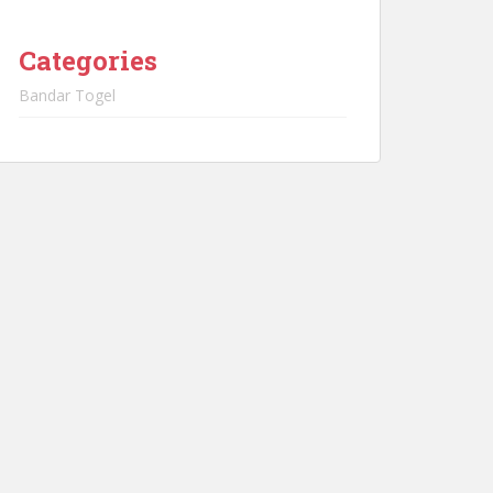
Categories
Bandar Togel