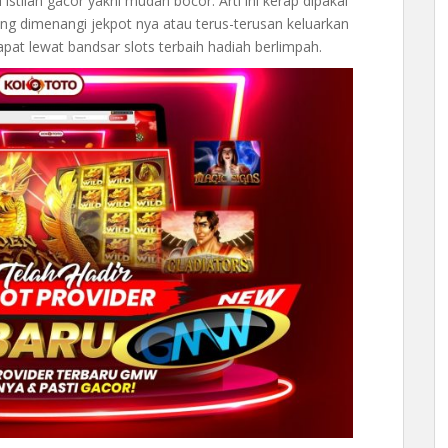
 istilah gacor yakni mudah bocor. Arti ini kerap dipakai
ng dimenangi jekpot nya atau terus-terusan keluarkan
apat lewat bandsar slots terbaih hadiah berlimpah.