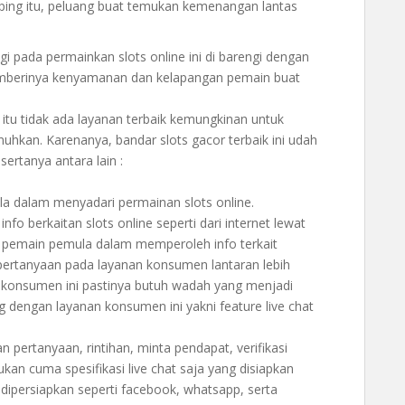
ping itu, peluang buat temukan kemenangan lantas
i pada permainkan slots online ini di barengi dengan
memberinya kenyamanan dan kelapangan pemain buat
itu tidak ada layanan terbaik kemungkinan untuk
uhkan. Karenanya, bandar slots gacor terbaik ini udah
ertanya antara lain :
a dalam menyadari permainan slots online.
o berkaitan slots online seperti dari internet lewat
eh pemain pemula dalam memperoleh info terkait
pertanyaan pada layanan konsumen lantaran lebih
n konsumen ini pastinya butuh wadah yang menjadi
dengan layanan konsumen ini yakni feature live chat
n pertanyaan, rintihan, minta pendapat, verifikasi
ukan cuma spesifikasi live chat saja yang disiapkan
 dipersiapkan seperti facebook, whatsapp, serta