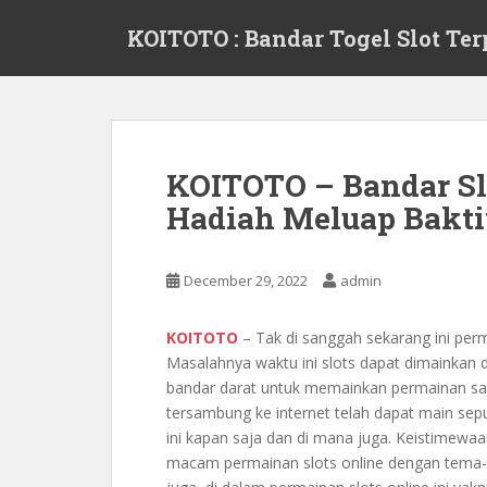
S
KOITOTO : Bandar Togel Slot Te
k
i
p
t
o
m
KOITOTO – Bandar Sl
a
Hadiah Meluap Bakti
i
n
c
December 29, 2022
admin
o
n
t
KOITOTO
– Tak di sanggah sekarang ini per
e
Masalahnya waktu ini slots dapat dimainkan d
n
bandar darat untuk memainkan permainan sa
t
tersambung ke internet telah dapat main se
ini kapan saja dan di mana juga. Keistimewaan
macam permainan slots online dengan tema-