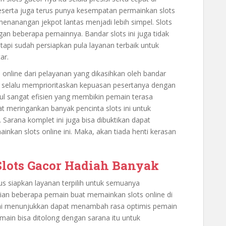
eserta juga terus punya kesempatan permainkan slots
enanangan jekpot lantas menjadi lebih simpel. Slots
n beberapa pemainnya. Bandar slots ini juga tidak
tapi sudah persiapkan pula layanan terbaik untuk
ar.
nline dari pelayanan yang dikasihkan oleh bandar
lalu selalu memprioritaskan kepuasan pesertanya dengan
ul sangat efisien yang membikin pemain terasa
meringankan banyak pencinta slots ini untuk
 Sarana komplet ini juga bisa dibuktikan dapat
nkan slots online ini. Maka, akan tiada henti kerasan
Slots Gacor Hadiah Banyak
us siapkan layanan terpilih untuk semuanya
ian beberapa pemain buat memainkan slots online di
n ini menunjukkan dapat menambah rasa optimis pemain
main bisa ditolong dengan sarana itu untuk