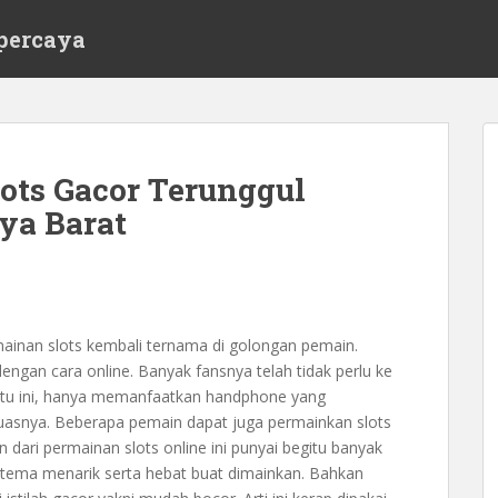
rpercaya
ots Gacor Terunggul
ya Barat
mainan slots kembali ternama di golongan pemain.
engan cara online. Banyak fansnya telah tidak perlu ke
tu ini, hanya memanfaatkan handphone yang
puasnya. Beberapa pemain dapat juga permainkan slots
 dari permainan slots online ini punyai begitu banyak
tema menarik serta hebat buat dimainkan. Bahkan