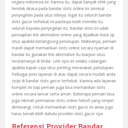
negara indonesia ini. Karena itu, dapat banyak efek yang
hendak dirasa pada bandar slots online ini semisal
penyegelan pada situs intinya. Ingat itu seluruh bandar
slots gacor terhebat ini pastinya telah memikir itu
seluruh kepada penyegelan itu. Bandar slots ini udah
persiapkan link alternative online yang dijadikan back up
situs apabila berlangsung penutupan. Maknanya, pemain
masih dapat memainkan slots online secara nyaman di
bandar itu gunakan link alternative itu biarpun situs
terutamanya di blokir. Link opsi ini selaku cadangan
apabila kapan saja situs penting merasakan penutupan.
Pelbagai jenis layanan di atas dapat secara mudah anda
cicipi di bandar slots gacor terhebat. Karena ada layanan
komplet ini tiap pemain juga bisa memainkan slots
online secara lancar serta aman. Beberapa pemain bisa
juga nikmati permainan slots online heboh yang simpel
dimenangi. Untuk memainkan slots gacor ini anda juga
harus kenali lebih dahulu provider slots gacor nya.
Referensi Provider Bandar