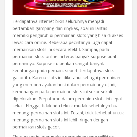
Terdapatnya internet bikin seluruhnya menjadi
bertambah gampang dan ringkas, soal ini lantas
memiliki pengaruh di permainan slots yang bisa di akses
lewat cara online. Beberapa pecintanya juga dapat
memainkan slots ini secara efektif. Sampai, pada
permainan slots online ini terus banyak surprise buat
pemainnya. Surprise itu berikan sangat banyak
keuntungan pada pemain, seperti terdapatnya slots
gacor itu. Karena slots ini diketahui sebagai permainan
yang mempercayakan hoki dalam permainanya. Jadi,
kemenangan pada permainan slots ini sukar sekali
diperkirakan. Perputaran dalam permaina slots ini cepat
sekali. Hingga, tidak ada teknik mutlak sebetulnya buat
menangi permainan slots ini. Tetapi, trick terhebat untuk
menangi permainan slots ini lebih ringan dengan
permainkan slots gacor.
Slots gacor ini merupakan permainan yang miliki rtp