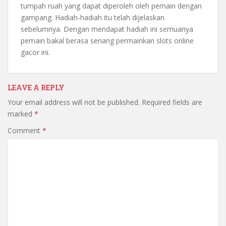
tumpah ruah yang dapat diperoleh oleh pemain dengan
gampang. Hadiah-hadiah itu telah dijelaskan
sebelumnya. Dengan mendapat hadiah ini semuanya
pemain bakal berasa senang permainkan slots online
gacor ini.
LEAVE A REPLY
Your email address will not be published.
Required fields are
marked
*
Comment
*