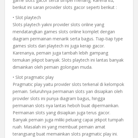
game slots gacor serta simpel menang. Karena itu,
berikut ini saran provider slots gacor seperti berikut :
• Slot playtech
Slots playtech yakni provider slots online yang
mendatangkan games slots online komplet dengan
diagram permainan menarik serta bagus. Tiap-tiap type
games slots dari playtech ini juga kerap gacor.
Karenanya, pemain juga tambah lebih gampang
temukan jekpot banyak. Slots playtech ini lantas banyak
dimainkan oleh pemain golongan muda.
• Slot pragmatic play
Pragmatic play yaitu provider slots terkenal di kelompok
pemain. Seluruhnya permainan slots yan disiapkan oleh
provider slots ini punya diagram bagus, hingga
permainan slots nya lantas heboh buat dipermainkan.
Permainan slots yang disiapkan juga terus gacor.
Banyak pemain juga miliki peluang capai jekpot tumpah
ruah. Masalah ini yang membuat pemain amat
terangsang buat memainkan slots pragmatic play ini.