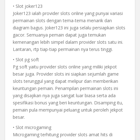
• Slot joker123
Joker123 ialah provider slots online yang punyai variasi
permainan slots dengan tema-tema menarik dan
diagram bagus. Joker123 ini juga selalu persiapkan slots
gacor. Semuanya pemain dapat juga temukan
kemenangan lebih simpel dalam provider slots satu ini.
Lantaran, rtp tiap-tiap permainan nya terus tinggi.
• Slot pg soft
Pg soft yaitu provider slots online yang miliki jekpot
besar juga. Provider slots ini siapkan sejumlah game
slots terunggul yang dapat melipur dan memberikan
keuntungan pemain. Penampilan permainan slots ini
yang disajikan nya juga sangat luar biasa serta ada
spesifikasi bonus yang beri keuntungan. Disamping itu,
pemain pula mempunyai peluang untuk peroleh jekpot
besar.
• Slot microgaming
Microgaming terhitung provider slots amat hits di