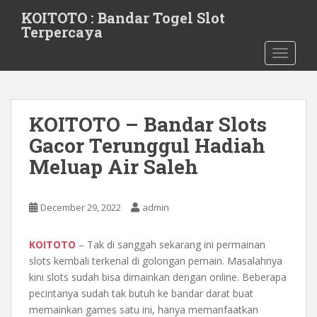
S
KOITOTO : Bandar Togel Slot
k
Terpercaya
i
TOGGLE
p
t
o
m
KOITOTO – Bandar Slots
a
i
Gacor Terunggul Hadiah
n
Meluap Air Saleh
c
o
n
December 29, 2022
admin
t
e
KOITOTO
– Tak di sanggah sekarang ini permainan
n
slots kembali terkenal di golongan pemain. Masalahnya
t
kini slots sudah bisa dimainkan dengan online. Beberapa
pecintanya sudah tak butuh ke bandar darat buat
memainkan games satu ini, hanya memanfaatkan