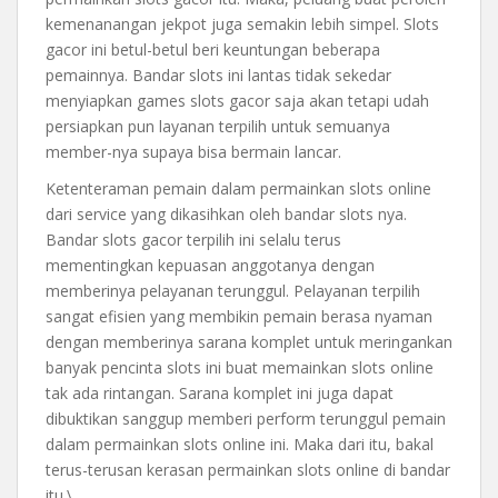
kemenanangan jekpot juga semakin lebih simpel. Slots
gacor ini betul-betul beri keuntungan beberapa
pemainnya. Bandar slots ini lantas tidak sekedar
menyiapkan games slots gacor saja akan tetapi udah
persiapkan pun layanan terpilih untuk semuanya
member-nya supaya bisa bermain lancar.
Ketenteraman pemain dalam permainkan slots online
dari service yang dikasihkan oleh bandar slots nya.
Bandar slots gacor terpilih ini selalu terus
mementingkan kepuasan anggotanya dengan
memberinya pelayanan terunggul. Pelayanan terpilih
sangat efisien yang membikin pemain berasa nyaman
dengan memberinya sarana komplet untuk meringankan
banyak pencinta slots ini buat memainkan slots online
tak ada rintangan. Sarana komplet ini juga dapat
dibuktikan sanggup memberi perform terunggul pemain
dalam permainkan slots online ini. Maka dari itu, bakal
terus-terusan kerasan permainkan slots online di bandar
itu.\