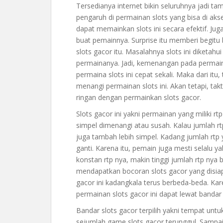
Tersedianya internet bikin seluruhnya jadi ta
pengaruh di permainan slots yang bisa di ak
dapat memainkan slots ini secara efektif. Juga
buat pemainnya. Surprise itu memberi begitu
slots gacor itu. Masalahnya slots ini diket
permainanya. Jadi, kemenangan pada permaina
permaina slots ini cepat sekali. Maka dari it
menangi permainan slots ini. Akan tetapi, takt
ringan dengan permainkan slots gacor.
Slots gacor ini yakni permainan yang miliki rtp 
simpel dimenangi atau susah. Kalau jumlah 
juga tambah lebih simpel. Kadang jumlah rtp y
ganti. Karena itu, pemain juga mesti selalu ya
konstan rtp nya, makin tinggi jumlah rtp nya 
mendapatkan bocoran slots gacor yang disiapk
gacor ini kadangkala terus berbeda-beda. Kar
permainan slots gacor ini dapat lewat bandar 
Bandar slots gacor terpilih yakni tempat unt
sejumlah game slots gacor terunggul. Sampai, 