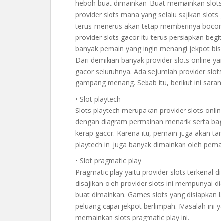
heboh buat dimainkan. Buat memainkan slots g
provider slots mana yang selalu sajikan slots 
terus-menerus akan tetap memberinya bocoran
provider slots gacor itu terus persiapkan be
banyak pemain yang ingin menangi jekpot bis
Dari demikian banyak provider slots online 
gacor seluruhnya. Ada sejumlah provider slo
gampang menang. Sebab itu, berikut ini saran
• Slot playtech
Slots playtech merupakan provider slots onl
dengan diagram permainan menarik serta bagus
kerap gacor. Karena itu, pemain juga akan t
playtech ini juga banyak dimainkan oleh pe
• Slot pragmatic play
Pragmatic play yaitu provider slots terkenal
disajikan oleh provider slots ini mempunyai
buat dimainkan. Games slots yang disiapkan l
peluang capai jekpot berlimpah. Masalah in
memainkan slots pragmatic play ini.