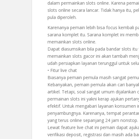
dalam permainkan slots online. Karena pemai
slots online secara lancar. Tidak hanya itu,
pula diperoleh.
Karenanya pemain lebih bisa focus kembali pa
sarana komplet itu. Sarana komplet ini mem
memainkan slots online.
Dapat diasumsikan bila pada bandar slots itu
memainkan slots gacor ini akan tambah menje
udah persiapkan layanan terunggul untuk sel
• Fitur live chat
Biasanya pemain pemula masih sangat pemul
Kebanyakan, pemain pemula akan cari banyak i
artikel. Tetapi, soal sangat umum dijalankan
permainan slots ini yakni kerap ajukan perta
efektif. Untuk mengabari layanan konsumen i
penyambungnya. Karenanya, tempat perantara
yang terus online sepanjang 24 jam nonstop.
Lewat feature live chat ini pemain dapat aj
verifikasi deposit, registrasi dan masih ada 