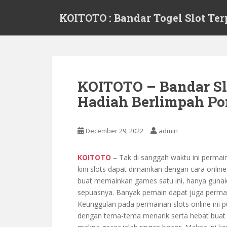
S
KOITOTO : Bandar Togel Slot Te
k
i
p
t
o
m
KOITOTO – Bandar Sl
a
Hadiah Berlimpah Po
i
n
c
December 29, 2022
admin
o
n
t
KOITOTO
– Tak di sanggah waktu ini permai
e
kini slots dapat dimainkan dengan cara onlin
n
buat memainkan games satu ini, hanya gunak
t
sepuasnya. Banyak pemain dapat juga permain
Keunggulan pada permainan slots online ini 
dengan tema-tema menarik serta hebat buat di