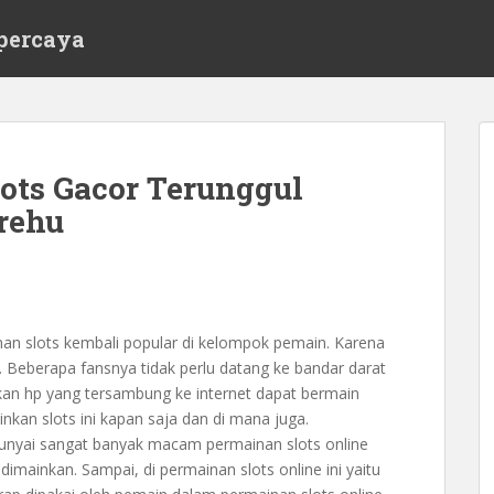
rpercaya
ots Gacor Terunggul
rehu
nan slots kembali popular di kelompok pemain. Karena
e. Beberapa fansnya tidak perlu datang ke bandar darat
an hp yang tersambung ke internet dapat bermain
kan slots ini kapan saja dan di mana juga.
punyai sangat banyak macam permainan slots online
mainkan. Sampai, di permainan slots online ini yaitu