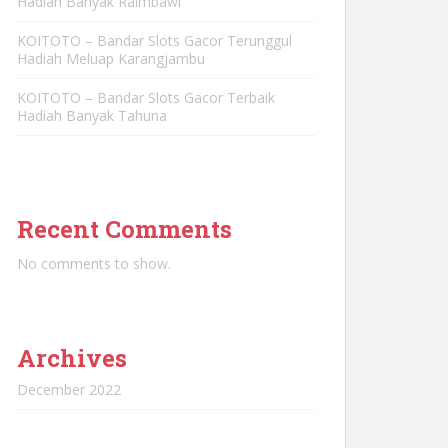
Hadiah Banyak Raimbawi
KOITOTO – Bandar Slots Gacor Terunggul
Hadiah Meluap Karangjambu
KOITOTO – Bandar Slots Gacor Terbaik
Hadiah Banyak Tahuna
Recent Comments
No comments to show.
Archives
December 2022