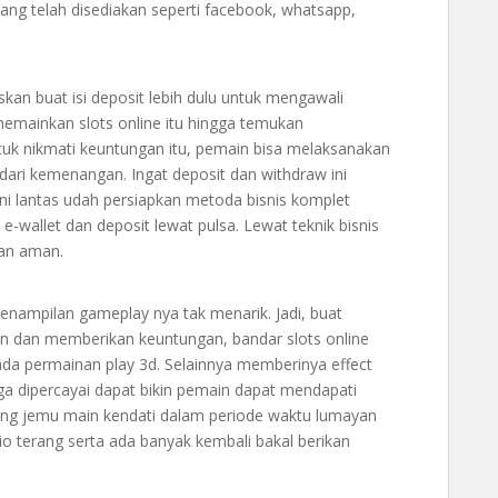
 yang telah disediakan seperti facebook, whatsapp,
skan buat isi deposit lebih dulu untuk mengawali
memainkan slots online itu hingga temukan
k nikmati keuntungan itu, pemain bisa melaksanakan
dari kemenangan. Ingat deposit dan withdraw ini
 ini lantas udah persiapkan metoda bisnis komplet
 e-wallet dan deposit lewat pulsa. Lewat teknik bisnis
gan aman.
penampilan gameplay nya tak menarik. Jadi, buat
 dan memberikan keuntungan, bandar slots online
da permainan play 3d. Selainnya memberinya effect
ga dipercayai dapat bikin pemain dapat mendapati
ng jemu main kendati dalam periode waktu lumayan
o terang serta ada banyak kembali bakal berikan