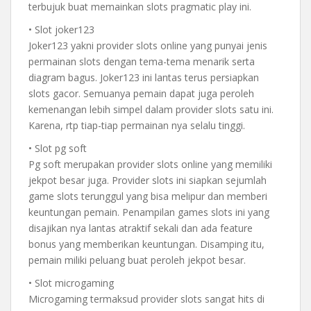
terbujuk buat memainkan slots pragmatic play ini.
• Slot joker123
Joker123 yakni provider slots online yang punyai jenis
permainan slots dengan tema-tema menarik serta
diagram bagus. Joker123 ini lantas terus persiapkan
slots gacor. Semuanya pemain dapat juga peroleh
kemenangan lebih simpel dalam provider slots satu ini.
Karena, rtp tiap-tiap permainan nya selalu tinggi.
• Slot pg soft
Pg soft merupakan provider slots online yang memiliki
jekpot besar juga. Provider slots ini siapkan sejumlah
game slots terunggul yang bisa melipur dan memberi
keuntungan pemain. Penampilan games slots ini yang
disajikan nya lantas atraktif sekali dan ada feature
bonus yang memberikan keuntungan. Disamping itu,
pemain miliki peluang buat peroleh jekpot besar.
• Slot microgaming
Microgaming termaksud provider slots sangat hits di