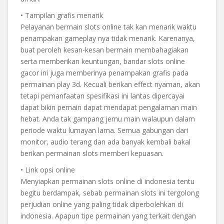
• Tampilan grafis menarik
Pelayanan bermain slots online tak kan menarik waktu
penampakan gameplay nya tidak menarik. Karenanya,
buat peroleh kesan-kesan bermain membahagiakan
serta memberikan keuntungan, bandar slots online
gacor ini juga memberinya penampakan grafis pada
permainan play 3d. Kecuali berikan effect nyaman, akan
tetapi pemanfaatan spesifikasi ini lantas dipercayai
dapat bikin pemain dapat mendapat pengalaman main
hebat. Anda tak gampang jemu main walaupun dalam
periode waktu lumayan lama. Semua gabungan dari
monitor, audio terang dan ada banyak kembali bakal
berikan permainan slots memberi kepuasan.
• Link opsi online
Menyiapkan permainan slots online di indonesia tentu
begitu berdampak, sebab permainan slots ini tergolong
perjudian online yang paling tidak diperbolehkan di
indonesia. Apapun tipe permainan yang terkait dengan