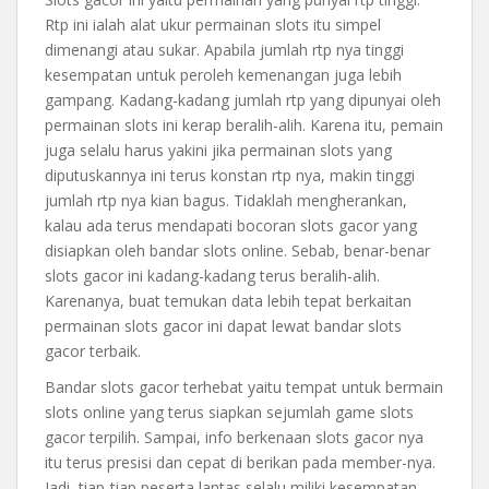
Rtp ini ialah alat ukur permainan slots itu simpel
dimenangi atau sukar. Apabila jumlah rtp nya tinggi
kesempatan untuk peroleh kemenangan juga lebih
gampang. Kadang-kadang jumlah rtp yang dipunyai oleh
permainan slots ini kerap beralih-alih. Karena itu, pemain
juga selalu harus yakini jika permainan slots yang
diputuskannya ini terus konstan rtp nya, makin tinggi
jumlah rtp nya kian bagus. Tidaklah mengherankan,
kalau ada terus mendapati bocoran slots gacor yang
disiapkan oleh bandar slots online. Sebab, benar-benar
slots gacor ini kadang-kadang terus beralih-alih.
Karenanya, buat temukan data lebih tepat berkaitan
permainan slots gacor ini dapat lewat bandar slots
gacor terbaik.
Bandar slots gacor terhebat yaitu tempat untuk bermain
slots online yang terus siapkan sejumlah game slots
gacor terpilih. Sampai, info berkenaan slots gacor nya
itu terus presisi dan cepat di berikan pada member-nya.
Jadi, tiap-tiap peserta lantas selalu miliki kesempatan