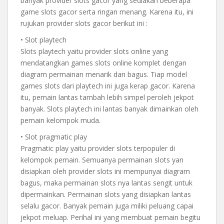
banyak provider slots gacor yang sediakan beberapa
game slots gacor serta ringan menang. Karena itu, ini
rujukan provider slots gacor berikut ini :
• Slot playtech
Slots playtech yaitu provider slots online yang
mendatangkan games slots online komplet dengan
diagram permainan menarik dan bagus. Tiap model
games slots dari playtech ini juga kerap gacor. Karena
itu, pemain lantas tambah lebih simpel peroleh jekpot
banyak. Slots playtech ini lantas banyak dimainkan oleh
pemain kelompok muda.
• Slot pragmatic play
Pragmatic play yaitu provider slots terpopuler di
kelompok pemain. Semuanya permainan slots yan
disiapkan oleh provider slots ini mempunyai diagram
bagus, maka permainan slots nya lantas sengit untuk
dipermainkan. Permainan slots yang disiapkan lantas
selalu gacor. Banyak pemain juga miliki peluang capai
jekpot meluap. Perihal ini yang membuat pemain begitu