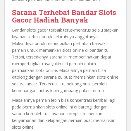
Sarana Terhebat Bandar Slots
Gacor Hadiah Banyak
Bandar slots gacor terbaik terus-menerus selalu siapkan
layanan terbaik untuk seluruhnya anggotanya.
Maksudnya untuk menimbulkan perhatian banyak
pemain untuk memainkan slots online di bandar itu.
Tetapi, tersedianya sarana ini memperlihatkan dapat
mempertingkat rasa yakin diri pemain dalam
permainkan slots online. Masalahnya pemain bisa
ditolong dengan sarana itu buat memainkan slots online
secara lancar. Terkecuali itu, peluang buat peroleh
kemenangan lantas lebih gampang pula diterima.
Masalahnya pemain lebih bisa konsentrasi kembali lagi
pada permainkan slots online ini di barengi dengan
sarana komplet itu. Layanan komplet ini berikan
kenyamanan dan kelapangan pemain buat memainkan
slots online.