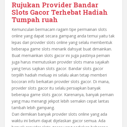
Rujukan Provider Bandar
Slots Gacor Terhebat Hadiah
Tumpah ruah
Kemunculan bermacam ragam tipe permainan slots
online yang dapat secara gampang anda temui yaitu tak
lepas dari provider slots online yang selalu membentuk
beberapa game slots menarik dahsyat buat dimainkan.
Buat memainkan slots gacor ini juga pastinya pemain
juga harus memutuskan provider slots mana sajakah
yang terus sajikan slots gacor. Bandar slots gacor
terpilih hadiah meluap ini selalu akan tetap memberi
bocoran info berkaitan provider slots gacor. Di mana,
provider slots gacor itu selalu persiapkan banyak
beberapa game slots gacor. Karenanya, banyak pemain
yang mau menangi jekpot lebih semakin cepat lantas
tambah lebih gampang.
Dari demikian banyak provider slots online yang ada
waktu ini belum dapat dijelaskan gacor semua. Ada