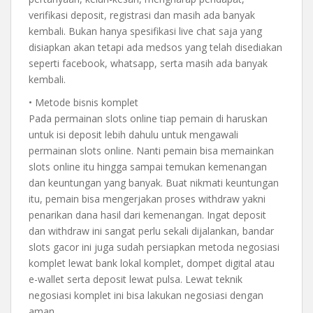
verifikasi deposit, registrasi dan masih ada banyak
kembali. Bukan hanya spesifikasi live chat saja yang
disiapkan akan tetapi ada medsos yang telah disediakan
seperti facebook, whatsapp, serta masih ada banyak
kembali.
• Metode bisnis komplet
Pada permainan slots online tiap pemain di haruskan
untuk isi deposit lebih dahulu untuk mengawali
permainan slots online. Nanti pemain bisa memainkan
slots online itu hingga sampai temukan kemenangan
dan keuntungan yang banyak. Buat nikmati keuntungan
itu, pemain bisa mengerjakan proses withdraw yakni
penarikan dana hasil dari kemenangan. Ingat deposit
dan withdraw ini sangat perlu sekali dijalankan, bandar
slots gacor ini juga sudah persiapkan metoda negosiasi
komplet lewat bank lokal komplet, dompet digital atau
e-wallet serta deposit lewat pulsa. Lewat teknik
negosiasi komplet ini bisa lakukan negosiasi dengan
aman.