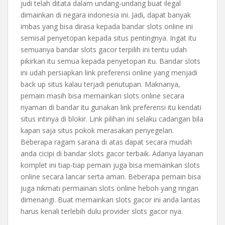
judi telah ditata dalam undang-undang buat ilegal
dimainkan di negara indonesia ini. Jadi, dapat banyak
imbas yang bisa dirasa kepada bandar slots online ini
semisal penyetopan kepada situs pentingnya. Ingat itu
semuanya bandar slots gacor terpilih ini tentu udah
pikirkan itu semua kepada penyetopan itu. Bandar slots
ini udah persiapkan link preferensi online yang menjadi
back up situs kalau terjadi penutupan. Maknanya,
pemain masih bisa memainkan slots online secara
nyaman di bandar itu gunakan link preferensi itu kendati
situs intinya di blokir. Link pilihan ini selaku cadangan bila
kapan saja situs pokok merasakan penyegelan.
Beberapa ragam sarana di atas dapat secara mudah
anda cicipi di bandar slots gacor terbaik. Adanya layanan
komplet ini tiap-tiap pemain juga bisa memainkan slots
online secara lancar serta aman. Beberapa pemain bisa
juga nikmati permainan slots online heboh yang ringan
dimenangi. Buat memainkan slots gacor ini anda lantas
harus kenali terlebih dulu provider slots gacor nya.