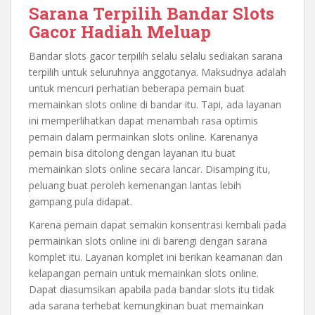
Sarana Terpilih Bandar Slots
Gacor Hadiah Meluap
Bandar slots gacor terpilih selalu selalu sediakan sarana
terpilih untuk seluruhnya anggotanya. Maksudnya adalah
untuk mencuri perhatian beberapa pemain buat
memainkan slots online di bandar itu. Tapi, ada layanan
ini memperlihatkan dapat menambah rasa optimis
pemain dalam permainkan slots online. Karenanya
pemain bisa ditolong dengan layanan itu buat
memainkan slots online secara lancar. Disamping itu,
peluang buat peroleh kemenangan lantas lebih
gampang pula didapat.
Karena pemain dapat semakin konsentrasi kembali pada
permainkan slots online ini di barengi dengan sarana
komplet itu. Layanan komplet ini berikan keamanan dan
kelapangan pemain untuk memainkan slots online.
Dapat diasumsikan apabila pada bandar slots itu tidak
ada sarana terhebat kemungkinan buat memainkan