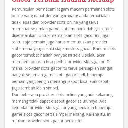
Kemunculan bermacam ragam macam permainan slots
online yang dapat dengan gampang anda temui ialah
tidak lepas dari provider slots online yang terus
membuat sejumlah game slots menarik dahsyat untuk
dipermainkan. Untuk memainkan slots gacor ini juga
tentu saja pemain juga harus memutuskan provider
slots mana yang selalu siapkan slots gacor. Bandar slots
gacor terhebat hadiah banyak ini selalu selalu akan
memberi bocoran info perihal provider slots gacor. Di
mana, provider slots gacor itu terus persiapkan sangat
banyak sejumlah game slots gacor. Jadi, beberapa
pemain yang pengin menangi jekpot bisa lebih cepat
juga tambah lebih simpel.
Dari beberapa provider slots online yang ada sekarang
memang tidak dapat disebut gacor seluruhnya. Ada
sejumlah provider slots gacor yang sediakan beberapa
game slots gacor serta simpel menang. Karena itu, ini
rujukan provider slots gacor berikut ini :