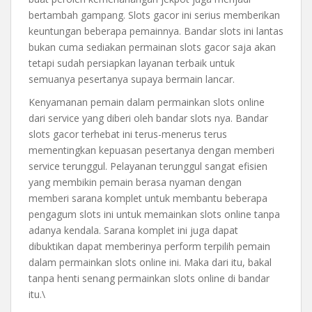
bertambah gampang. Slots gacor ini serius memberikan
keuntungan beberapa pemainnya. Bandar slots ini lantas
bukan cuma sediakan permainan slots gacor saja akan
tetapi sudah persiapkan layanan terbaik untuk
semuanya pesertanya supaya bermain lancar.
Kenyamanan pemain dalam permainkan slots online
dari service yang diberi oleh bandar slots nya. Bandar
slots gacor terhebat ini terus-menerus terus
mementingkan kepuasan pesertanya dengan memberi
service terunggul. Pelayanan terunggul sangat efisien
yang membikin pemain berasa nyaman dengan
memberi sarana komplet untuk membantu beberapa
pengagum slots ini untuk memainkan slots online tanpa
adanya kendala. Sarana komplet ini juga dapat
dibuktikan dapat memberinya perform terpilih pemain
dalam permainkan slots online ini. Maka dari itu, bakal
tanpa henti senang permainkan slots online di bandar
itu.\