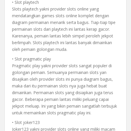
• Slot playtech
Slots playtech yakni provider slots online yang
mendatangkan games slots online komplet dengan
diagram permainan menarik serta bagus. Tiap-tiap tipe
permainan slots dari playtech ini lantas kerap gacor.
Karenanya, pemain lantas lebih simpel peroleh jekpot
berlimpah. Slots playtech ini lantas banyak dimainkan
oleh pemain golongan muda.
• Slot pragmatic play
Pragmatic play yakni provider slots sangat populer di
golongan pemain. Semuanya permainan slots yan
disajikan oleh provider slots ini punya diagram bagus,
maka dari itu permainan slots nya juga hebat buat
dimainkan. Permainan slots yang disiapkan juga terus
gacor. Beberapa pemain lantas miliki peluang capai
jekpot meluap. Ini yang bikin pemain sangatlah terbujuk
untuk memainkan slots pragmatic play ini.
• Slot joker123
Joker123 yakni provider slots online yang miliki macam