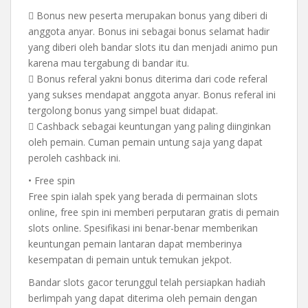
 Bonus new peserta merupakan bonus yang diberi di
anggota anyar. Bonus ini sebagai bonus selamat hadir
yang diberi oleh bandar slots itu dan menjadi animo pun
karena mau tergabung di bandar itu.
 Bonus referal yakni bonus diterima dari code referal
yang sukses mendapat anggota anyar. Bonus referal ini
tergolong bonus yang simpel buat didapat.
 Cashback sebagai keuntungan yang paling diinginkan
oleh pemain. Cuman pemain untung saja yang dapat
peroleh cashback ini.
• Free spin
Free spin ialah spek yang berada di permainan slots
online, free spin ini memberi perputaran gratis di pemain
slots online. Spesifikasi ini benar-benar memberikan
keuntungan pemain lantaran dapat memberinya
kesempatan di pemain untuk temukan jekpot.
Bandar slots gacor terunggul telah persiapkan hadiah
berlimpah yang dapat diterima oleh pemain dengan