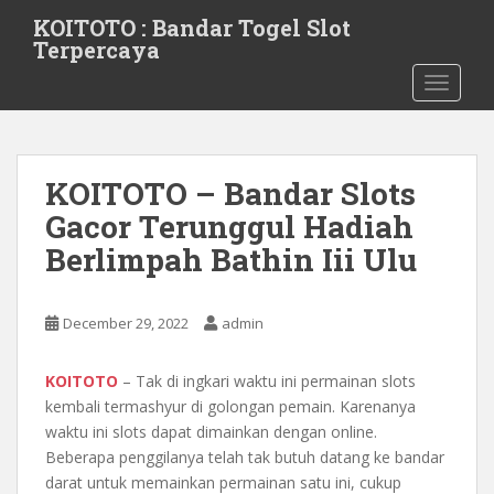
S
KOITOTO : Bandar Togel Slot
k
Terpercaya
i
TOGGLE
p
t
o
m
KOITOTO – Bandar Slots
a
i
Gacor Terunggul Hadiah
n
Berlimpah Bathin Iii Ulu
c
o
n
December 29, 2022
admin
t
e
KOITOTO
– Tak di ingkari waktu ini permainan slots
n
kembali termashyur di golongan pemain. Karenanya
t
waktu ini slots dapat dimainkan dengan online.
Beberapa penggilanya telah tak butuh datang ke bandar
darat untuk memainkan permainan satu ini, cukup