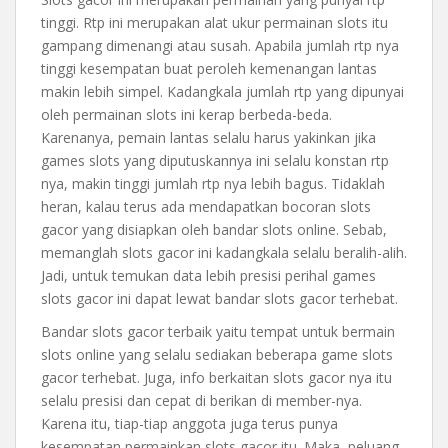
tinggi. Rtp ini merupakan alat ukur permainan slots itu
gampang dimenangi atau susah. Apabila jumlah rtp nya
tinggi kesempatan buat peroleh kemenangan lantas
makin lebih simpel. Kadangkala jumlah rtp yang dipunyai
oleh permainan slots ini kerap berbeda-beda.
Karenanya, pemain lantas selalu harus yakinkan jika
games slots yang diputuskannya ini selalu konstan rtp
nya, makin tinggi jumlah rtp nya lebih bagus. Tidaklah
heran, kalau terus ada mendapatkan bocoran slots
gacor yang disiapkan oleh bandar slots online. Sebab,
memanglah slots gacor ini kadangkala selalu beralih-alih.
Jadi, untuk temukan data lebih presisi perihal games
slots gacor ini dapat lewat bandar slots gacor terhebat.
Bandar slots gacor terbaik yaitu tempat untuk bermain
slots online yang selalu sediakan beberapa game slots
gacor terhebat. Juga, info berkaitan slots gacor nya itu
selalu presisi dan cepat di berikan di member-nya.
Karena itu, tiap-tiap anggota juga terus punya
kesempatan permainkan slots gacor itu. Maka, peluang