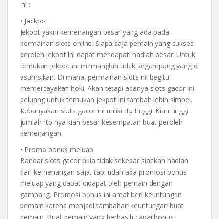
ini :
• Jackpot
Jekpot yakni kemenangan besar yang ada pada
permainan slots online. Siapa saja pemain yang sukses
peroleh jekpot ini dapat mendapati hadiah besar. Untuk
temukan jekpot ini memanglah tidak segampang yang di
asumsikan. Di mana, permainan slots ini begitu
memercayakan hoki. Akan tetapi adanya slots gacor ini
peluang untuk temukan jekpot ini tambah lebih simpel.
Kebanyakan slots gacor ini miliki rtp tinggi. Kian tinggi
jumlah rtp nya kian besar kesempatan buat peroleh
kemenangan.
• Promo bonus meluap
Bandar slots gacor pula tidak sekedar siapkan hadiah
dari kemenangan saja, tapi udah ada promosi bonus
meluap yang dapat didapat oleh pemain dengan
gampang. Promosi bonus ini amat beri keuntungan
pemain karena menjadi tambahan keuntungan buat
pemain. Buat pemain yang berhasih capai bonus