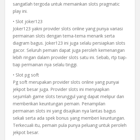
sangatlah tergoda untuk memainkan slots pragmatic
play ini.
• Slot joker123
Joker123 yakni provider slots online yang punya variasi
permainan slots dengan tema-tema menarik serta
diagram bagus. Joker123 ini juga selalu persiapkan slots
gacor. Seluruh pemain dapat juga peroleh kemenangan
lebih ringan dalam provider slots satu ini. Sebab, rtp tiap-
tiap permainan nya selalu tinggi.
• Slot pg soft
Pg soft merupakan provider slots online yang punyai
jekpot besar juga. Provider slots ini menyiapkan
sejumlah game slots terunggul yang dapat melipur dan
memberikan keuntungan pemain. Penampilan
permainan slots ini yang disajikan nya lantas bagus
sekali serta ada spek bonus yang memberi keuntungan.
Terkecuali itu, pemain pula punya peluang untuk peroleh
jekpot besar.