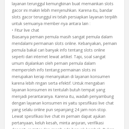
layanan terunggul kemungkinan buat memainkan slots
gacor ini makin lebih menjenuhkan. Karena itu, bandar
slots gacor terunggul ini telah persiapkan layanan terpilih
untuk semuanya member-nya antara lain :
• Fitur live chat
Biasanya pemain pemula masih sangat pemula dalam
mendalami permainan slots online. Kebanyakan, pemain
pemula bakal cari banyak info tentang slots online
seperti dari internet lewat artikel. Tapi, soal sangat
umum dijalankan oleh pemain pemula dalam
memperoleh info tentang permainan slots ini
merupakan kerap menanyakan di layanan konsumen
karena lebih ringan serta efektif. Untuk mengabari
layanan konsumen ini tentulah butuh tempat yang
menjadi perantaranya. Karena itu, wadah penyambung
dengan layanan konsumen ini yaitu spesifikasi live chat
yang selalu online pun sepanjang 24 jam non-stop.
Lewat spesifikasi live chat ini pemain dapat ajukan
pertanyaan, keluh kesah, minta anjuran, verifikasi