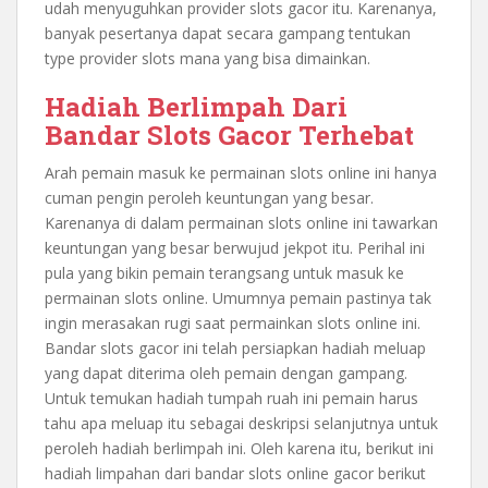
udah menyuguhkan provider slots gacor itu. Karenanya,
banyak pesertanya dapat secara gampang tentukan
type provider slots mana yang bisa dimainkan.
Hadiah Berlimpah Dari
Bandar Slots Gacor Terhebat
Arah pemain masuk ke permainan slots online ini hanya
cuman pengin peroleh keuntungan yang besar.
Karenanya di dalam permainan slots online ini tawarkan
keuntungan yang besar berwujud jekpot itu. Perihal ini
pula yang bikin pemain terangsang untuk masuk ke
permainan slots online. Umumnya pemain pastinya tak
ingin merasakan rugi saat permainkan slots online ini.
Bandar slots gacor ini telah persiapkan hadiah meluap
yang dapat diterima oleh pemain dengan gampang.
Untuk temukan hadiah tumpah ruah ini pemain harus
tahu apa meluap itu sebagai deskripsi selanjutnya untuk
peroleh hadiah berlimpah ini. Oleh karena itu, berikut ini
hadiah limpahan dari bandar slots online gacor berikut