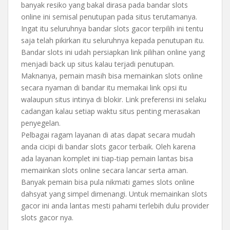
banyak resiko yang bakal dirasa pada bandar slots
online ini semisal penutupan pada situs terutamanya.
Ingat itu seluruhnya bandar slots gacor terpilih ini tentu
saja telah pikirkan itu seluruhnya kepada penutupan itu.
Bandar slots ini udah persiapkan link pilihan online yang
menjadi back up situs kalau terjadi penutupan.
Maknanya, pemain masih bisa memainkan slots online
secara nyaman di bandar itu memakai link opsi itu
walaupun situs intinya di blokir. Link preferensi ini selaku
cadangan kalau setiap waktu situs penting merasakan
penyegelan.
Pelbagai ragam layanan di atas dapat secara mudah
anda cicipi di bandar slots gacor terbaik. Oleh karena
ada layanan komplet ini tiap-tiap pemain lantas bisa
memainkan slots online secara lancar serta aman.
Banyak pemain bisa pula nikmati games slots online
dahsyat yang simpel dimenangi. Untuk memainkan slots
gacor ini anda lantas mesti pahami terlebih dulu provider
slots gacor nya.