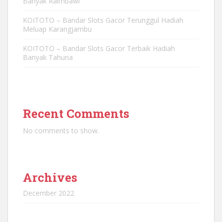
Banyak Raimbawi
KOITOTO – Bandar Slots Gacor Terunggul Hadiah
Meluap Karangjambu
KOITOTO – Bandar Slots Gacor Terbaik Hadiah
Banyak Tahuna
Recent Comments
No comments to show.
Archives
December 2022