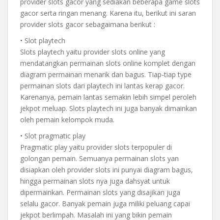
provider slots gacor yang sediakan beberapa game slots
gacor serta ringan menang. Karena itu, berikut ini saran
provider slots gacor sebagaimana berikut :
• Slot playtech
Slots playtech yaitu provider slots online yang
mendatangkan permainan slots online komplet dengan
diagram permainan menarik dan bagus. Tiap-tiap type
permainan slots dari playtech ini lantas kerap gacor.
Karenanya, pemain lantas semakin lebih simpel peroleh
jekpot meluap. Slots playtech ini juga banyak dimainkan
oleh pemain kelompok muda.
• Slot pragmatic play
Pragmatic play yaitu provider slots terpopuler di
golongan pemain. Semuanya permainan slots yan
disiapkan oleh provider slots ini punyai diagram bagus,
hingga permainan slots nya juga dahsyat untuk
dipermainkan. Permainan slots yang disajikan juga
selalu gacor. Banyak pemain juga miliki peluang capai
jekpot berlimpah. Masalah ini yang bikin pemain