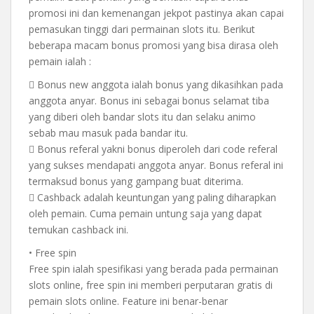
promosi ini dan kemenangan jekpot pastinya akan capai
pemasukan tinggi dari permainan slots itu. Berikut
beberapa macam bonus promosi yang bisa dirasa oleh
pemain ialah :
 Bonus new anggota ialah bonus yang dikasihkan pada
anggota anyar. Bonus ini sebagai bonus selamat tiba
yang diberi oleh bandar slots itu dan selaku animo
sebab mau masuk pada bandar itu.
 Bonus referal yakni bonus diperoleh dari code referal
yang sukses mendapati anggota anyar. Bonus referal ini
termaksud bonus yang gampang buat diterima.
 Cashback adalah keuntungan yang paling diharapkan
oleh pemain. Cuma pemain untung saja yang dapat
temukan cashback ini.
• Free spin
Free spin ialah spesifikasi yang berada pada permainan
slots online, free spin ini memberi perputaran gratis di
pemain slots online. Feature ini benar-benar