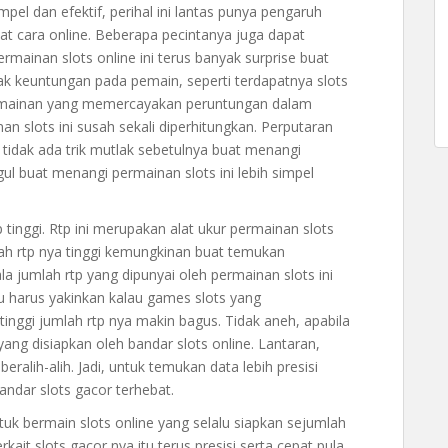
mpel dan efektif, perihal ini lantas punya pengaruh
at cara online. Beberapa pecintanya juga dapat
ermainan slots online ini terus banyak surprise buat
ak keuntungan pada pemain, seperti terdapatnya slots
i permainan yang memercayakan peruntungan dalam
 slots ini susah sekali diperhitungkan. Perputaran
, tidak ada trik mutlak sebetulnya buat menangi
ggul buat menangi permainan slots ini lebih simpel
p tinggi. Rtp ini merupakan alat ukur permainan slots
lah rtp nya tinggi kemungkinan buat temukan
 jumlah rtp yang dipunyai oleh permainan slots ini
alu harus yakinkan kalau games slots yang
 tinggi jumlah rtp nya makin bagus. Tidak aneh, apabila
ng disiapkan oleh bandar slots online. Lantaran,
ralih-alih. Jadi, untuk temukan data lebih presisi
andar slots gacor terhebat.
tuk bermain slots online yang selalu siapkan sejumlah
rkait slots gacor nya itu terus presisi serta cepat pula