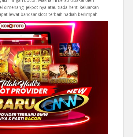
yakni ringan bocor. Makna ini kerap dipakai oleh
l dimenangi jekpot nya atau tiada henti keluarkan
apat lewat bandsar slots terbaih hadiah berlimpah.