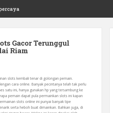
rpercaya
ots Gacor Terunggul
lai Riam
nan slots kembali tenar di golongan pemain.
engan cara online. Banyak pecintanya telah tak perlu
s satu ini, hanya gunakan hp yang tersambung ke
rapa pemain dapat pula permainkan slots ini kapan
rmainan slots online ini punyai banyak tipe
arik serta heboh buat dimainkan. Bahkan juga, di