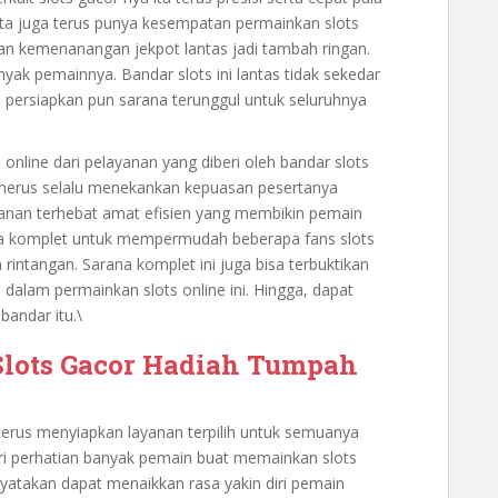
ggota juga terus punya kesempatan permainkan slots
kan kemenanangan jekpot lantas jadi tambah ringan.
anyak pemainnya. Bandar slots ini lantas tidak sekedar
h persiapkan pun sarana terunggul untuk seluruhnya
line dari pelayanan yang diberi oleh bandar slots
menerus selalu menekankan kepuasan pesertanya
yanan terhebat amat efisien yang membikin pemain
a komplet untuk mempermudah beberapa fans slots
rintangan. Sarana komplet ini juga bisa terbuktikan
dalam permainkan slots online ini. Hingga, dapat
bandar itu.\
Slots Gacor Hadiah Tumpah
terus menyiapkan layanan terpilih untuk semuanya
i perhatian banyak pemain buat memainkan slots
enyatakan dapat menaikkan rasa yakin diri pemain