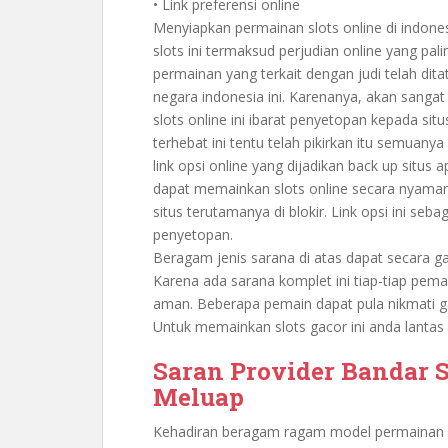
• Link preferensi online
Menyiapkan permainan slots online di indon
slots ini termaksud perjudian online yang pal
permainan yang terkait dengan judi telah dit
negara indonesia ini. Karenanya, akan sanga
slots online ini ibarat penyetopan kepada sit
terhebat ini tentu telah pikirkan itu semuany
link opsi online yang dijadikan back up situs
dapat memainkan slots online secara nyaman 
situs terutamanya di blokir. Link opsi ini se
penyetopan.
Beragam jenis sarana di atas dapat secara g
Karena ada sarana komplet ini tiap-tiap pema
aman. Beberapa pemain dapat pula nikmati g
Untuk memainkan slots gacor ini anda lantas m
Saran Provider Bandar S
Meluap
Kehadiran beragam ragam model permainan s