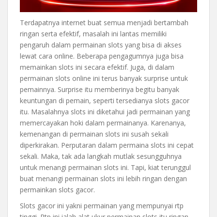
Terdapatnya internet buat semua menjadi bertambah
ringan serta efektif, masalah ini lantas memiliki
pengaruh dalam permainan slots yang bisa di akses
lewat cara online. Beberapa pengagumnya juga bisa
memainkan slots ini secara efektif. Juga, di dalam
permainan slots online ini terus banyak surprise untuk
pemainnya. Surprise itu memberinya begitu banyak
keuntungan di pemain, seperti tersedianya slots gacor
itu. Masalahnya slots ini diketahui jadi permainan yang
memercayakan hoki dalam permainanya. Karenanya,
kemenangan di permainan slots ini susah sekali
diperkirakan. Perputaran dalam permaina slots ini cepat
sekali. Maka, tak ada langkah mutlak sesungguhnya
untuk menangi permainan slots ini. Tapi, kiat terunggul
buat menangi permainan slots ini lebih ringan dengan
permainkan slots gacor.
Slots gacor ini yakni permainan yang mempunyai rtp
tinggi. Rtp ini ialah alat ukur permainan slots itu ringan