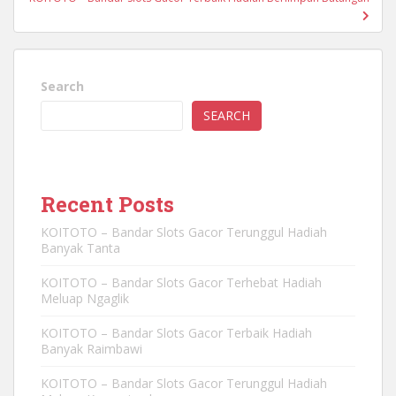
Search
SEARCH
Recent Posts
KOITOTO – Bandar Slots Gacor Terunggul Hadiah
Banyak Tanta
KOITOTO – Bandar Slots Gacor Terhebat Hadiah
Meluap Ngaglik
KOITOTO – Bandar Slots Gacor Terbaik Hadiah
Banyak Raimbawi
KOITOTO – Bandar Slots Gacor Terunggul Hadiah