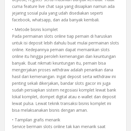
cuma feature live chat saja yang disiapkan namun ada
jejaring sosial pula yang udah disediakan seperti
facebook, whatsapp, dan ada banyak kembali.
• Metode bisnis komplet
Pada permainan slots online tiap pemain di haruskan
untuk isi deposit lebih dahulu buat mulai permainan slots
online. Kedepannya pemain dapat memainkan slots
online itu hingga peroleh kemenangan dan keuntungan
banyak. Buat nikmati keuntungan itu, pemain bisa
mengerjakan proses withdraw adalah penarikan dana
hasil dari kemenangan. Ingat deposit serta withdraw ini
penting sekali dikerjakan, bandar slots gacor ini juga
sudah persiapkan sistem negosiasi komplet lewat bank
lokal komplet, dompet digital atau e-wallet dan deposit
lewat pulsa. Lewat teknik transaksi bisnis komplet ini
bisa melaksanakan bisnis dengan aman.
• Tampilan grafis menarik
Service bermain slots online tak kan menarik saat