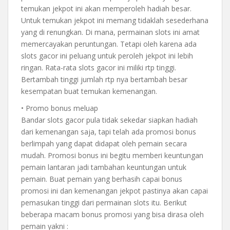
temukan jekpot ini akan memperoleh hadiah besar.
Untuk temukan jekpot ini memang tidaklah sesederhana
yang di renungkan. Di mana, permainan slots ini amat
memercayakan peruntungan. Tetapi oleh karena ada
slots gacor ini peluang untuk peroleh jekpot ini lebih
ringan. Rata-rata slots gacor ini miliki rtp tinggi.
Bertambah tinggi jumlah rtp nya bertambah besar
kesempatan buat temukan kemenangan.
• Promo bonus meluap
Bandar slots gacor pula tidak sekedar siapkan hadiah
dari kemenangan saja, tapi telah ada promosi bonus
berlimpah yang dapat didapat oleh pemain secara
mudah. Promosi bonus ini begitu memberi keuntungan
pemain lantaran jadi tambahan keuntungan untuk
pemain. Buat pemain yang berhasih capai bonus
promosi ini dan kemenangan jekpot pastinya akan capai
pemasukan tinggi dari permainan slots itu. Berikut
beberapa macam bonus promosi yang bisa dirasa oleh
pemain yakni :