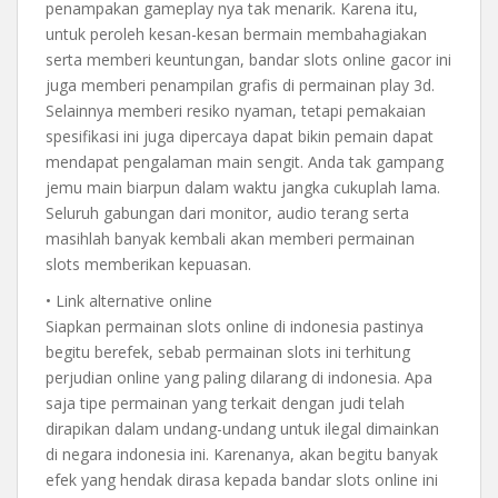
penampakan gameplay nya tak menarik. Karena itu,
untuk peroleh kesan-kesan bermain membahagiakan
serta memberi keuntungan, bandar slots online gacor ini
juga memberi penampilan grafis di permainan play 3d.
Selainnya memberi resiko nyaman, tetapi pemakaian
spesifikasi ini juga dipercaya dapat bikin pemain dapat
mendapat pengalaman main sengit. Anda tak gampang
jemu main biarpun dalam waktu jangka cukuplah lama.
Seluruh gabungan dari monitor, audio terang serta
masihlah banyak kembali akan memberi permainan
slots memberikan kepuasan.
• Link alternative online
Siapkan permainan slots online di indonesia pastinya
begitu berefek, sebab permainan slots ini terhitung
perjudian online yang paling dilarang di indonesia. Apa
saja tipe permainan yang terkait dengan judi telah
dirapikan dalam undang-undang untuk ilegal dimainkan
di negara indonesia ini. Karenanya, akan begitu banyak
efek yang hendak dirasa kepada bandar slots online ini