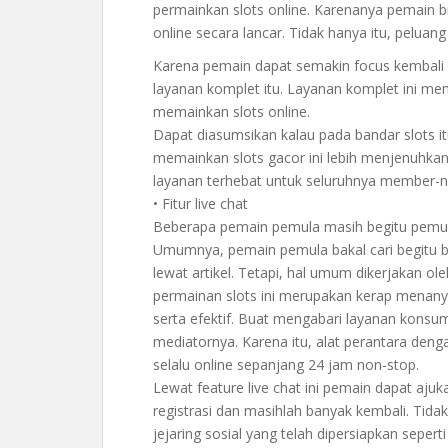
permainkan slots online. Karenanya pemain b
online secara lancar. Tidak hanya itu, pelua
Karena pemain dapat semakin focus kembali la
layanan komplet itu. Layanan komplet ini m
memainkan slots online.
Dapat diasumsikan kalau pada bandar slots it
memainkan slots gacor ini lebih menjenuhkan. 
layanan terhebat untuk seluruhnya member-ny
• Fitur live chat
Beberapa pemain pemula masih begitu pemul
Umumnya, pemain pemula bakal cari begitu bany
lewat artikel. Tetapi, hal umum dikerjakan o
permainan slots ini merupakan kerap menan
serta efektif. Buat mengabari layanan konsu
mediatornya. Karena itu, alat perantara deng
selalu online sepanjang 24 jam non-stop.
Lewat feature live chat ini pemain dapat ajuka
registrasi dan masihlah banyak kembali. Tida
jejaring sosial yang telah dipersiapkan seper