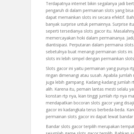
Terdapatnya internet bikin segalanya jadi be
pengaruh di dalam permainan slots yang bisa 
dapat memainkan slots ini secara efektif. Bah
banyak surprise untuk pemainnya. Surprise i
seperti tersedianya slots gacor itu. Masalahn
memercayakan hoki dalam permainanya. Jadi,
diantisipasi. Perputaran dalam permaina slots
sebetulnya buat menangi permainan slots ini.
slots ini lebih simpel dengan permainkan slot
Slots gacor ini yaitu permainan yang punya rtp 
ringan dimenangi atau susah. Apabila jumla
juga lebih gampang. Kadang-kadang jumlah rtp
alih. Karena itu, pemain lantas mesti selalu y
konstan rtp nya, kian tinggi jumlah rtp nya m
mendapatkan bocoran slots gacor yang disaji
gacor ini kadangkala terus berbeda-beda. Kare
permainan slots gacor ini dapat lewat bandar 
Bandar slots gacor terpilih merupakan tempa
sejumlah game slots gacor terpilih. Bahkan jug