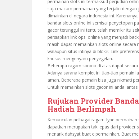
permainan slots ini termaksud perjudian onlin
saja macam permainan yang terjalin dengan j
dimainkan di negara indonesia ini. Karenanya
bandar slots online ini semisal penyetopan pa
gacor terunggul ini tentu telah memikir itu se
persiapkan link opsi online yang menjadi back
masih dapat memainkan slots online secara ny
walaupun situs intinya di blokir. Link prefere
khusus mengenyam penyegelan.
Beberapa ragam sarana di atas dapat secara 
Adanya sarana komplet ini tiap-tiap pemain l
aman. Beberapa pemain bisa juga nikmati per
Untuk memainkan slots gacor ini anda lantas h
Rujukan Provider Bandar
Hadiah Berlimpah
Kemunculan pelbagai ragam type permainan 
dapatkan merupakan tak lepas dari provider 
menarik dahsyat buat dipermainkan. Buat mem