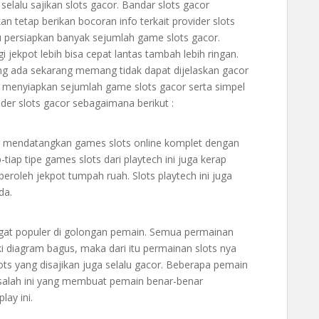
lalu sajikan slots gacor. Bandar slots gacor
n tetap berikan bocoran info terkait provider slots
alu persiapkan banyak sejumlah game slots gacor.
ekpot lebih bisa cepat lantas tambah lebih ringan.
yang ada sekarang memang tidak dapat dijelaskan gacor
g menyiapkan sejumlah game slots gacor serta simpel
ider slots gacor sebagaimana berikut :
yang mendatangkan games slots online komplet dengan
iap tipe games slots dari playtech ini juga kerap
peroleh jekpot tumpah ruah. Slots playtech ini juga
da.
ngat populer di golongan pemain. Semua permainan
liki diagram bagus, maka dari itu permainan slots nya
ts yang disajikan juga selalu gacor. Beberapa pemain
Masalah ini yang membuat pemain benar-benar
ay ini.