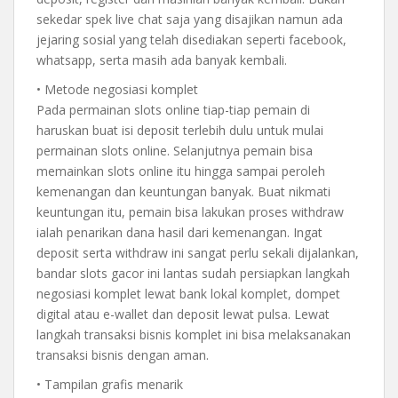
sekedar spek live chat saja yang disajikan namun ada
jejaring sosial yang telah disediakan seperti facebook,
whatsapp, serta masih ada banyak kembali.
• Metode negosiasi komplet
Pada permainan slots online tiap-tiap pemain di
haruskan buat isi deposit terlebih dulu untuk mulai
permainan slots online. Selanjutnya pemain bisa
memainkan slots online itu hingga sampai peroleh
kemenangan dan keuntungan banyak. Buat nikmati
keuntungan itu, pemain bisa lakukan proses withdraw
ialah penarikan dana hasil dari kemenangan. Ingat
deposit serta withdraw ini sangat perlu sekali dijalankan,
bandar slots gacor ini lantas sudah persiapkan langkah
negosiasi komplet lewat bank lokal komplet, dompet
digital atau e-wallet dan deposit lewat pulsa. Lewat
langkah transaksi bisnis komplet ini bisa melaksanakan
transaksi bisnis dengan aman.
• Tampilan grafis menarik