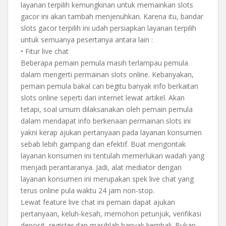
layanan terpilih kemungkinan untuk memainkan slots
gacor ini akan tambah menjenuhkan. Karena itu, bandar
slots gacor terpilih ini udah persiapkan layanan terpilih
untuk semuanya pesertanya antara lain :
• Fitur live chat
Beberapa pemain pemula masih terlampau pemula
dalam mengerti permainan slots online. Kebanyakan,
pemain pemula bakal cari begitu banyak info berkaitan
slots online seperti dari internet lewat artikel. Akan
tetapi, soal umum dilaksanakan oleh pemain pemula
dalam mendapat info berkenaan permainan slots ini
yakni kerap ajukan pertanyaan pada layanan konsumen
sebab lebih gampang dan efektif. Buat mengontak
layanan konsumen ini tentulah memerlukan wadah yang
menjadi perantaranya. Jadi, alat mediator dengan
layanan konsumen ini merupakan spek live chat yang
terus online pula waktu 24 jam non-stop.
Lewat feature live chat ini pemain dapat ajukan
pertanyaan, keluh-kesah, memohon petunjuk, verifikasi
deposit, register dan masihlah banyak kembali. Bukan