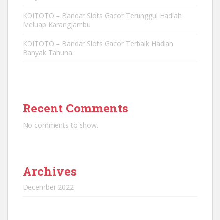
KOITOTO – Bandar Slots Gacor Terunggul Hadiah
Meluap Karangjambu
KOITOTO – Bandar Slots Gacor Terbaik Hadiah
Banyak Tahuna
Recent Comments
No comments to show.
Archives
December 2022