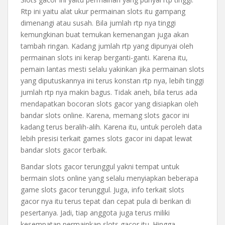
Rtp ini yaitu alat ukur permainan slots itu gampang
dimenangi atau susah. Bila jumlah rtp nya tinggi
kemungkinan buat temukan kemenangan juga akan
tambah ringan. Kadang jumlah rtp yang dipunyai oleh
permainan slots ini kerap berganti-ganti. Karena itu,
pemain lantas mesti selalu yakinkan jika permainan slots
yang diputuskannya ini terus konstan rtp nya, lebih tinggi
jumlah rtp nya makin bagus. Tidak aneh, bila terus ada
mendapatkan bocoran slots gacor yang disiapkan oleh
bandar slots online. Karena, memang slots gacor ini
kadang terus beralih-alih. Karena itu, untuk peroleh data
lebih presisi terkait games slots gacor ini dapat lewat
bandar slots gacor terbaik.
Bandar slots gacor terunggul yakni tempat untuk
bermain slots online yang selalu menyiapkan beberapa
game slots gacor terunggul. Juga, info terkait slots
gacor nya itu terus tepat dan cepat pula di berikan di
pesertanya. Jadi, tiap anggota juga terus miliki
kesempatan permainkan slots gacor itu. Hingga,