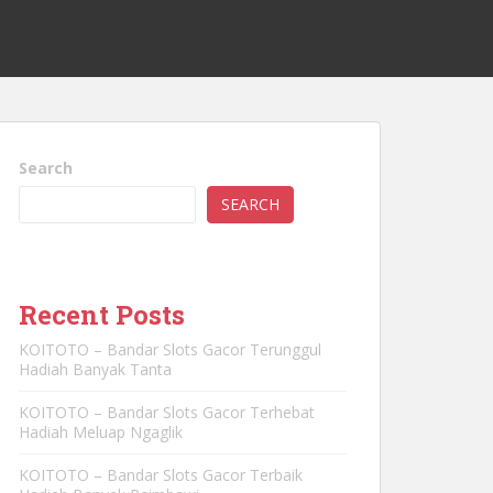
Search
SEARCH
Recent Posts
KOITOTO – Bandar Slots Gacor Terunggul
Hadiah Banyak Tanta
KOITOTO – Bandar Slots Gacor Terhebat
Hadiah Meluap Ngaglik
KOITOTO – Bandar Slots Gacor Terbaik