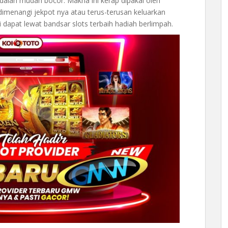
r adalah mudah bocor. Makna ini kerap dipakai oleh
dimenangi jekpot nya atau terus-terusan keluarkan
i dapat lewat bandsar slots terbaih hadiah berlimpah.