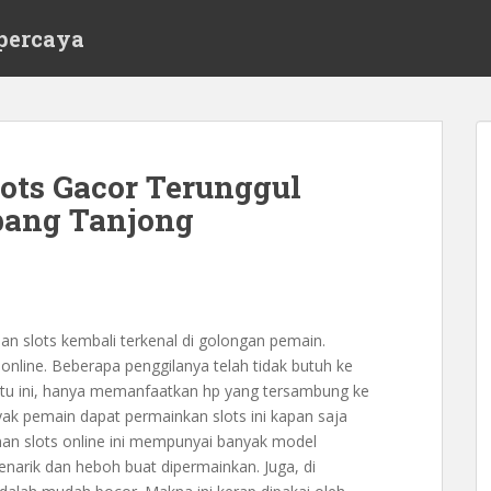
rpercaya
ots Gacor Terunggul
ang Tanjong
nan slots kembali terkenal di golongan pemain.
online. Beberapa penggilanya telah tidak butuh ke
tu ini, hanya memanfaatkan hp yang tersambung ke
yak pemain dapat permainkan slots ini kapan saja
nan slots online ini mempunyai banyak model
arik dan heboh buat dipermainkan. Juga, di