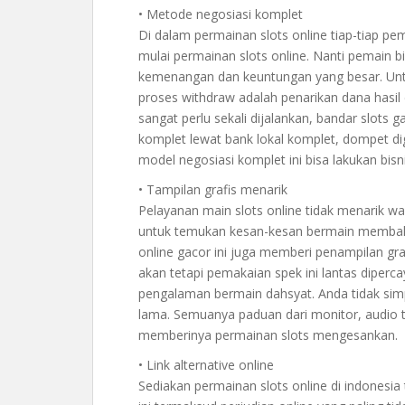
• Metode negosiasi komplet
Di dalam permainan slots online tiap-tiap pem
mulai permainan slots online. Nanti pemain b
kemenangan dan keuntungan yang besar. Untu
proses withdraw adalah penarikan dana hasil 
sangat perlu sekali dijalankan, bandar slots g
komplet lewat bank lokal komplet, dompet digi
model negosiasi komplet ini bisa lakukan bis
• Tampilan grafis menarik
Pelayanan main slots online tidak menarik w
untuk temukan kesan-kesan bermain membah
online gacor ini juga memberi penampilan gra
akan tetapi pemakaian spek ini lantas dipe
pengalaman bermain dahsyat. Anda tidak si
lama. Semuanya paduan dari monitor, audio 
memberinya permainan slots mengesankan.
• Link alternative online
Sediakan permainan slots online di indonesi