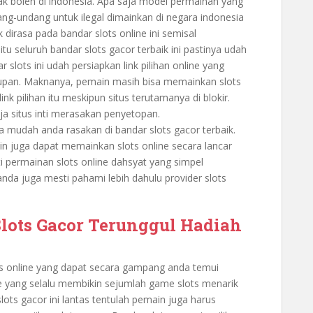
idak boleh di indonesia. Apa saja model permainan yang
ang-undang untuk ilegal dimainkan di negara indonesia
 dirasa pada bandar slots online ini semisal
itu seluruh bandar slots gacor terbaik ini pastinya udah
 slots ini udah persiapkan link pilihan online yang
utupan. Maknanya, pemain masih bisa memainkan slots
nk pilihan itu meskipun situs terutamanya di blokir.
aja situs inti merasakan penyetopan.
 mudah anda rasakan di bandar slots gacor terbaik.
in juga dapat memainkan slots online secara lancar
 permainan slots online dahsyat yang simpel
nda juga mesti pahami lebih dahulu provider slots
lots Gacor Terunggul Hadiah
ts online yang dapat secara gampang anda temui
ne yang selalu membikin sejumlah game slots menarik
ots gacor ini lantas tentulah pemain juga harus