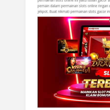
permainan slots online ini yaitu istilah gaco
pemain dalam permainan slots online ringan 
jekpot. Buat nikmati permainan slots gacor in