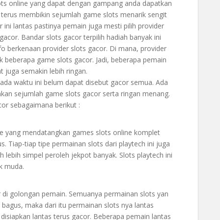
ots online yang dapat dengan gampang anda dapatkan
ng terus membikin sejumlah game slots menarik sengit
ni lantas pastinya pemain juga mesti pilih provider
gacor. Bandar slots gacor terpilih hadiah banyak ini
o berkenaan provider slots gacor. Di mana, provider
ak beberapa game slots gacor. Jadi, beberapa pemain
t juga semakin lebih ringan.
g ada waktu ini belum dapat disebut gacor semua. Ada
iakan sejumlah game slots gacor serta ringan menang.
acor sebagaimana berikut :
ine yang mendatangkan games slots online komplet
Tiap-tiap tipe permainan slots dari playtech ini juga
 lebih simpel peroleh jekpot banyak. Slots playtech ini
k muda.
ler di golongan pemain. Semuanya permainan slots yan
am bagus, maka dari itu permainan slots nya lantas
disiapkan lantas terus gacor. Beberapa pemain lantas