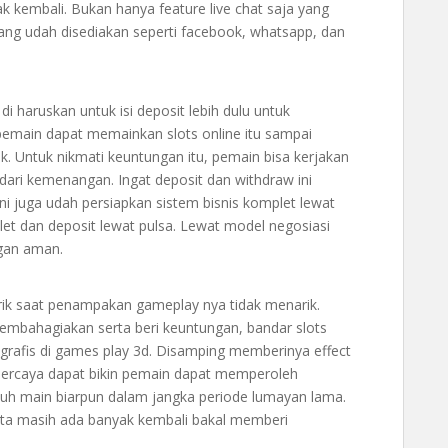
yak kembali. Bukan hanya feature live chat saja yang
 yang udah disediakan seperti facebook, whatsapp, dan
di haruskan untuk isi deposit lebih dulu untuk
pemain dapat memainkan slots online itu sampai
Untuk nikmati keuntungan itu, pemain bisa kerjakan
dari kemenangan. Ingat deposit dan withdraw ini
 ini juga udah persiapkan sistem bisnis komplet lewat
llet dan deposit lewat pulsa. Lewat model negosiasi
ngan aman.
rik saat penampakan gameplay nya tidak menarik.
embahagiakan serta beri keuntungan, bandar slots
grafis di games play 3d. Disamping memberinya effect
ipercaya dapat bikin pemain dapat memperoleh
uh main biarpun dalam jangka periode lumayan lama.
rta masih ada banyak kembali bakal memberi