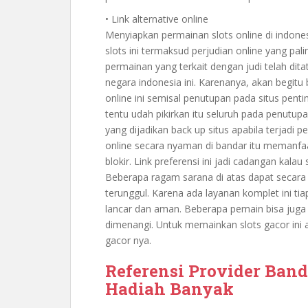
• Link alternative online
Menyiapkan permainan slots online di indones
slots ini termaksud perjudian online yang pal
permainan yang terkait dengan judi telah dit
negara indonesia ini. Karenanya, akan begitu
online ini semisal penutupan pada situs pentin
tentu udah pikirkan itu seluruh pada penutupan
yang dijadikan back up situs apabila terjadi 
online secara nyaman di bandar itu memanfaatk
blokir. Link preferensi ini jadi cadangan kala
Beberapa ragam sarana di atas dapat secara
terunggul. Karena ada layanan komplet ini ti
lancar dan aman. Beberapa pemain bisa juga
dimenangi. Untuk memainkan slots gacor ini a
gacor nya.
Referensi Provider Band
Hadiah Banyak