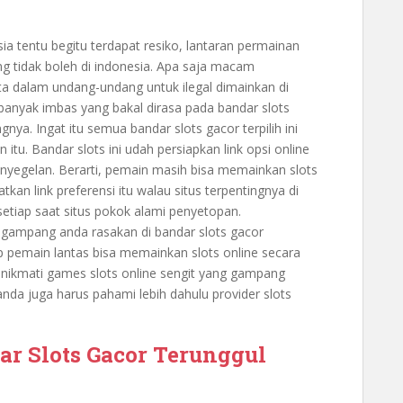
ia tentu begitu terdapat resiko, lantaran permainan
ing tidak boleh di indonesia. Apa saja macam
ata dalam undang-undang untuk ilegal dimainkan di
 banyak imbas yang bakal dirasa pada bandar slots
gnya. Ingat itu semua bandar slots gacor terpilih ini
 itu. Bandar slots ini udah persiapkan link opsi online
penyegelan. Berarti, pemain masih bisa memainkan slots
an link preferensi itu walau situs terpentingnya di
u setiap saat situs pokok alami penyetopan.
 gampang anda rasakan di bandar slots gacor
ap pemain lantas bisa memainkan slots online secara
 nikmati games slots online sengit yang gampang
nda juga harus pahami lebih dahulu provider slots
ar Slots Gacor Terunggul