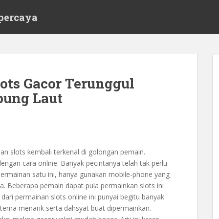
rpercaya
ots Gacor Terunggul
ung Laut
nan slots kembali terkenal di golongan pemain.
dengan cara online. Banyak pecintanya telah tak perlu
ermainan satu ini, hanya gunakan mobile-phone yang
nya. Beberapa pemain dapat pula permainkan slots ini
dari permainan slots online ini punyai begitu banyak
ema menarik serta dahsyat buat dipermainkan.