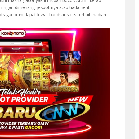
akni makna gacor yakni mudah bocor. Arti ini kerap
 ringan dimenangi jekpot nya atau tiada henti
ts gacor ini dapat lewat bandsar slots terbaih hadiah