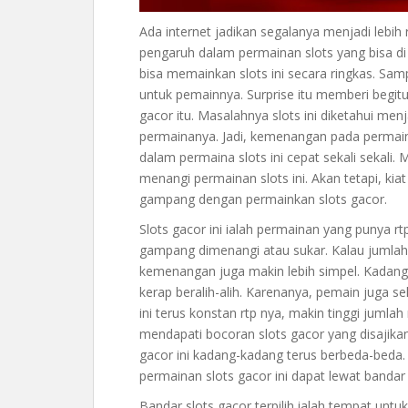
Ada internet jadikan segalanya menjadi lebih ri
pengaruh dalam permainan slots yang bisa di
bisa memainkan slots ini secara ringkas. Sampa
untuk pemainnya. Surprise itu memberi begitu
gacor itu. Masalahnya slots ini diketahui m
permainanya. Jadi, kemenangan pada permainan
dalam permaina slots ini cepat sekali sekali. 
menangi permainan slots ini. Akan tetapi, kia
gampang dengan permainkan slots gacor.
Slots gacor ini ialah permainan yang punya rtp 
gampang dimenangi atau sukar. Kalau jumlah
kemenangan juga makin lebih simpel. Kadangka
kerap beralih-alih. Karenanya, pemain juga se
ini terus konstan rtp nya, makin tinggi jumlah
mendapati bocoran slots gacor yang disajikan 
gacor ini kadang-kadang terus berbeda-beda. 
permainan slots gacor ini dapat lewat bandar 
Bandar slots gacor terpilih ialah tempat untu