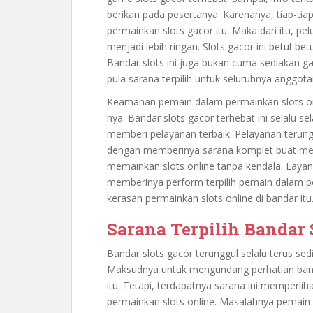
berikan pada pesertanya. Karenanya, tiap-tia
permainkan slots gacor itu. Maka dari itu, p
menjadi lebih ringan. Slots gacor ini betul-
Bandar slots ini juga bukan cuma sediakan g
pula sarana terpilih untuk seluruhnya anggot
Keamanan pemain dalam permainkan slots onli
nya. Bandar slots gacor terhebat ini selal
memberi pelayanan terbaik. Pelayanan terung
dengan memberinya sarana komplet buat mer
memainkan slots online tanpa kendala. Layan
memberinya perform terpilih pemain dalam per
kerasan permainkan slots online di bandar itu.
Sarana Terpilih Bandar 
Bandar slots gacor terunggul selalu terus s
Maksudnya untuk mengundang perhatian bany
itu. Tetapi, terdapatnya sarana ini memperl
permainkan slots online. Masalahnya pemain 