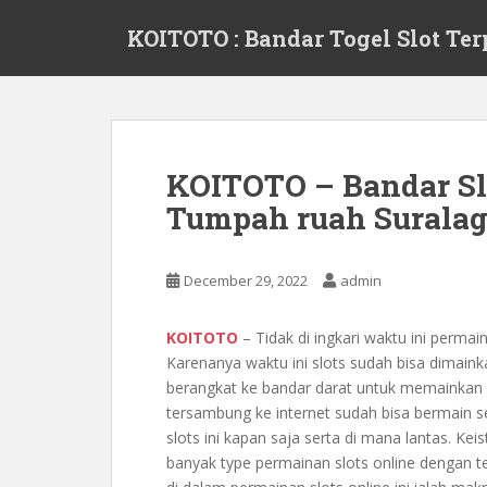
S
KOITOTO : Bandar Togel Slot Te
k
i
p
t
o
m
KOITOTO – Bandar Slo
a
Tumpah ruah Surala
i
n
c
December 29, 2022
admin
o
n
t
KOITOTO
– Tidak di ingkari waktu ini permai
e
Karenanya waktu ini slots sudah bisa dimain
n
berangkat ke bandar darat untuk memainkan
t
tersambung ke internet sudah bisa bermain 
slots ini kapan saja serta di mana lantas. K
banyak type permainan slots online dengan t