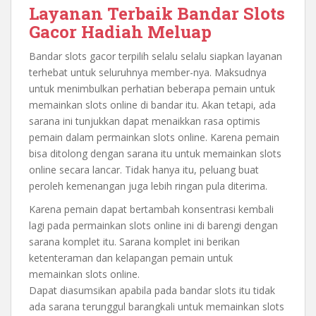
Layanan Terbaik Bandar Slots
Gacor Hadiah Meluap
Bandar slots gacor terpilih selalu selalu siapkan layanan
terhebat untuk seluruhnya member-nya. Maksudnya
untuk menimbulkan perhatian beberapa pemain untuk
memainkan slots online di bandar itu. Akan tetapi, ada
sarana ini tunjukkan dapat menaikkan rasa optimis
pemain dalam permainkan slots online. Karena pemain
bisa ditolong dengan sarana itu untuk memainkan slots
online secara lancar. Tidak hanya itu, peluang buat
peroleh kemenangan juga lebih ringan pula diterima.
Karena pemain dapat bertambah konsentrasi kembali
lagi pada permainkan slots online ini di barengi dengan
sarana komplet itu. Sarana komplet ini berikan
ketenteraman dan kelapangan pemain untuk
memainkan slots online.
Dapat diasumsikan apabila pada bandar slots itu tidak
ada sarana terunggul barangkali untuk memainkan slots