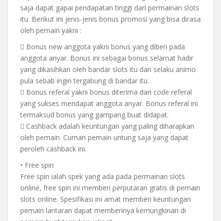
saja dapat gapai pendapatan tinggi dari permainan slots
itu. Berikut ini jenis-jenis bonus promosi yang bisa dirasa
oleh pemain yakni :
 Bonus new anggota yakni bonus yang diberi pada
anggota anyar. Bonus ini sebagai bonus selamat hadir
yang dikasihkan oleh bandar slots itu dan selaku animo
pula sebab ingin tergabung di bandar itu.
 Bonus referal yakni bonus diterima dari code referal
yang sukses mendapat anggota anyar. Bonus referal ini
termaksud bonus yang gampang buat didapat.
 Cashback adalah keuntungan yang paling diharapkan
oleh pemain. Cuman pemain untung saja yang dapat
peroleh cashback ini.
• Free spin
Free spin ialah spek yang ada pada permainan slots
online, free spin ini memberi perputaran gratis di pemain
slots online. Spesifikasi ini amat memberi keuntungan
pemain lantaran dapat memberinya kemungkinan di