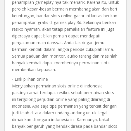
penampilan gameplay nya tak menarik. Karena itu, untuk
peroleh kesan-kesan bermain membahagiakan dan beri
keuntungan, bandar slots online gacor ini lantas berikan
penampakan grafis di games play 3d. Selainnya berikan
resiko nyaman, akan tetapi pemakaian feature ini juga
dipercaya dapat bikin pemain dapat mendapati
pengalaman main dahsyat. Anda tak ringan jemu
bermain kendati dalam jangka periode cukuplah lama.
Semua paduan dari monitor, audio terang dan masihlah
banyak kembali dapat memberinya permainan slots
memberikan kepuasan.
• Link pilihan online
Menyiapkan permainan slots online di indonesia
pastinya amat terdapat resiko, sebab permainan slots
ini tergolong perjudian online yang paling dilarang di
indonesia. Apa saja tipe permainan yang terkait dengan
judi telah ditata dalam undang-undang untuk ilegal
dimainkan di negara indonesia ini. Karenanya, bakal
banyak pengaruh yang hendak dirasa pada bandar slots