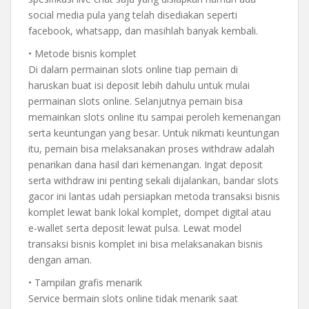
social media pula yang telah disediakan seperti
facebook, whatsapp, dan masihlah banyak kembali.
• Metode bisnis komplet
Di dalam permainan slots online tiap pemain di
haruskan buat isi deposit lebih dahulu untuk mulai
permainan slots online. Selanjutnya pemain bisa
memainkan slots online itu sampai peroleh kemenangan
serta keuntungan yang besar. Untuk nikmati keuntungan
itu, pemain bisa melaksanakan proses withdraw adalah
penarikan dana hasil dari kemenangan. Ingat deposit
serta withdraw ini penting sekali dijalankan, bandar slots
gacor ini lantas udah persiapkan metoda transaksi bisnis
komplet lewat bank lokal komplet, dompet digital atau
e-wallet serta deposit lewat pulsa. Lewat model
transaksi bisnis komplet ini bisa melaksanakan bisnis
dengan aman.
• Tampilan grafis menarik
Service bermain slots online tidak menarik saat