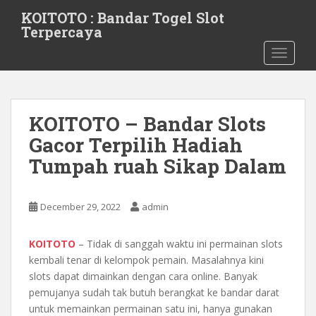
S
KOITOTO : Bandar Togel Slot
k
Terpercaya
i
TOGGLE
p
t
o
m
KOITOTO – Bandar Slots
a
i
Gacor Terpilih Hadiah
n
Tumpah ruah Sikap Dalam
c
o
n
December 29, 2022
admin
t
e
KOITOTO
– Tidak di sanggah waktu ini permainan slots
n
kembali tenar di kelompok pemain. Masalahnya kini
t
slots dapat dimainkan dengan cara online. Banyak
pemujanya sudah tak butuh berangkat ke bandar darat
untuk memainkan permainan satu ini, hanya gunakan