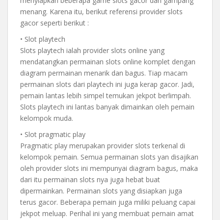
menyiapkan beberapa game slots gacor dan gampang
menang. Karena itu, berikut referensi provider slots
gacor seperti berikut :
• Slot playtech
Slots playtech ialah provider slots online yang
mendatangkan permainan slots online komplet dengan
diagram permainan menarik dan bagus. Tiap macam
permainan slots dari playtech ini juga kerap gacor. Jadi,
pemain lantas lebih simpel temukan jekpot berlimpah.
Slots playtech ini lantas banyak dimainkan oleh pemain
kelompok muda.
• Slot pragmatic play
Pragmatic play merupakan provider slots terkenal di
kelompok pemain. Semua permainan slots yan disajikan
oleh provider slots ini mempunyai diagram bagus, maka
dari itu permainan slots nya juga hebat buat
dipermainkan. Permainan slots yang disiapkan juga
terus gacor. Beberapa pemain juga miliki peluang capai
jekpot meluap. Perihal ini yang membuat pemain amat