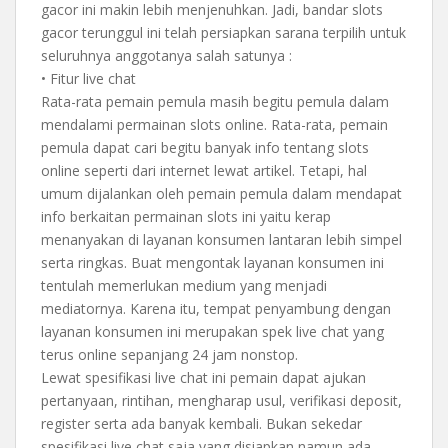
gacor ini makin lebih menjenuhkan. Jadi, bandar slots
gacor terunggul ini telah persiapkan sarana terpilih untuk
seluruhnya anggotanya salah satunya :
• Fitur live chat
Rata-rata pemain pemula masih begitu pemula dalam
mendalami permainan slots online. Rata-rata, pemain
pemula dapat cari begitu banyak info tentang slots
online seperti dari internet lewat artikel. Tetapi, hal
umum dijalankan oleh pemain pemula dalam mendapat
info berkaitan permainan slots ini yaitu kerap
menanyakan di layanan konsumen lantaran lebih simpel
serta ringkas. Buat mengontak layanan konsumen ini
tentulah memerlukan medium yang menjadi
mediatornya. Karena itu, tempat penyambung dengan
layanan konsumen ini merupakan spek live chat yang
terus online sepanjang 24 jam nonstop.
Lewat spesifikasi live chat ini pemain dapat ajukan
pertanyaan, rintihan, mengharap usul, verifikasi deposit,
register serta ada banyak kembali. Bukan sekedar
spesifikasi live chat saja yang disiapkan namun ada