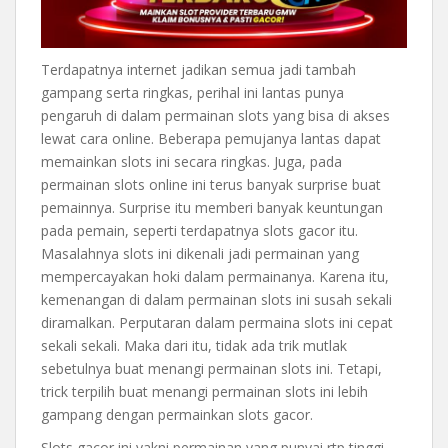
Terdapatnya internet jadikan semua jadi tambah
gampang serta ringkas, perihal ini lantas punya
pengaruh di dalam permainan slots yang bisa di akses
lewat cara online. Beberapa pemujanya lantas dapat
memainkan slots ini secara ringkas. Juga, pada
permainan slots online ini terus banyak surprise buat
pemainnya. Surprise itu memberi banyak keuntungan
pada pemain, seperti terdapatnya slots gacor itu.
Masalahnya slots ini dikenali jadi permainan yang
mempercayakan hoki dalam permainanya. Karena itu,
kemenangan di dalam permainan slots ini susah sekali
diramalkan. Perputaran dalam permaina slots ini cepat
sekali sekali. Maka dari itu, tidak ada trik mutlak
sebetulnya buat menangi permainan slots ini. Tetapi,
trick terpilih buat menangi permainan slots ini lebih
gampang dengan permainkan slots gacor.
Slots gacor ini yakni permainan yang punyai rtp tinggi.