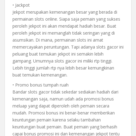
• Jackpot
Jekpot merupakan kemenangan besar yang berada di
permainan slots online. Siapa saja pemain yang sukses
peroleh jekpot ini akan mendapat hadiah besar. Buat
peroleh jekpot ini memanglah tidak seringan yang di
asumsikan. Di mana, permainan slots ini amat
memercayakan peruntungan. Tapi adanya slots gacor ini
peluang buat temukan jekpot ini semakin lebih
gampang. Umumnya slots gacor ini miliki rtp tinggi.
Lebih tinggi jumlah rtp nya lebih besar kemungkinan
buat temukan kemenangan.
• Promo bonus tumpah ruah
Bandar slots gacor tidak sekedar sediakan hadiah dari
kemenangan saja, namun udah ada promosi bonus
meluap yang dapat diperoleh oleh pemain secara
mudah. Promosi bonus ini benar-benar memberikan
keuntungan pemain karena selaku tambahan
keuntungan buat pemain. Buat pemain yang berhasih
capai bonus promosi ini dan kemenangan jekpot tentu