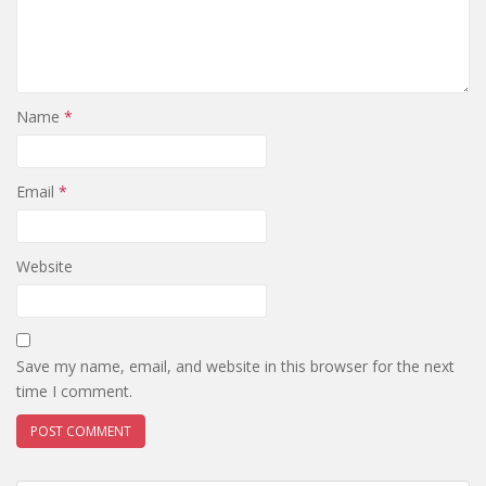
Name
*
Email
*
Website
Save my name, email, and website in this browser for the next
time I comment.