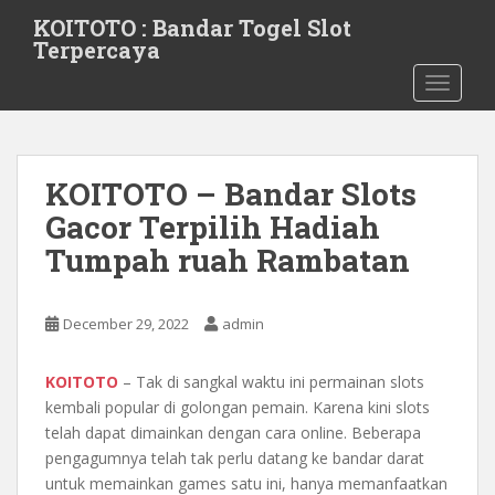
S
KOITOTO : Bandar Togel Slot
k
Terpercaya
i
TOGGLE
p
t
o
m
KOITOTO – Bandar Slots
a
i
Gacor Terpilih Hadiah
n
Tumpah ruah Rambatan
c
o
n
December 29, 2022
admin
t
e
KOITOTO
– Tak di sangkal waktu ini permainan slots
n
kembali popular di golongan pemain. Karena kini slots
t
telah dapat dimainkan dengan cara online. Beberapa
pengagumnya telah tak perlu datang ke bandar darat
untuk memainkan games satu ini, hanya memanfaatkan