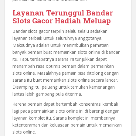
Layanan Terunggul Bandar
Slots Gacor Hadiah Meluap
Bandar slots gacor terpilih selalu selalu sediakan
layanan terbaik untuk seluruhnya anggotanya.
Maksudnya adalah untuk menimbulkan perhatian
banyak pemain buat memainkan slots online di bandar
itu. Tapi, terdapatnya sarana ini tunjukkan dapat
menambah rasa optimis pemain dalam permainkan
slots online. Masalahnya pemain bisa ditolong dengan
sarana itu buat memainkan slots online secara lancar.
Disamping itu, peluang untuk temukan kemenangan
lantas lebih gampang pula diterima.
Karena pemain dapat bertambah konsentrasi kembali
lagi pada permainkan slots online ini di barengi dengan
layanan komplet itu. Sarana komplet ini memberinya
ketenteraman dan keluasaan pemain untuk memainkan
slots online.