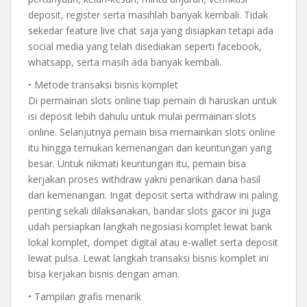
deposit, register serta masihlah banyak kembali. Tidak
sekedar feature live chat saja yang disiapkan tetapi ada
social media yang telah disediakan seperti facebook,
whatsapp, serta masih ada banyak kembali.
• Metode transaksi bisnis komplet
Di permainan slots online tiap pemain di haruskan untuk
isi deposit lebih dahulu untuk mulai permainan slots
online. Selanjutnya pemain bisa memainkan slots online
itu hingga temukan kemenangan dan keuntungan yang
besar. Untuk nikmati keuntungan itu, pemain bisa
kerjakan proses withdraw yakni penarikan dana hasil
dari kemenangan. Ingat deposit serta withdraw ini paling
penting sekali dilaksanakan, bandar slots gacor ini juga
udah persiapkan langkah negosiasi komplet lewat bank
lokal komplet, dompet digital atau e-wallet serta deposit
lewat pulsa. Lewat langkah transaksi bisnis komplet ini
bisa kerjakan bisnis dengan aman.
• Tampilan grafis menarik