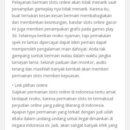
Pelayanan bermain slots online akan tidak menarik saat
penampilan gameplay nya tidak menarik. Karena itu,
buat temukan kesan-kesan bermain membahagiakan
dan memberikan keuntungan, bandar slots online gacor
ini juga memberi penampakan grafis pada games play
3d. Selainnya berikan resiko nyaman, tapi pemakaian
spek ini lantas dipercayai dapat bikin pemain dapat
memperoleh pengalaman main dahsyat. Anda tak
gampang suntuk bermain walau dalam waktu jangka
lumayan lama. Seluruh paduan dari monitor, audio
terang dan masihlah banyak kembali akan memberi
permainan slots memberi kepuasan.
• Link pilihan online
Siapkan permainan slots online di indonesia tentu amat
terdapat resiko, karena permainan slots ini termaksud
perjudian online yang paling dilarang di indonesia.
Apapun type permainan yang terkait dengan judi udah
ditata dalam undang-undang untuk ilegal dimainkan di
negara indonesia ini. Jadi, akan sangat banyak efek yang