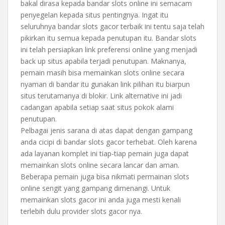
bakal dirasa kepada bandar slots online ini semacam
penyegelan kepada situs pentingnya. Ingat itu
seluruhnya bandar slots gacor terbaik ini tentu saja telah
pikirkan itu semua kepada penutupan itu. Bandar slots
ini telah persiapkan link preferensi online yang menjadi
back up situs apabila terjadi penutupan. Maknanya,
pemain masih bisa memainkan slots online secara
nyaman di bandar itu gunakan link pilihan itu biarpun
situs terutamanya di blokir. Link alternative ini jadi
cadangan apabila setiap saat situs pokok alami
penutupan.
Pelbagai jenis sarana di atas dapat dengan gampang
anda cicipi di bandar slots gacor terhebat. Oleh karena
ada layanan komplet ini tiap-tiap pemain juga dapat
memainkan slots online secara lancar dan aman.
Beberapa pemain juga bisa nikmati permainan slots
online sengit yang gampang dimenangi. Untuk
memainkan slots gacor ini anda juga mesti kenali
terlebih dulu provider slots gacor nya.