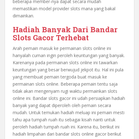
beberapa member-nya dapat secara mudah
memastikan model provider slots mana yang bakal
dimainkan.
Hadiah Banyak Dari Bandar
Slots Gacor Terhebat
Arah pemain masuk ke permainan slots online ini
hanyalah cuman ingin peroleh keuntungan yang banyak.
Karenanya pada permainan slots online ini tawarkan
keuntungan yang besar berwujud jekpot itu. Hal ini pula
yang membuat pemain tergoda buat masuk ke
permainan slots online. Beberapa pemain tentu saja
tidak akan mengenyam rugi waktu permainkan slots
online ini. Bandar slots gacor ini udah persiapkan hadiah
banyak yang dapat diperoleh oleh pemain secara
mudah. Untuk temukan hadiah meluap ini pemain mesti
tahu apa tumpah ruah itu sebagai kisah nanti untuk
peroleh hadiah tumpah ruah ini. Karena itu, berikut ini
hadiah limpahan dari bandar slots online gacor berikut